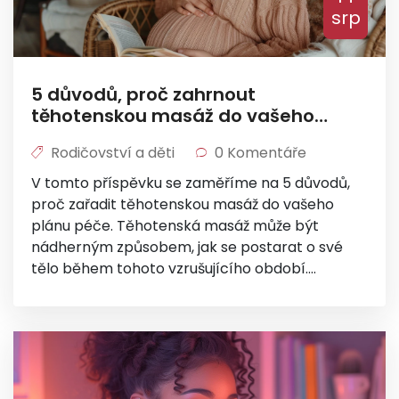
srp
5 důvodů, proč zahrnout
těhotenskou masáž do vašeho
plánu péče
Rodičovství a děti
0 Komentáře
V tomto příspěvku se zaměříme na 5 důvodů,
proč zařadit těhotenskou masáž do vašeho
plánu péče. Těhotenská masáž může být
nádherným způsobem, jak se postarat o své
tělo během tohoto vzrušujícího období.
Přečtěte si a dozvíte se více o výhodách
těhotenské masáže a proč by měla být
součástí vašeho plánu péče. Nemusíte být
odborníkem na masáže, stačí jen trochu
informací a můžete začít. Pusťte se s námi do
toho!