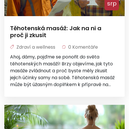
srp
Těhotenská masáž: Jak na ni a
proč ji zkusit
Zdraví a wellness
0 Komentáře
Ahoj, dámy, pojďme se ponořit do světa
těhotenských masáží! Brzy objevíme, jak tyto
masáže zvládnout a proč byste měly zkusit
jejich účinky samy na sobě. Těhotenská masáž
může být úžasným doplňkem k přípravě na
porod, ulevuje od bolesti a napětí v těle a
dokonce pomáhá i zlepšit spánek. Tak co na to,
přidáte se?