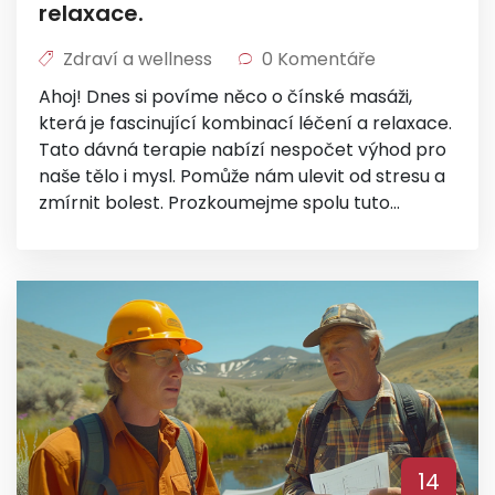
relaxace.
Zdraví a wellness
0 Komentáře
Ahoj! Dnes si povíme něco o čínské masáži,
která je fascinující kombinací léčení a relaxace.
Tato dávná terapie nabízí nespočet výhod pro
naše tělo i mysl. Pomůže nám ulevit od stresu a
zmírnit bolest. Prozkoumejme spolu tuto
léčebnou techniku, která nám může přinést
mnoho příjemností. Těším se na vás!
14