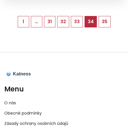
hladkým. Přidejte se ke mně a objevte
tajemství, jak zajistit svému tělu tu nejlepší péči.
1
…
31
32
33
34
35
Menu
O nás
Obecné podmínky
Zásady ochrany osobních údajů