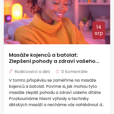
14
srp
Masáže kojenců a batolat:
Zlepšení pohody a zdraví vašeho
dítěte
Rodičovství a děti
0 Komentáře
V tomto příspěvku se zaměříme na masáže
kojenců a batolat. Povíme si, jak mohou tyto
masáže zlepšit pohodu a zdraví vašeho dítěte.
Prozkoumáme hlavní výhody a techniky
dětských masáží a necháme vás nahlédnout do
světa zvyšování pohodlí a zdraví vašeho