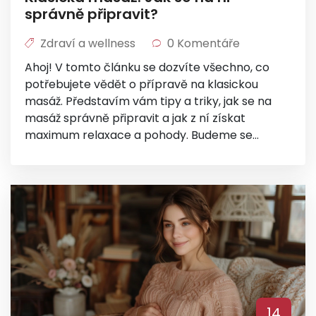
správně připravit?
Zdraví a wellness
0 Komentáře
Ahoj! V tomto článku se dozvíte všechno, co
potřebujete vědět o přípravě na klasickou
masáž. Představím vám tipy a triky, jak se na
masáž správně připravit a jak z ní získat
maximum relaxace a pohody. Budeme se
zabývat vším, od správného dýchání až po
vhodné oblečení. Tak pojďme do toho a
užívejme si tu nejlepší péči o naše tělo a mysl!
14