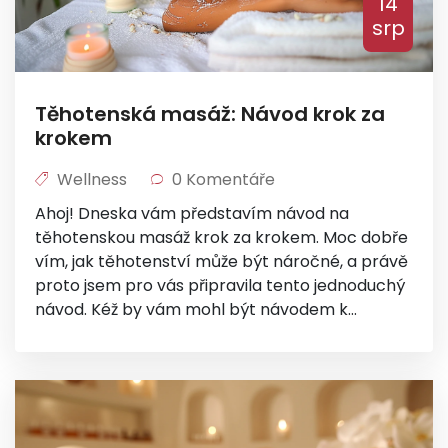
14
srp
Těhotenská masáž: Návod krok za
krokem
Wellness
0 Komentáře
Ahoj! Dneska vám představím návod na
těhotenskou masáž krok za krokem. Moc dobře
vím, jak těhotenství může být náročné, a právě
proto jsem pro vás připravila tento jednoduchý
návod. Kéž by vám mohl být návodem k
relaxaci a ulevění od těhotenských obtíží. Máte
pocit napětí v těle, bolesti zad nebo neklidné
noci? Tohle je přesně pro vás! Dejte této
laskavé péči šanci, určitě to rozdíl poznáte.