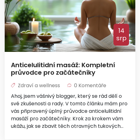
14
srp
Anticelulitidní masáž: Kompletní
průvodce pro začátečníky
Zdraví a wellness
0 Komentáře
Ahoj, jsem vášnivý blogger, který se rád dělí o
své zkušenosti a rady. V tomto článku mám pro
vás připravený úplný průvodce anticelulitidní
masáží pro začátečníky. Krok za krokem vám
ukážu, jak se zbavit těch otravných tukových
polštářků a jak učinit své tělo krásně pevným a