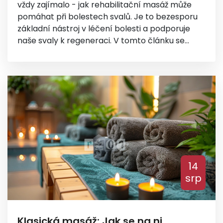
vždy zajímalo - jak rehabilitační masáž může
pomáhat při bolestech svalů. Je to bezesporu
základní nástroj v léčení bolesti a podporuje
naše svaly k regeneraci. V tomto článku se
zaměřím na terapii masáží a jak může tato
technika zmírnit bolest a zlepšit celkovou funkci
svalů. Těšte se a dívejte se na další
podrobnosti!
14
srp
Klasická masáž: Jak se na ni