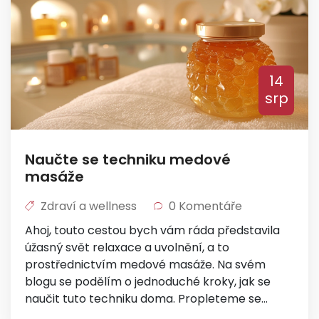
14
srp
Naučte se techniku medové
masáže
Zdraví a wellness
0 Komentáře
Ahoj, touto cestou bych vám ráda představila
úžasný svět relaxace a uvolnění, a to
prostřednictvím medové masáže. Na svém
blogu se podělím o jednoduché kroky, jak se
naučit tuto techniku doma. Propleteme se
světem přípravy, správné techniky a účinků