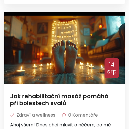
medové masáže. Tak se se mnou ponořte do
sladkého světa medu a naučte se, jak na
medové masáže!
14
srp
Jak rehabilitační masáž pomáhá
při bolestech svalů
Zdraví a wellness
0 Komentáře
Ahoj všem! Dnes chci mluvit o něčem, co mě