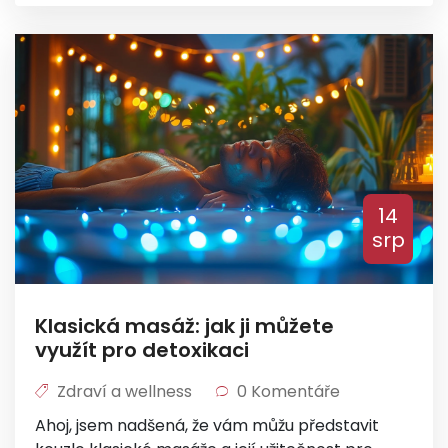
miminka pomocí masáží. Přidejte se k nám a
naučte se něco nového pro zlepšení života
vašeho dítěte.
14
srp
Klasická masáž: jak ji můžete
využít pro detoxikaci
Zdraví a wellness
0 Komentáře
Ahoj, jsem nadšená, že vám můžu představit