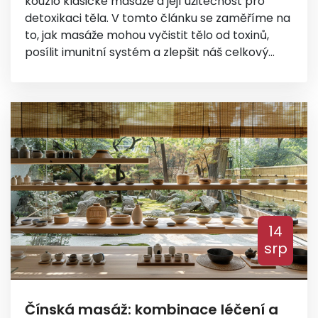
kouzlo klasické masáže a její užitečnost pro
detoxikaci těla. V tomto článku se zaměříme na
to, jak masáže mohou vyčistit tělo od toxinů,
posílit imunitní systém a zlepšit náš celkový
zdravotní stav. Přeji vám, abyste objevili nový
pohled na své tělo a jeho schopnost se obnovit
a zregenerovat díky jednoduché, ale účinné
metody - klasické masáži. Těším se na naše
společné objevování!
14
srp
Čínská masáž: kombinace léčení a