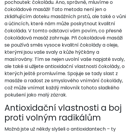
pochoutek: čokoládu. Ano, správně, mluvíme o
čokoládové masáži! Tato metoda není jen o
zklidňujícím doteku masážních prstů, ale také o vůni
a účincích, které nám může poskytnout kvalitní
čokoláda. V tomto odstavci vám povím, co přesně
čokoládová masáž zahrnuje. Při čokoládové masáži
se používá směs vysoce kvalitní čokolády a oleje,
kterými jsou vaše svaly a kůže hýčkány a
masírovány. Tím se nejen uvolní vaše napjaté svaly,
ale také si užijete antioxidační vlastnosti čokolády, o
kterých ještě promluvíme. Spojuje se tady slast z
masáže a radost ze smyslového vnímání čokolády,
což může vnímat každý milovník tohoto sladkého
pokušení jako malý zázrak.
Antioxidační vlastnosti a boj
proti volným radikálům
Možná jste už někdy slyšeli o antioxidantech – ty