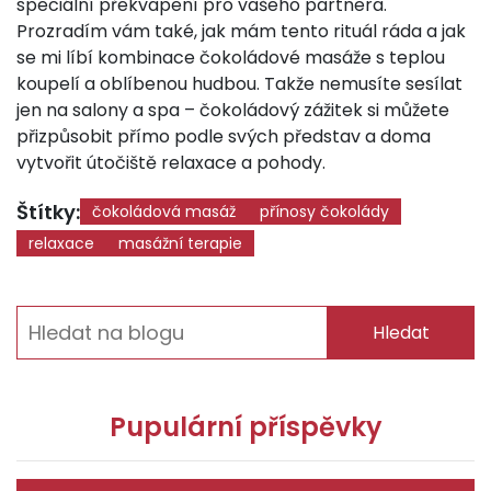
speciální překvapení pro vašeho partnera.
Prozradím vám také, jak mám tento rituál ráda a jak
se mi líbí kombinace čokoládové masáže s teplou
koupelí a oblíbenou hudbou. Takže nemusíte sesílat
jen na salony a spa – čokoládový zážitek si můžete
přizpůsobit přímo podle svých představ a doma
vytvořit útočiště relaxace a pohody.
Štítky:
čokoládová masáž
přínosy čokolády
relaxace
masážní terapie
Hledat
Pupulární příspěvky