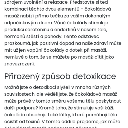
zdrojem uvolnění a relaxace. Představte si teď
kombinaci těchto dvou elementů – čokoládová
masáž nabízí přímo tečku za vaším dokonalým
odpočinkovým dnem. Vůně čokolády stimuluje
produkci serotoninu a endorfinů v našem těle,
hormonů štěstí a pohody. Tento odstavec
prozkoumá, jak positivní dopad na naše zdraví může
mít už jen vapůní čokolády a dotek při masáži,
nemluvě o tom, že se můžete po masáži cítit jako
znovuzrození.
Přirozený způsob detoxikace
Možná jste o detoxikaci slyšeli v mnoha různých
souvislostech, ale věděli jste, že čokoládová masáž
může právě v tomto směru vašemu tělu poskytnout
další podporu? Kromě toho, že stimuluje vaši kůži,
čokoláda obsahuje také látky, které pomáhají tělo
očistit od toxinů. V tomto oddíle projdeme, jak může