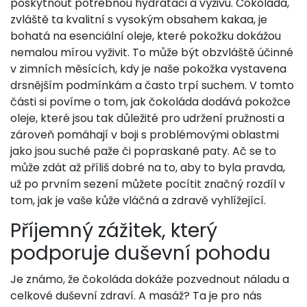
poskytnout potřebnou hydrataci a výživu. Čokoláda,
zvláště ta kvalitní s vysokým obsahem kakaa, je
bohatá na esenciální oleje, které pokožku dokážou
nemalou mírou vyživit. To může být obzvláště účinné
v zimních měsících, kdy je naše pokožka vystavena
drsnějším podmínkám a často trpí suchem. V tomto
části si povíme o tom, jak čokoláda dodává pokožce
oleje, které jsou tak důležité pro udržení pružnosti a
zároveň pomáhají v boji s problémovými oblastmi
jako jsou suché paže či popraskané paty. Ač se to
může zdát až příliš dobré na to, aby to byla pravda,
už po prvním sezení můžete pocítit značný rozdíl v
tom, jak je vaše kůže vláčná a zdravě vyhlížející.
Příjemný zážitek, který
podporuje duševní pohodu
Je známo, že čokoláda dokáže pozvednout náladu a
celkové duševní zdraví. A masáž? Ta je pro nás