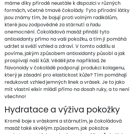
máme díky přírodě neustále k dispozici v různých
formách, včetně tmavé čokolády. Tyto přírodní látky
jsou známy tím, že bojují proti volným radikálům,
které jsou zodpovědné za stárnutí a řadu
onemocnění. Čokoládová masáž přináší tyto
antioxidanty přímo na vaši pokožku, a tím jí pomáhá
udržet si svěží vzhled a zdraví. V tomto oddílu si
povíme, jakým způsobem antioxidanty působí a jak
prospívají naší kůži. Věděli jste například, že
flavonoidy v čokoládě podporují produkci kolagenu,
který je zásadní pro elastickost kůže? Tím pomáhají
redukovat vzhled jemných linek a vrásek. Je to jako
mít vlastní elixír mládí přímo na dosah ruky, a to není
všechno!
Hydratace a výživa pokožky
Kromě boje s vráskami a stárnutím, je čokoládová
masáž také skvělým způsobem, jak pokožce