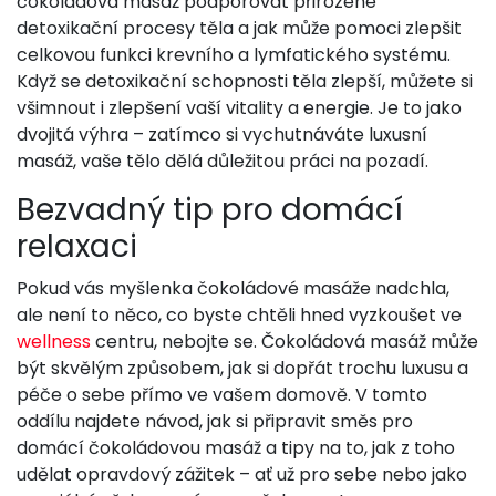
čokoládová masáž podporovat přirozené
detoxikační procesy těla a jak může pomoci zlepšit
celkovou funkci krevního a lymfatického systému.
Když se detoxikační schopnosti těla zlepší, můžete si
všimnout i zlepšení vaší vitality a energie. Je to jako
dvojitá výhra – zatímco si vychutnáváte luxusní
masáž, vaše tělo dělá důležitou práci na pozadí.
Bezvadný tip pro domácí
relaxaci
Pokud vás myšlenka čokoládové masáže nadchla,
ale není to něco, co byste chtěli hned vyzkoušet ve
wellness
centru, nebojte se. Čokoládová masáž může
být skvělým způsobem, jak si dopřát trochu luxusu a
péče o sebe přímo ve vašem domově. V tomto
oddílu najdete návod, jak si připravit směs pro
domácí čokoládovou masáž a tipy na to, jak z toho
udělat opravdový zážitek – ať už pro sebe nebo jako