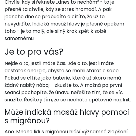
Chvíle, kdy si řeknete „dnes to nechám“ - to je
přesně ta chvíle, kdy se stres hromadí. A pak
jednoho dne se probudíte a cítíte, že už to
nevydržíte. Indická masáž hlavy je přesně opakem
toho - je to malý, ale silný krok zpět k sobě
samotnému.
Je to pro vás?
Nejde o to, jestli máte čas. Jde o to, jestli máte
dostatek energie, abyste se mohli starat o sebe.
Pokud se cítíte jako baterie, která už skoro nemá
žádný nabitý náboj - zkusíte to. A možná po první
seanci pochopíte, že únavu neřešíte tím, že se víc
snažíte. Řešíte ji tím, že se necháte opětovně naplnit.
Může indická masáž hlavy pomoci
s migrénou?
Ano. Mnoho lidí s migrénou hlásí významné zlepšení