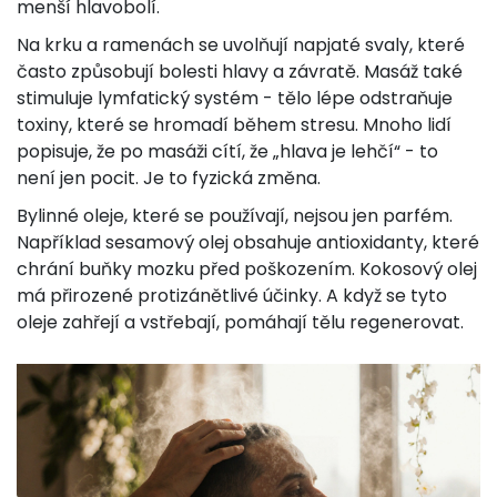
menší hlavobolí.
Na krku a ramenách se uvolňují napjaté svaly, které
často způsobují bolesti hlavy a závratě. Masáž také
stimuluje lymfatický systém - tělo lépe odstraňuje
toxiny, které se hromadí během stresu. Mnoho lidí
popisuje, že po masáži cítí, že „hlava je lehčí“ - to
není jen pocit. Je to fyzická změna.
Bylinné oleje, které se používají, nejsou jen parfém.
Například sesamový olej obsahuje antioxidanty, které
chrání buňky mozku před poškozením. Kokosový olej
má přirozené protizánětlivé účinky. A když se tyto
oleje zahřejí a vstřebají, pomáhají tělu regenerovat.