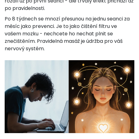
rozdíl už po první seanci - ale trvalý efekt přichází až
po pravidelnosti.
Po 8 týdnech se mnozí přesunou na jednu seanci za
měsíc jako prevenci. Je to jako čištění filtru ve
vašem mozku - nechcete ho nechat plnit se
znečištěním. Pravidelná masáž je údržba pro váš
nervový systém.