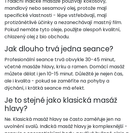
Tradiční indické masáže používají kokosový,
mandlový nebo sesamový olej, protože mají
specifické vlastnosti - lépe vstřebávají, mají
protizánětlivé účinky a nezanechávají mastný film.
Pokud nemáte tyto oleje, použijte alespoň kvalitní,
chlazený olej z bio obchodu.
Jak dlouho trvá jedna seance?
Profesionální seance trvá obvykle 30-45 minut,
včetně masáže hlavy, krku a ramen. Domácí masáž
můžete dělat i jen 10-15 minut. Důležité je nejen čas,
ale i kvalita - pokud se zaměříte na pohyby a
dýchání, i krátká seance má efekt.
Je to stejné jako klasická masáž
hlavy?
Ne. Klasická masáž hlavy se často zaměřuje jen na
uvolnění svalů. Indická masáž hlavy je komplexnější -