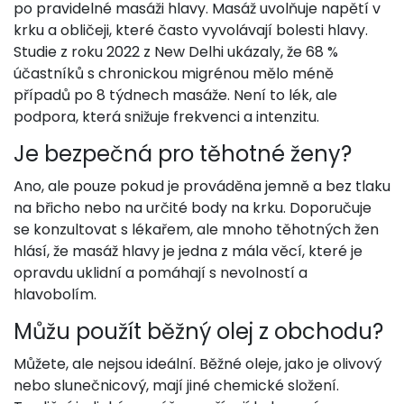
po pravidelné masáži hlavy. Masáž uvolňuje napětí v
krku a obličeji, které často vyvolávají bolesti hlavy.
Studie z roku 2022 z New Delhi ukázaly, že 68 %
účastníků s chronickou migrénou mělo méně
případů po 8 týdnech masáže. Není to lék, ale
podpora, která snižuje frekvenci a intenzitu.
Je bezpečná pro těhotné ženy?
Ano, ale pouze pokud je prováděna jemně a bez tlaku
na břicho nebo na určité body na krku. Doporučuje
se konzultovat s lékařem, ale mnoho těhotných žen
hlásí, že masáž hlavy je jedna z mála věcí, které je
opravdu uklidní a pomáhají s nevolností a
hlavobolím.
Můžu použít běžný olej z obchodu?
Můžete, ale nejsou ideální. Běžné oleje, jako je olivový
nebo slunečnicový, mají jiné chemické složení.