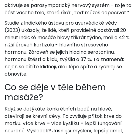
aktivuje se parasympatický nervový systém - to je ta
část vašeho těla, která říká: „Teď můžeš odpočívat.“
Studie z Indického ústavu pro ayurvédické vědy
(2023) ukázaly, že lidé, kteří pravidelně dostávali 20
minut indické masáže hlavy třikrát týdně, měli o 42 %
nižší úroveň kortizolu - hlavního stresového
hormonu. Zároveň se jejich hladina serotonínu,
hormonu štěstí a klidu, zvýšila o 37 %. To znamená:
nejen se cítíte klidněji, ale i lépe spíte a rychleji se
obnovíte.
Co se děje v těle během
masáže?
Když se dotýkáte konkrétních bodů na hlavě,
otevírají se krevní cévy. To zvyšuje přítok krve do
mozku. Více krve = více kyslíku = lepší fungování
neuronů. Výsledek? Jasnější myšlení, lepší paměť,