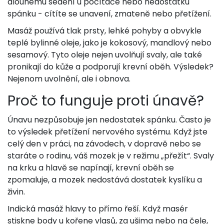
dlouhému sedění u počítače nebo nedostatku
spánku - cítíte se unavení, zmateně nebo přetížení.
Masáž používá tlak prsty, lehké pohyby a obvykle
teplé bylinné oleje, jako je kokosový, mandlový nebo
sesamový. Tyto oleje nejen uvolňují svaly, ale také
pronikají do kůže a podporují krevní oběh. Výsledek?
Nejenom uvolnění, ale i obnova.
Proč to funguje proti únavě?
Únavu nezpůsobuje jen nedostatek spánku. Často je
to výsledek přetížení nervového systému. Když jste
celý den v práci, na závodech, v dopravě nebo se
staráte o rodinu, váš mozek je v režimu „přežít“. Svaly
na krku a hlavě se napínají, krevní oběh se
zpomaluje, a mozek nedostává dostatek kyslíku a
živin.
Indická masáž hlavy to přímo řeší. Když masér
stiskne body u kořene vlasů, za ušima nebo na čele,