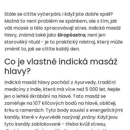
Stále se cítíte vyčerpáni, i když jste dobře spali?
Možná to není problém se spánkem, ale s tím, jak
váš mozek a tělo zpracovávají stres. Indická masáž
hlavy, známá také jako
širopšastra
, není jen
starověký rituál - je to praktický nástroj, který může
změnit to, jak se cítíte každý den.
Co je vlastně indická masáž
hlavy?
Indická masáž hlavy pochází z Ayurvedy, tradiční
medicíny z Indie, která má více než 5 000 let. Nejde
jen o lehké škrábání na hlavě. Tato masáž se
zaměřuje na 107 klíčových bodů na hlavě, obličeji,
krku a ramenách. Tyto body souvisí s energetickými
kanály, které v Ayurvédě nazývají
prány
. Když jsou
tyto kanály zablokované - třeba kvůli stresu,