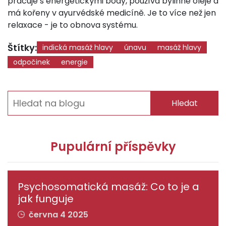
pracuje s energetickými body, používá bylinné oleje a
má kořeny v ayurvédské medicíně. Je to více než jen
relaxace - je to obnova systému.
Štítky:
indická masáž hlavy
únavu
masáž hlavy
odpočinek
energie
Hledat
Pupulární příspěvky
Psychosomatická masáž: Co to je a
jak funguje
června 4 2025