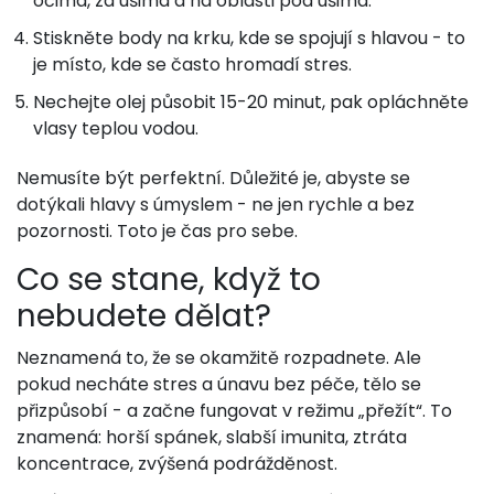
očima, za ušima a na oblasti pod ušima.
Stiskněte body na krku, kde se spojují s hlavou - to
je místo, kde se často hromadí stres.
Nechejte olej působit 15-20 minut, pak opláchněte
vlasy teplou vodou.
Nemusíte být perfektní. Důležité je, abyste se
dotýkali hlavy s úmyslem - ne jen rychle a bez
pozornosti. Toto je čas pro sebe.
Co se stane, když to
nebudete dělat?
Neznamená to, že se okamžitě rozpadnete. Ale
pokud necháte stres a únavu bez péče, tělo se
přizpůsobí - a začne fungovat v režimu „přežít“. To
znamená: horší spánek, slabší imunita, ztráta
koncentrace, zvýšená podrážděnost.