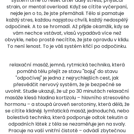
system time to reset after daily stress, physical
strain, or mental overload.
Když se cítíte vyčerpaní,
nejde jen o to, že jste přemáhali. Tělo si pamatuje
každý stres, každou napjatou chvíli, každý nedospělý
odpočinek. A to se hromadí. Až přijde okamžik, kdy se
vám nechce vstávat, vlasů vypadává více než
obvykle, nebo prostě necítíte, že jste opravdu v klidu.
To není lenost. To je váš systém křičí po odpočinku.
relaxační masáž
,
jemná, rytmická technika, která
pomáhá tělu přejít ze stavu "bojuj" do stavu
"odpočívej"
je jedna z nejrychlejších cest, jak
přesvědčit nervový systém, že je bezpečné se
uvolnit. Studie ukazují, že už po 30 minutách relaxační
masáže klesá hladina kortizolu – hlavního stresového
hormonu – a stoupá úroveň serotoniny, která dělá, že
se cítíte klidněji.
lymfatická masáž
,
jednoduchá, nebo
bolestivá technika, která podporuje odtok tekutin a
odpadních látek z těla
se nezaměřuje jen na svaly.
Pracuje na vaší vnitřní čistotě – odvádí zbytečnou