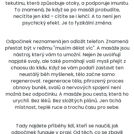
tekutinu, která způsobuje otoky, a podporuje imunitu.
To znamená, že když se po masáži probudíte,
necítíte jen klid – cítíte se i lehčí. A to není jen
psychický efekt. Je to fyzikální změna.
Odpočinek neznamená jen odložit telefon. Znamená
přestat být v režimu "musím dělat víc". A masáže jsou
nástroj, který vám to umožní. Nejen že uvolňují
napjaté svaly, ale také pomáhají vaší mysli přejít z
chaosu do klidu. Když se vám podaří zastavit ten
neustálý běh myšlenek, tělo začne samo
regenerovat.
regenerace těla
,
přirozený proces
obnovy buněk, svalů a nervových spojení
není
možná bez odpočinku. A masáže jsou cesta, která ho
urychlí. Bez léků. Bez složitých plánů. Jen tichá
místnost, teplé ruce a trochu času pro sebe.
Tady najdete příběhy lidí, kteří se naučili, jak
odpočinek funguje v praxi. Od těch, co se zbavili