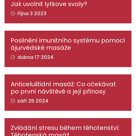
Jak uvolnit lytkove svaly?
října 3 2023
Posilnění imunitního systému pomocí
ájurvédské masáže
dubna 17 2024
Anticelulitidní masáž: Co očekávat
po první návštěvě a její přínosy
září 25 2024
Zvládání stresu během těhotenství:
Těhotenská masáž