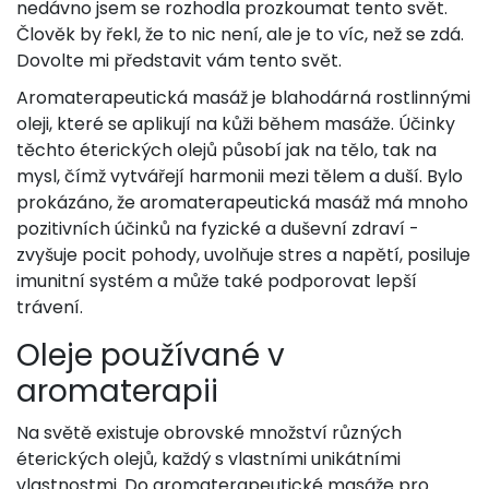
nedávno jsem se rozhodla prozkoumat tento svět.
Člověk by řekl, že to nic není, ale je to víc, než se zdá.
Dovolte mi představit vám tento svět.
Aromaterapeutická masáž je blahodárná rostlinnými
oleji, které se aplikují na kůži během masáže. Účinky
těchto éterických olejů působí jak na tělo, tak na
mysl, čímž vytvářejí harmonii mezi tělem a duší. Bylo
prokázáno, že aromaterapeutická masáž má mnoho
pozitivních účinků na fyzické a duševní zdraví -
zvyšuje pocit pohody, uvolňuje stres a napětí, posiluje
imunitní systém a může také podporovat lepší
trávení.
Oleje používané v
aromaterapii
Na světě existuje obrovské množství různých
éterických olejů, každý s vlastními unikátními
vlastnostmi. Do aromaterapeutické masáže pro