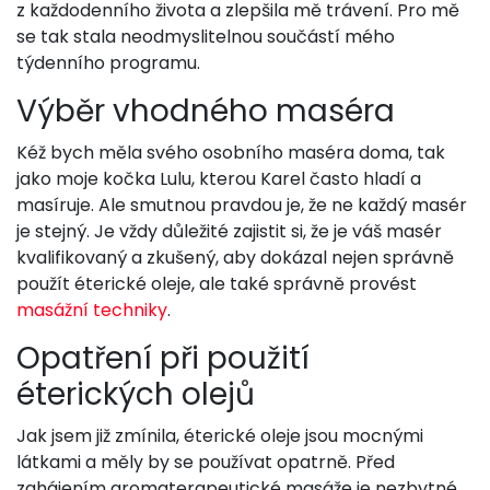
z každodenního života a zlepšila mě trávení. Pro mě
se tak stala neodmyslitelnou součástí mého
týdenního programu.
Výběr vhodného maséra
Kéž bych měla svého osobního maséra doma, tak
jako moje kočka Lulu, kterou Karel často hladí a
masíruje. Ale smutnou pravdou je, že ne každý masér
je stejný. Je vždy důležité zajistit si, že je váš masér
kvalifikovaný a zkušený, aby dokázal nejen správně
použít éterické oleje, ale také správně provést
masážní techniky
.
Opatření při použití
éterických olejů
Jak jsem již zmínila, éterické oleje jsou mocnými
látkami a měly by se používat opatrně. Před
zahájením aromaterapeutické masáže je nezbytné