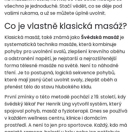
všechno je jednoduché. Stačí vědět, co se děje pod
vašimi rukama, a už se můžete úplně uvolnit.
Co je vlastně klasická masáž?
Klasická masáž, také známá jako
Švédská masáž
je
systematická technika masáže, která kombinuje
pohyby pro uvolnění svalů, zlepšení krevního oběhu
a odstranění napětí
, je nejstarší a nejrozšířenější
forma tělesné masáže na světě. Není to náhodné
tření. Je to postupná, logická sekvence pohybů,
které mají jasný účel: uvolnit svaly, zlepšit oběh a
přenést tělo do stavu hlubokého klidu.
První zmínky o této metodě pochází z 19. století, kdy
švédský lékař Per Henrik Ling vytvořil systém, který
spojoval pohyb, masáž a fyzioterapii. Dnes se používá
v každém wellness centru, klinice i domácím
prostředí. A není to jen pro sportovce. Každý, kdo má