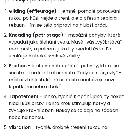
Gliding (effleurage)
- jemné, pomalé posouvání
rukou po kůži. Nejde o tření, ale o přesun tepla a
tekutin. Tím se tělo připraví na hlubší práci.
Kneading (petrissage)
- masážní pohyby, které
vypadají jako šlehání svalu. Masér vás „vyškrtává“
mezi prsty a palcem, jako by zvedal těsto. To
uvolňuje hluboké svalové závity.
Friction
- kruhové nebo příčné pohyby, které se
soustředí na konkrétní místa. Tady se řeší „uzly“ -
místní ztuhlosti, které se často nacházejí mezi
lopatkami nebo u boků.
Tapotement
- lehké, rychlé klepání, jako by někdo
hladil kůži prsty. Tento krok stimuluje nervy a
zvyšuje krevní oběh. Někdy se to děje na zádech
nebo na nohou.
Vibration
- rychlé, drobné třesení rukou na