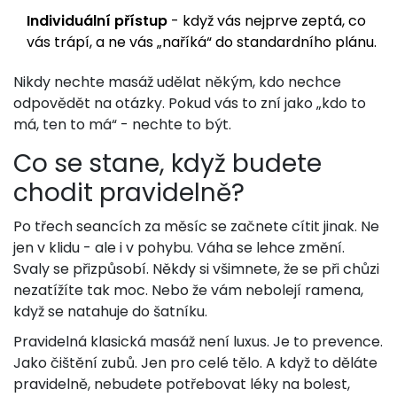
Individuální přístup
- když vás nejprve zeptá, co
vás trápí, a ne vás „naříká“ do standardního plánu.
Nikdy nechte masáž udělat někým, kdo nechce
odpovědět na otázky. Pokud vás to zní jako „kdo to
má, ten to má“ - nechte to být.
Co se stane, když budete
chodit pravidelně?
Po třech seancích za měsíc se začnete cítit jinak. Ne
jen v klidu - ale i v pohybu. Váha se lehce změní.
Svaly se přizpůsobí. Někdy si všimnete, že se při chůzi
nezatížíte tak moc. Nebo že vám nebolejí ramena,
když se natahuje do šatníku.
Pravidelná klasická masáž není luxus. Je to prevence.
Jako čištění zubů. Jen pro celé tělo. A když to děláte
pravidelně, nebudete potřebovat léky na bolest,