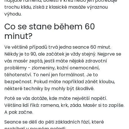
napjaté ramena, bolesti v krku nebo jen potřebuje
trochu klidu, získá z klasické masáže výraznou
výhodu.
Co se stane během 60
minut?
Ve většině případů trvá jedna seance 60 minut.
Někdy je to 90, ale začátek je vždy stejný. Nejprve se
vás masér zeptá, jestli máte nějaké zdravotní
problémy - zlomeniny, kožní onemocnění,
těhotenství. To není jen formálnost. Je to
bezpečnost. Pokud máte například zánět kloubu,
některé techniky by mohly být škodlivé.
Poté se vás dotáže, kde máte největší napětí.
Většina lidí říká: ramena, krk, záda. Masér si to zapíše.
A pak začne.
Seance se dělí do pěti základních fází, které
probíhají v pevném pořadí: