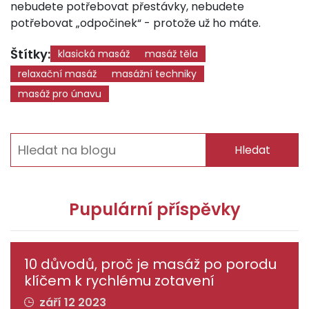
nebudete potřebovat přestávky, nebudete
potřebovat „odpočinek“ - protože už ho máte.
Štítky:
klasická masáž
masáž těla
relaxační masáž
masážní techniky
masáž pro únavu
Hledat
Pupulární příspěvky
10 důvodů, proč je masáž po porodu
klíčem k rychlému zotavení
září 12 2023