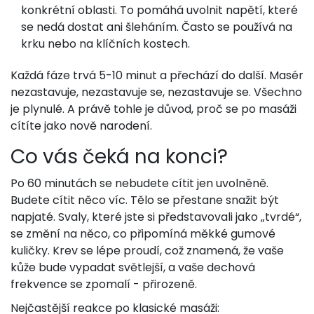
konkrétní oblasti. To pomáhá uvolnit napětí, které
se nedá dostat ani šleháním. Často se používá na
krku nebo na klíčních kostech.
Každá fáze trvá 5-10 minut a přechází do další. Masér
nezastavuje, nezastavuje se, nezastavuje se. Všechno
je plynulé. A právě tohle je důvod, proč se po masáži
cítíte jako nově narodení.
Co vás čeká na konci?
Po 60 minutách se nebudete cítit jen uvolněně.
Budete cítit něco víc. Tělo se přestane snažit být
napjaté. Svaly, které jste si představovali jako „tvrdé“,
se změní na něco, co připomíná měkké gumové
kuličky. Krev se lépe proudí, což znamená, že vaše
kůže bude vypadat světlejší, a vaše dechová
frekvence se zpomalí - přirozeně.
Nejčastější reakce po klasické masáži: