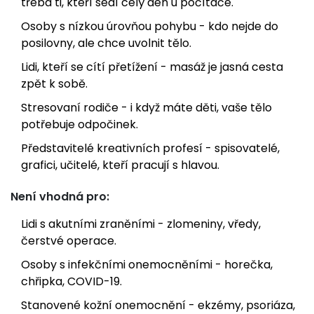
třeba ti, kteří sedí celý den u počítače.
Osoby s nízkou úrovňou pohybu - kdo nejde do
posilovny, ale chce uvolnit tělo.
Lidi, kteří se cítí přetížení - masáž je jasná cesta
zpět k sobě.
Stresovaní rodiče - i když máte děti, vaše tělo
potřebuje odpočinek.
Představitelé kreativních profesí - spisovatelé,
grafici, učitelé, kteří pracují s hlavou.
Není vhodná pro:
Lidi s akutními zraněními - zlomeniny, vředy,
čerstvé operace.
Osoby s infekčními onemocněními - horečka,
chřipka, COVID-19.
Stanovené kožní onemocnění - ekzémy, psoriáza,