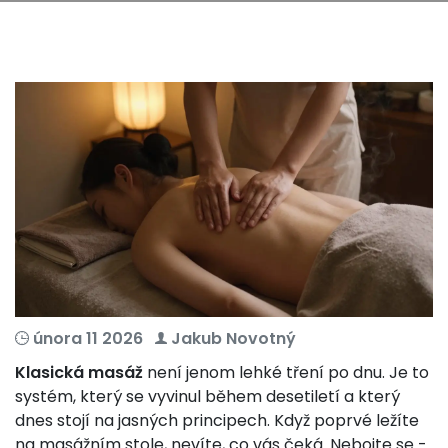
února 11 2026
Jakub Novotný
Klasická masáž
není jenom lehké tření po dnu. Je to
systém, který se vyvinul během desetiletí a který
dnes stojí na jasných principech. Když poprvé ležíte
na masážním stole, nevíte, co vás čeká. Nebojte se -