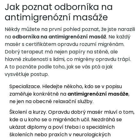
Jak poznat odborníka na
antimigrenózní masáže
Někdy můžete na první pohled poznat, že jste narazili
na
odborníka na antimigrenózní masáž
. Ne každý
masér s certifikátem opravdu rozumí migrénám.
Dobrý terapeut má nejen papíry na stěně, ale
hlavně zkušenosti s lidmi, co migrény opravdu trápí.
A to poznáte podle toho, jak se vás ptá a jak
vysvětluje postup.
Specializace. Hledejte někoho, kdo se v popisu
zaměřuje konkrétně na
antimigrenózní masáže
,
ne jen na obecné relaxační služby.
Školení a kurzy. Opravdu dobrý masér mluví o tom,
kde a u koho se o migrénách učil. Nezdráhá se
ukázat diplomy a poví třeba i o speciálních
školeních nebo praxích v neurologických