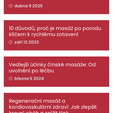
dubna 9 2025
10 důvodů, proč je masáž po porodu
klíčem k rychlému zotavení
září 12 2023
Vedlejší účinky čínské masáže: Od
uvolnění po léčbu
března 5 2024
Regenerační masáž a
kardiovaskulární zdraví: Jak zlepšit