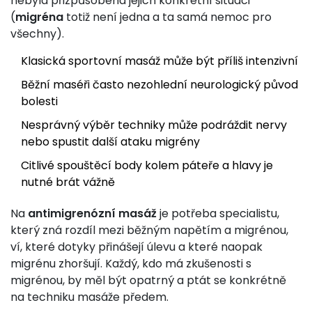
nebyla přizpůsobená jejich konkrétní situaci
(
migréna
totiž není jedna a ta samá nemoc pro
všechny).
Klasická sportovní masáž může být příliš intenzivní
Běžní maséři často nezohlední neurologický původ
bolesti
Nesprávný výběr techniky může podráždit nervy
nebo spustit další ataku migrény
Citlivé spouštěcí body kolem páteře a hlavy je
nutné brát vážně
Na
antimigrenózní masáž
je potřeba specialistu,
který zná rozdíl mezi běžným napětím a migrénou,
ví, které dotyky přinášejí úlevu a které naopak
migrénu zhoršují. Každý, kdo má zkušenosti s
migrénou, by měl být opatrný a ptát se konkrétně
na techniku masáže předem.