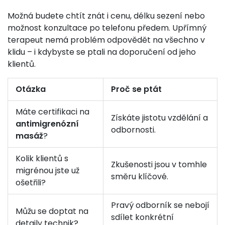
Možná budete chtít znát i cenu, délku sezení nebo
možnost konzultace po telefonu předem. Upřímný
terapeut nemá problém odpovědět na všechno v
klidu – i kdybyste se ptali na doporučení od jeho
klientů.
Otázka
Proč se ptát
Máte certifikaci na
Získáte jistotu vzdělání a
antimigrenózní
odbornosti.
masáž
?
Kolik klientů s
Zkušenosti jsou v tomhle
migrénou jste už
směru klíčové.
ošetřili?
Pravý odborník se nebojí
Můžu se doptat na
sdílet konkrétní
detaily technik?