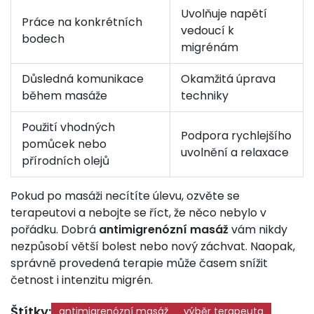
Uvolňuje napětí
Práce na konkrétních
vedoucí k
bodech
migrénám
Důsledná komunikace
Okamžitá úprava
během masáže
techniky
Použití vhodných
Podpora rychlejšího
pomůcek nebo
uvolnění a relaxace
přírodních olejů
Pokud po masáži necítíte úlevu, ozvěte se
terapeutovi a nebojte se říct, že něco nebylo v
pořádku. Dobrá
antimigrenózní masáž
vám nikdy
nezpůsobí větší bolest nebo nový záchvat. Naopak,
správně provedená terapie může časem snížit
četnost i intenzitu migrén.
Štítky:
antimigrenózní masáž
výběr terapeuta