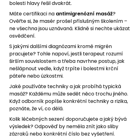
bolesti hlavy řešil dvakrát.
Máte certifikaci na
antimigrenózní masáž
?
Ověřte si, že masér prošel příslušným školením –
ne všechna jsou uznávaná. Klidně si nechte ukázat
osvědčení.
S jakými dalšími diagnózami kromě migrén
pracujete? Tohle napoví, jestli terapeut rozumí
širším souvislostem a třeba navrhne postup, jak
nešlápnout vedle, když trpíte i bolestmi krční
páteře nebo úzkostmi.
Jaké používáte techniky a jak probíhá typická
masáž? Každému může sedět něco trochu jiného.
Když odborník popíše konkrétní techniky a rizika,
poznáte, že ví, co dělá.
Kolik léčebných sezení doporučujete a jaký bývá
výsledek? Odpověď by neměla znít jako sliby
zázraků nebo konkrétní číslo bez vyšetření.