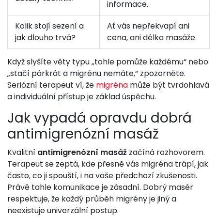
informace.
Kolik stojí sezení a
Ať vás nepřekvapí ani
jak dlouho trvá?
cena, ani délka masáže.
Když slyšíte věty typu „tohle pomůže každému“ nebo
„stačí párkrát a migrénu nemáte,“ zpozorněte.
Seriózní terapeut ví, že
migréna
může být tvrdohlavá
a individuální přístup je základ úspěchu.
Jak vypadá opravdu dobrá
antimigrenózní masáž
Kvalitní
antimigrenózní masáž
začíná rozhovorem.
Terapeut se zeptá, kde přesně vás migréna trápí, jak
často, co ji spouští, i na vaše předchozí zkušenosti.
Právě tahle komunikace je zásadní. Dobrý masér
respektuje, že každý průběh migrény je jiný a
neexistuje univerzální postup.