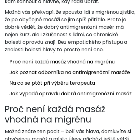
kam sáhnout a hlavně, kdy radši ubrat.
Možná vás překvapí, že spousta lidí s migrénou zjistila,
že po obyčejné masáži se jim spíš přitížilo. Proto je
dobré vědět, že dobrý antimigrenózní masér má
nejen kurz, ale i zkušenost s lidmi, co chronické
bolesti opravdu znají. Bez empatického přístupu a
znalosti bolesti hlavy to prostě není ono.
Proč není každá masáž vhodná na migrénu
Jak poznat odborníka na antimigrenózní masáže
Na co se ptát při výběru terapeuta
Jak vypadá opravdu dobrá antimigrenózní masáž
Proč není každá masáž
vhodná na migrénu
Možná znáte ten pocit – bolí vás hlava, domluvíte si
obyčejnou masáž a místo úlevy přichází ještě větší