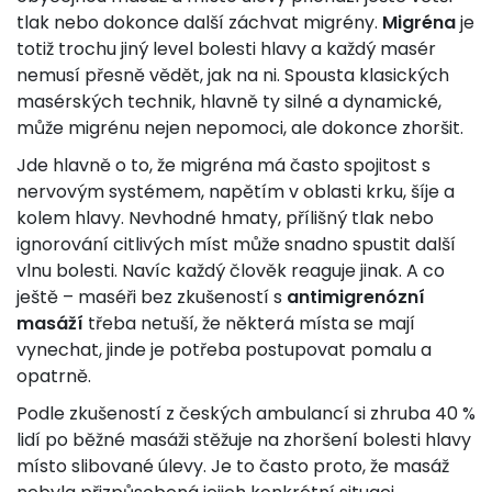
tlak nebo dokonce další záchvat migrény.
Migréna
je
totiž trochu jiný level bolesti hlavy a každý masér
nemusí přesně vědět, jak na ni. Spousta klasických
masérských technik, hlavně ty silné a dynamické,
může migrénu nejen nepomoci, ale dokonce zhoršit.
Jde hlavně o to, že migréna má často spojitost s
nervovým systémem, napětím v oblasti krku, šíje a
kolem hlavy. Nevhodné hmaty, přílišný tlak nebo
ignorování citlivých míst může snadno spustit další
vlnu bolesti. Navíc každý člověk reaguje jinak. A co
ještě – maséři bez zkušeností s
antimigrenózní
masáží
třeba netuší, že některá místa se mají
vynechat, jinde je potřeba postupovat pomalu a
opatrně.
Podle zkušeností z českých ambulancí si zhruba 40 %
lidí po běžné masáži stěžuje na zhoršení bolesti hlavy
místo slibované úlevy. Je to často proto, že masáž