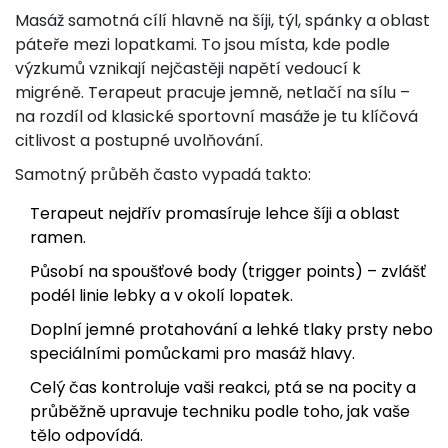
Masáž samotná cílí hlavně na šíji, týl, spánky a oblast
páteře mezi lopatkami. To jsou místa, kde podle
výzkumů vznikají nejčastěji napětí vedoucí k
migréně. Terapeut pracuje jemně, netlačí na sílu –
na rozdíl od klasické sportovní masáže je tu klíčová
citlivost a postupné uvolňování.
Samotný průběh často vypadá takto:
Terapeut nejdřív promasíruje lehce šíji a oblast
ramen.
Působí na spoušťové body (trigger points) – zvlášť
podél linie lebky a v okolí lopatek.
Doplní jemné protahování a lehké tlaky prsty nebo
speciálními pomůckami pro masáž hlavy.
Celý čas kontroluje vaši reakci, ptá se na pocity a
průběžně upravuje techniku podle toho, jak vaše
tělo odpovídá.