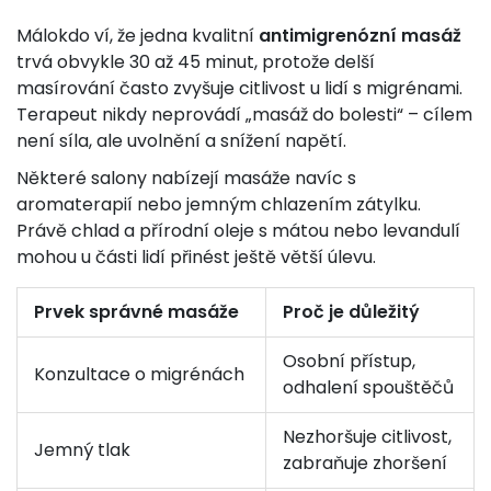
Málokdo ví, že jedna kvalitní
antimigrenózní masáž
trvá obvykle 30 až 45 minut, protože delší
masírování často zvyšuje citlivost u lidí s migrénami.
Terapeut nikdy neprovádí „masáž do bolesti“ – cílem
není síla, ale uvolnění a snížení napětí.
Některé salony nabízejí masáže navíc s
aromaterapií nebo jemným chlazením zátylku.
Právě chlad a přírodní oleje s mátou nebo levandulí
mohou u části lidí přinést ještě větší úlevu.
Prvek správné masáže
Proč je důležitý
Osobní přístup,
Konzultace o migrénách
odhalení spouštěčů
Nezhoršuje citlivost,
Jemný tlak
zabraňuje zhoršení