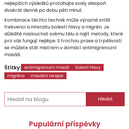
nejlepších výsledků protahujte svaly alespoň
dvakrát denně po dobu pěti minut.
Kombinace těchto technik může výrazně snížit
frekvenci a intenzitu bolestí hlavy a migrén. Je
důležité naslouchat svému tělu a najít metody, které
pro vás fungují nejlépe. S trochou praxe a trpělivosti
se můžete stát mistrem v domácí antimigrenozní
masáži.
Štítky:
antimigrenozní masáž
bolesti hlavy
migréna
masážní terapie
Hledat
Pupulární příspěvky