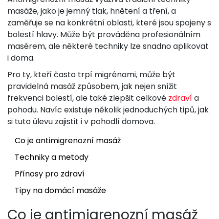
masáže, jako je jemný tlak, hnětení a tření, a
zaměřuje se na konkrétní oblasti, které jsou spojeny s
bolestí hlavy. Může být prováděna profesionálním
masérem, ale některé techniky lze snadno aplikovat
i doma.
Pro ty, kteří často trpí migrénami, může být
pravidelná masáž způsobem, jak nejen snížit
frekvenci bolestí, ale také zlepšit celkové
zdraví
a
pohodu. Navíc existuje několik jednoduchých tipů, jak
si tuto úlevu zajistit i v pohodlí domova.
Co je antimigrenozní masáž
Techniky a metody
Přínosy pro zdraví
Tipy na domácí masáže
Co je antimigrenozní masáž