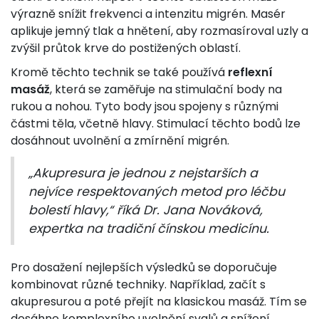
výrazně snížit frekvenci a intenzitu migrén. Masér
aplikuje jemný tlak a hnětení, aby rozmasíroval uzly a
zvýšil průtok krve do postižených oblastí.
Kromě těchto technik se také používá
reflexní
masáž
, která se zaměřuje na stimulační body na
rukou a nohou. Tyto body jsou spojeny s různými
částmi těla, včetně hlavy. Stimulací těchto bodů lze
dosáhnout uvolnění a zmírnění migrén.
„Akupresura je jednou z nejstarších a
nejvíce respektovaných metod pro léčbu
bolestí hlavy,“ říká Dr. Jana Nováková,
expertka na tradiční čínskou medicínu.
Pro dosažení nejlepších výsledků se doporučuje
kombinovat různé techniky. Například, začít s
akupresurou a poté přejít na klasickou masáž. Tím se
dosáhne komplexního uvolnění svalů a snížení