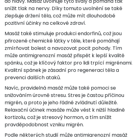
do hlavy. Masáž uvolňuje tyto svaly a pomáhá tak
snížit tlak na nervy. Díky tomuto uvolnění se také
zlepšuje držení těla, což může mít dlouhodobé
pozitivní účinky na celkové zdraví.
Masáž také stimuluje produkci endorfinů, což jsou
přirozené chemické látky v těle, které pomáhají
zmírňovat bolest a navozovat pocit pohody. Tím
může antimigrenozní masáž přispět k lepší kvalitě
spánku, což je klíčový faktor pro lidi trpící migrénami.
Kvalitní spánek je zásadní pro regeneraci těla a
prevenci dalších ataků.
Navíc, pravidelná masáž může také pomoci se
snižováním úrovně stresu. Stres je častou příčinou
migrén, a proto je jeho řádné zvládnutí důležité.
Relaxační účinek masáže může vést k nižší hladině
kortizolu, což je stresový hormon, a tím snížit
pravděpodobnost vzniku migrén.
Podle některých studií může antimigrenozní masáž