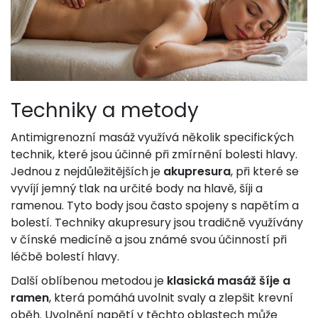
Techniky a metody
Antimigrenozní masáž využívá několik specifických
technik, které jsou účinné při zmírnění bolesti hlavy.
Jednou z nejdůležitějších je
akupresura
, při které se
vyvíjí jemný tlak na určité body na hlavě, šíji a
ramenou. Tyto body jsou často spojeny s napětím a
bolestí. Techniky akupresury jsou tradičně využívány
v čínské medicíně a jsou známé svou účinností při
léčbě bolestí hlavy.
Další oblíbenou metodou je
klasická masáž šíje a
ramen
, která pomáhá uvolnit svaly a zlepšit krevní
oběh. Uvolnění napětí v těchto oblastech může