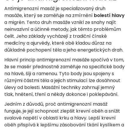
Antimigrenozní masáž je specializovaný druh
masáže, který se zaměřuje na zmírnění
bolestí hlavy
a migrén. Tento druh masáže vznikl ze snahy najít
neinvazivní a účinné metody, jak těmto problémům
čelit. Jeho základy vycházejí z tradiční čínské
medicíny a ajurvédy, které obě kladou důraz na
důkladné pochopení těla a jeho energetických drah.
Hlavní princip antimigrenozní masáže spočívá v tom,
že se masér přednostně zaměřuje na specifické body
na hlavě, šíji a ramenou. Tyto body jsou spojeny s
různými částmi těla a jejich stimulací lze dosáhnout
úlevy od bolesti. Masážní techniky zahrnují jemný
tlak, hnětení, tření a někdy dokonce i poklepávání.
Jedním z důvodů, proč antimigrenozní masáž
funguje, je její schopnost zlepšit krevní oběh a snížit
svalové napětí v oblasti krku a hlavy. Lepší krevní
oběh přispívá k lepšímu zásobování tkání kyslíkem a