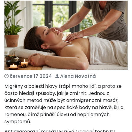
července 17 2024
Alena Novotná
Migrény a bolesti hlavy trápí mnoho lidí, a proto se
často hledají způsoby, jak je zmírnit. Jednou z
účinných metod může být antimigrenozní masáž,
která se zaměřuje na specifické body na hlavě, šíji a
ramenou, čímž přináší úlevu od nepříjemných
symptomů.
Antimigrenozní masáž využívá tradiční techniky