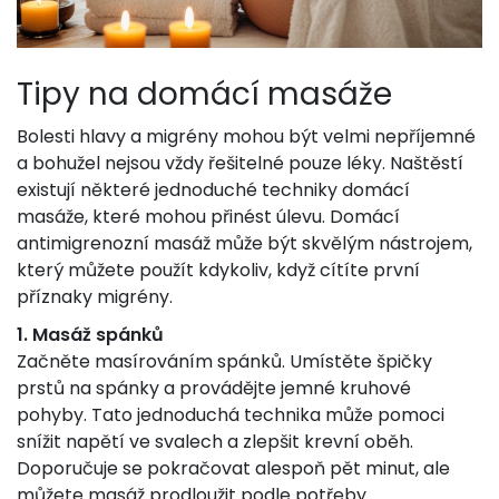
Tipy na domácí masáže
Bolesti hlavy a migrény mohou být velmi nepříjemné
a bohužel nejsou vždy řešitelné pouze léky. Naštěstí
existují některé jednoduché techniky domácí
masáže, které mohou přinést úlevu. Domácí
antimigrenozní masáž může být skvělým nástrojem,
který můžete použít kdykoliv, když cítíte první
příznaky migrény.
1. Masáž spánků
Začněte masírováním spánků. Umístěte špičky
prstů na spánky a provádějte jemné kruhové
pohyby. Tato jednoduchá technika může pomoci
snížit napětí ve svalech a zlepšit krevní oběh.
Doporučuje se pokračovat alespoň pět minut, ale
můžete masáž prodloužit podle potřeby.