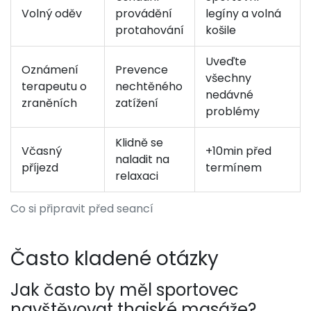
Volný oděv
provádění
legíny a volná
protahování
košile
Uveďte
Oznámení
Prevence
všechny
terapeutu o
nechtěného
nedávné
zraněních
zatížení
problémy
Klidně se
Včasný
+10min před
naladit na
příjezd
termínem
relaxaci
Co si připravit před seancí
Často kladené otázky
Jak často by měl sportovec
navštěvovat thajské masáže?