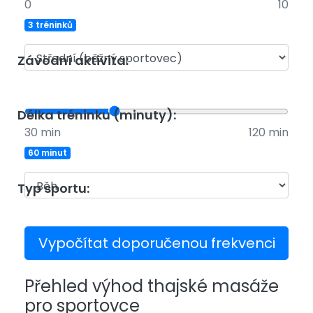
0
10
3 tréninků
Závodní aktivita:
Délka tréninku (minuty):
30 min
120 min
60 minut
Typ sportu:
Vypočítat doporučenou frekvenci
Přehled výhod thajské masáže
pro sportovce