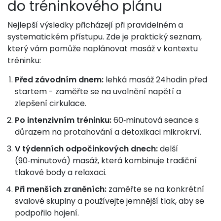
do tréninkového plánu
Nejlepší výsledky přicházejí při pravidelném a
systematickém přístupu. Zde je praktický seznam,
který vám pomůže naplánovat masáž v kontextu
tréninku:
Před závodním dnem:
lehká masáž 24hodin před
startem - zaměřte se na uvolnění napětí a
zlepšení cirkulace.
Po intenzivním tréninku:
60‑minutová seance s
důrazem na protahování a detoxikaci mikrokrví.
V týdenních odpočinkových dnech:
delší
(90‑minutová) masáž, která kombinuje tradiční
tlakové body a relaxaci.
Při menších zraněních:
zaměřte se na konkrétní
svalové skupiny a používejte jemnější tlak, aby se
podpořilo hojení.