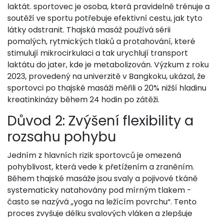
laktát.
sportovec
je osoba, která pravidelně trénuje a
soutěží ve sportu
potřebuje efektivní cestu, jak tyto
látky odstranit. Thajská masáž používá sérii
pomalých, rytmických tlaků a protahování, které
stimulují mikrocirkulaci a tak urychlují transport
laktátu do jater, kde je metabolizován. Výzkum z roku
2023, provedený na univerzitě v Bangkoku, ukázal, že
sportovci po thajské masáži měřili o 20% nižší hladinu
kreatinkinázy během 24 hodin po zátěži.
Důvod 2: Zvýšení flexibility a
rozsahu pohybu
Jedním z hlavních rizik sportovců je omezená
pohyblivost, která vede k přetížením a zraněním.
Během thajské masáže jsou svaly a pojivové tkáně
systematicky natahovány pod mírným tlakem -
často se nazývá „yoga na ležícím povrchu“. Tento
proces zvyšuje délku svalových vláken a zlepšuje