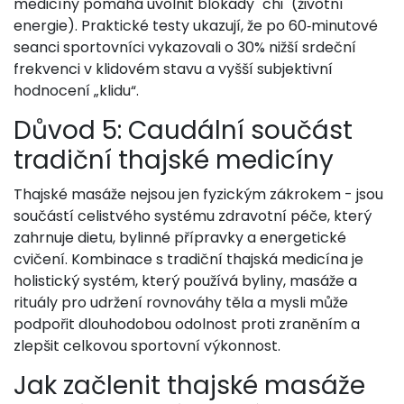
medicíny pomáhá uvolnit blokády "chi" (životní
energie). Praktické testy ukazují, že po 60‑minutové
seanci sportovníci vykazovali o 30% nižší srdeční
frekvenci v klidovém stavu a vyšší subjektivní
hodnocení „klidu“.
Důvod 5: Caudální součást
tradiční thajské medicíny
Thajské masáže nejsou jen fyzickým zákrokem - jsou
součástí celistvého systému zdravotní péče, který
zahrnuje dietu, bylinné přípravky a energetické
cvičení. Kombinace s
tradiční thajská medicína
je
holistický systém, který používá byliny, masáže a
rituály pro udržení rovnováhy těla a mysli
může
podpořit dlouhodobou odolnost proti zraněním a
zlepšit celkovou sportovní výkonnost.
Jak začlenit thajské masáže