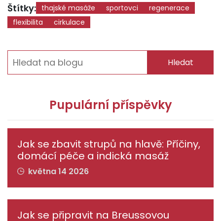
Štítky:
thajské masáže
sportovci
regenerace
flexibilita
cirkulace
Hledat
Pupulární příspěvky
Jak se zbavit strupů na hlavě: Příčiny,
domácí péče a indická masáž
května 14 2026
Jak se připravit na Breussovou