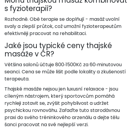
Mohu thajskou masáž kombinovat
s fyzioterapií?
Rozhodně. Obě terapie se doplňují - masáž uvolní
svaly a zlepší průtok, což umožní fyzioterapeutům
efektivněji pracovat na rehabilitaci.
Jaké jsou typické ceny thajské
masáže v ČR?
Většina salonů účtuje 800‑1500Kč za 60‑minutovou
seanci. Cena se může lišit podle lokality a zkušeností
terapeuta.
Thajské masáže nejsou jen luxusní relaxace - jsou
cíleným nástrojem, který sportovcům pomáhá
rychleji zotavit se, zvýšit pohyblivost a udržet
psychickou rovnováhu. Zařaďte tuto starodávnou
praxi do svého tréninkového arzenálu a dejte tělu
šanci pracovat na své nejlepší verzi.