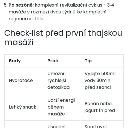
Po sezóně:
komplexní revitalizační cyklus - 3‑4
masáže v rozmezí dvou týdnů ke kompletní
regeneraci těla.
Check‑list před první thajskou
masáží
Body
Proč
Tip
Umožní
Vypijte 500ml
Hydratace
rychlejší
vody 30min
detoxikaci
před seancí
Udrží energii
Banán nebo
Lehký snack
během
jogurt 1h před
masáže
Usnadní
Sportovní