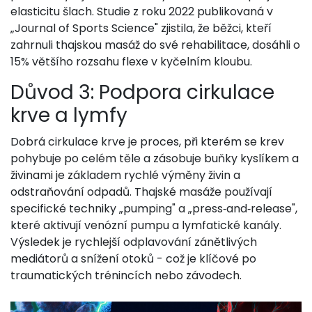
elasticitu šlach. Studie z roku 2022 publikovaná v
„Journal of Sports Science" zjistila, že běžci, kteří
zahrnuli thajskou masáž do své rehabilitace, dosáhli o
15% většího rozsahu flexe v kyčelním kloubu.
Důvod 3: Podpora cirkulace
krve a lymfy
Dobrá
cirkulace krve
je proces, při kterém se krev
pohybuje po celém těle a zásobuje buňky kyslíkem a
živinami
je základem rychlé výměny živin a
odstraňování odpadů. Thajské masáže používají
specifické techniky „pumping" a „press‑and‑release",
které aktivují venózní pumpu a lymfatické kanály.
Výsledek je rychlejší odplavování zánětlivých
mediátorů a snížení otoků - což je klíčové po
traumatických trénincích nebo závodech.