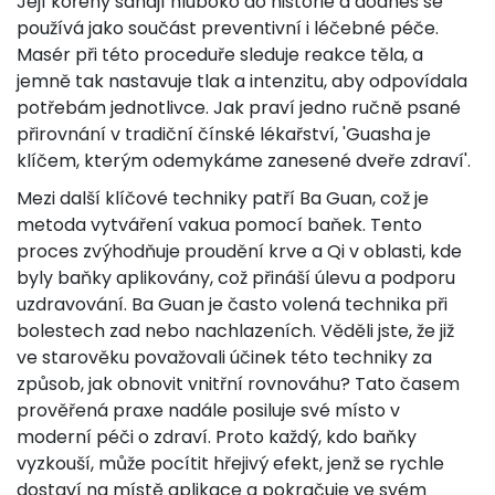
Její kořeny sahají hluboko do historie a dodnes se
používá jako součást preventivní i léčebné péče.
Masér při této proceduře sleduje reakce těla, a
jemně tak nastavuje tlak a intenzitu, aby odpovídala
potřebám jednotlivce. Jak praví jedno ručně psané
přirovnání v tradiční čínské lékařství, 'Guasha je
klíčem, kterým odemykáme zanesené dveře zdraví'.
Mezi další klíčové techniky patří Ba Guan, což je
metoda vytváření vakua pomocí baňek. Tento
proces zvýhodňuje proudění krve a Qi v oblasti, kde
byly baňky aplikovány, což přináší úlevu a podporu
uzdravování. Ba Guan je často volená technika při
bolestech zad nebo nachlazeních. Věděli jste, že již
ve starověku považovali účinek této techniky za
způsob, jak obnovit vnitřní rovnováhu? Tato časem
prověřená praxe nadále posiluje své místo v
moderní péči o zdraví. Proto každý, kdo baňky
vyzkouší, může pocítit hřejivý efekt, jenž se rychle
dostaví na místě aplikace a pokračuje ve svém