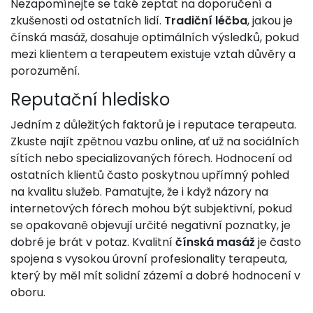
Nezapomínejte se také zeptat na doporučení a
zkušenosti od ostatních lidí.
Tradiční léčba
, jakou je
čínská masáž, dosahuje optimálních výsledků, pokud
mezi klientem a terapeutem existuje vztah důvěry a
porozumění.
Reputační hledisko
Jedním z důležitých faktorů je i reputace terapeuta.
Zkuste najít zpětnou vazbu online, ať už na sociálních
sítích nebo specializovaných fórech. Hodnocení od
ostatních klientů často poskytnou upřímný pohled
na kvalitu služeb. Pamatujte, že i když názory na
internetových fórech mohou být subjektivní, pokud
se opakovaně objevují určité negativní poznatky, je
dobré je brát v potaz. Kvalitní
čínská masáž
je často
spojena s vysokou úrovní profesionality terapeuta,
který by měl mít solidní zázemí a dobré hodnocení v
oboru.