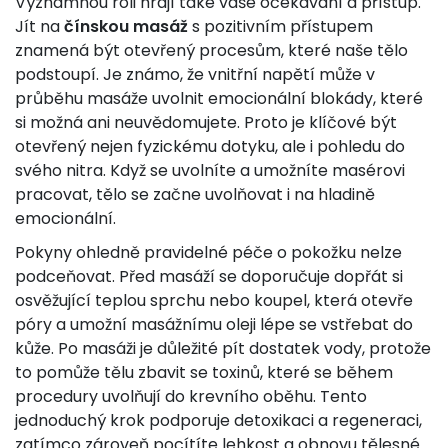
Významnou roli hrají také vaše očekávání a přístup.
Jít na
čínskou masáž
s pozitivním přístupem
znamená být otevřený procesům, které naše tělo
podstoupí. Je známo, že vnitřní napětí může v
průběhu masáže uvolnit emocionální blokády, které
si možná ani neuvědomujete. Proto je klíčové být
otevřený nejen fyzickému dotyku, ale i pohledu do
svého nitra. Když se uvolníte a umožníte masérovi
pracovat, tělo se začne uvolňovat i na hladině
emocionální.
Pokyny ohledně pravidelné péče o pokožku nelze
podceňovat. Před masáží se doporučuje dopřát si
osvěžující teplou sprchu nebo koupel, která otevře
póry a umožní masážnímu oleji lépe se vstřebat do
kůže. Po masáži je důležité pít dostatek vody, protože
to pomůže tělu zbavit se toxinů, které se během
procedury uvolňují do krevního oběhu. Tento
jednoduchý krok podporuje detoxikaci a regeneraci,
zatímco zároveň pocítíte lehkost a obnovu tělesné