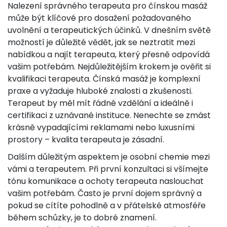
Nalezení správného terapeuta pro čínskou masáž
může být klíčové pro dosažení požadovaného
uvolnění a terapeutických účinků. V dnešním světě
možností je důležité vědět, jak se neztratit mezi
nabídkou a najít terapeuta, který přesně odpovídá
vašim potřebám. Nejdůležitějším krokem je ověřit si
kvalifikaci terapeuta. Čínská masáž je komplexní
praxe a vyžaduje hluboké znalosti a zkušenosti.
Terapeut by měl mít řádné vzdělání a ideálně i
certifikaci z uznávané instituce. Nenechte se zmást
krásně vypadajícími reklamami nebo luxusními
prostory – kvalita terapeuta je zásadní.
Dalším důležitým aspektem je osobní chemie mezi
vámi a terapeutem. Při první konzultaci si všímejte
tónu komunikace a ochoty terapeuta naslouchat
vašim potřebám. Často je první dojem správný a
pokud se cítíte pohodlně a v přátelské atmosféře
během schůzky, je to dobré znamení.