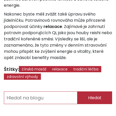
energie.
Nakonec byste měli zvážit také úpravu svého
jídelníčku. Potravinová rovnováha může přirozeně
podporovat účinky
relaxace
. Zajímavé je zahrnutí
potravin podporujících Qi, jako jsou houby reishi nebo
tradiční kořeněné směsi. Výsledky se liší, ale je
zaznamenáno, že tyto změny v denním stravování
mohou přispět ke zvýšení energie a vitality, které
opět znásobí benefity masáže.
Štítky:
čínská masáž
relaxace
tradiční léčba
zdravotní výhody
Hledat