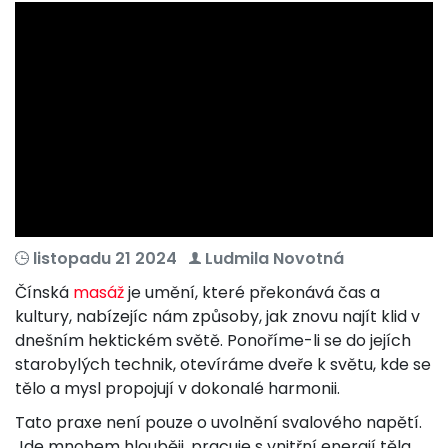
listopadu 21 2024
Ludmila Novotná
Čínská
masáž
je umění, které překonává čas a
kultury, nabízejíc nám způsoby, jak znovu najít klid v
dnešním hektickém světě. Ponoříme-li se do jejích
starobylých technik, otevíráme dveře k světu, kde se
tělo a mysl propojují v dokonalé harmonii.
Tato praxe není pouze o uvolnění svalového napětí.
Jde mnohem hlouběji, pracuje s vnitřní energií těla,