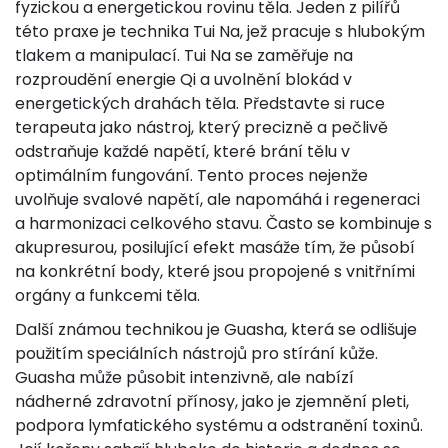
fyzickou a energetickou rovinu těla. Jeden z pilířů
této praxe je technika Tui Na, jež pracuje s hlubokým
tlakem a manipulací. Tui Na se zaměřuje na
rozproudění energie Qi a uvolnění blokád v
energetických drahách těla. Představte si ruce
terapeuta jako nástroj, který precizně a pečlivě
odstraňuje každé napětí, které brání tělu v
optimálním fungování. Tento proces nejenže
uvolňuje svalové napětí, ale napomáhá i regeneraci
a harmonizaci celkového stavu. Často se kombinuje s
akupresurou, posilující efekt masáže tím, že působí
na konkrétní body, které jsou propojené s vnitřními
orgány a funkcemi těla.
Další známou technikou je Guasha, která se odlišuje
použitím speciálních nástrojů pro stírání kůže.
Guasha může působit intenzivně, ale nabízí
nádherné zdravotní přínosy, jako je zjemnění pleti,
podpora lymfatického systému a odstranění toxinů.