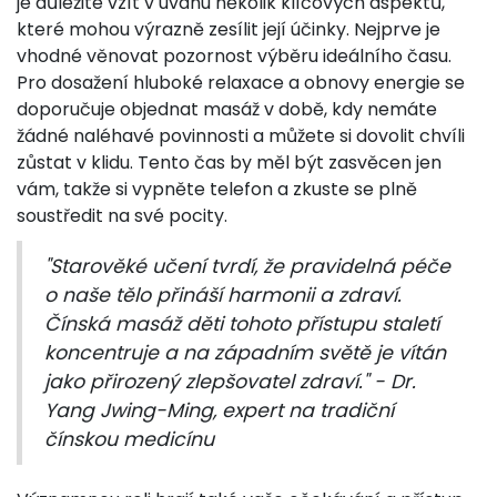
je důležité vzít v úvahu několik klíčových aspektů,
které mohou výrazně zesílit její účinky. Nejprve je
vhodné věnovat pozornost výběru ideálního času.
Pro dosažení hluboké relaxace a obnovy energie se
doporučuje objednat masáž v době, kdy nemáte
žádné naléhavé povinnosti a můžete si dovolit chvíli
zůstat v klidu. Tento čas by měl být zasvěcen jen
vám, takže si vypněte telefon a zkuste se plně
soustředit na své pocity.
"Starověké učení tvrdí, že pravidelná péče
o naše tělo přináší harmonii a zdraví.
Čínská masáž děti tohoto přístupu staletí
koncentruje a na západním světě je vítán
jako přirozený zlepšovatel zdraví." - Dr.
Yang Jwing-Ming, expert na tradiční
čínskou medicínu