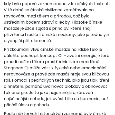
kdy byla poprvé zaznamenána v lékařských textech.
V té době se čínská civilizace zaměřovala na
rovnováhu mezi tělem a přírodou, což bylo
ústředním bodem zdraví a léčby. Filozofie čínské
masáže je úzce spjata s principy, které znají
přívrženci tradiční čínské medicíny, jako je teorie yin
a yang či pět elementů.
Při zkoumání vlivu čínské masáže na lidské tělo je
důležité pochopit koncept Qi – životní energie, která
proudí naším tělem prostřednictvím meridiánů.
Stagnace Qi může vést k fyzické nebo emocionální
nerovnováze a právě zde masáž hraje svou klíčovou
roli. Pomocí specifických technik, jako jsou tlak, tření
a hnětení, pomáhá uvolňovat blokády a obnovovat
tok energie. Je to jako nejjemnější a zároveň
nejúčinnější metoda, jak uvést tělo do harmonie, což
přináší úlevu a pohodu.
Podle některých historických záznamů byly čínské