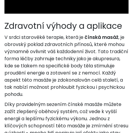
Zdravotní výhody a aplikace
V srdci starověké terapie, která je
čínská masáž
, je
obrovský poklad zdravotních přínosů, které mohou
významně ovlivnit váš každodenní život. Tato tradiční
forma léčby zahrnuje techniky jako je akupresura,
kde se tlakem na specifické body těla stimuluje
proudění energie a zotavení se z nemocí. Každý
aspekt této masáže je zdokonalován celá staletí, a
tak nabízí možnost prohloubit fyzickou i psychickou
pohodu.
Díky pravidelným sezením čínské masáže můžete
zažít zlepšený oběhový systém, což vede k vyšší
energii a lepšímu fyzickému výkonu. Jednou z
klíčových schopností této masáže je zmírnění stresu
a úzkosti - mnoho lidí popisuje její efekty jako stav