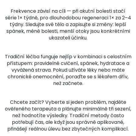
Frekvence závisí na cíli — při akutní bolesti stačí
série 1× týdně, pro dlouhodobou regeneraci 1× za 2–4
týdny. Sledujte své tělo a zapisujte si změny: lepší
spánek, méně bolesti, menší otoky jsou konkrétními
ukazateli účinku.
Tradiční léčba funguje nejlíp v kombinaci s celostním
přístupem: pravidelné cvičení, spánek, hydratace a
vyvážená strava. Pokud užíváte léky nebo máte
chronické onemocnění, poraďte se s lékařem dřív,
než začnete.
Chcete začít? Vyberte si jeden problém, najděte
ověřeného terapeuta a plánujte minimálně tři sezení,
než hodnotíte výsledky. Tradiční metody často
potřebují čas, ale když jsou správně aplikované,
přinášejí reálnou úlevu bez zbytečných komplikací.