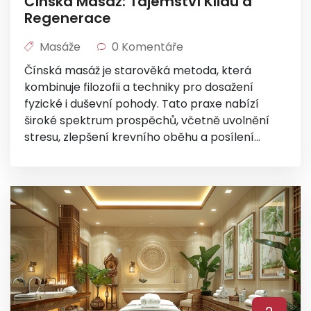
Čínská Masáž: Tajemství Klidu a
Regenerace
Masáže
0 Komentáře
Čínská masáž je starověká metoda, která
kombinuje filozofii a techniky pro dosažení
fyzické i duševní pohody. Tato praxe nabízí
široké spektrum prospěchů, včetně uvolnění
stresu, zlepšení krevního oběhu a posílení
imunitního systému. V dnešní uspěchané době
se stává cenným nástrojem pro obnovení
rovnováhy těla a mysli. Objevte, jak může tato
efektivní metoda pomoci v běžném životě.