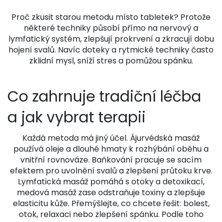
Proč zkusit starou metodu místo tabletek? Protože
některé techniky působí přímo na nervový a
lymfatický systém, zlepšují prokrvení a zkracují dobu
hojení svalů. Navíc doteky a rytmické techniky často
zklidní mysl, sníží stres a pomůžou spánku.
Co zahrnuje tradiční léčba
a jak vybrat terapii
Každá metoda má jiný účel. Ájurvédská masáž
používá oleje a dlouhé hmaty k rozhýbání oběhu a
vnitřní rovnováze. Baňkování pracuje se sacím
efektem pro uvolnění svalů a zlepšení průtoku krve.
Lymfatická masáž pomáhá s otoky a detoxikací,
medová masáž zase odstraňuje toxiny a zlepšuje
elasticitu kůže. Přemýšlejte, co chcete řešit: bolest,
otok, relaxaci nebo zlepšení spánku. Podle toho