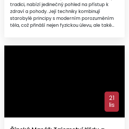
tradici, nabízí jedinečný pohled na přístup k
zdraví a pohody. Její techniky kombinují
starobylé principy s moderním porozuměním
těla, což přináší nejen fyzickou úlevu, ale také
duševní harmonii. Při správném používání může
tato forma masáže působit jako zdravotní
prevence a léčba řady potíží. Objevte, jak
mohou drobné úpravy v našem zdravotním
režimu přinést významné změny.
21
lis