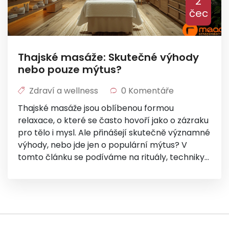
2
čec
Thajské masáže: Skutečné výhody
nebo pouze mýtus?
Zdraví a wellness
0 Komentáře
Thajské masáže jsou oblíbenou formou
relaxace, o které se často hovoří jako o zázraku
pro tělo i mysl. Ale přinášejí skutečně významné
výhody, nebo jde jen o populární mýtus? V
tomto článku se podíváme na rituály, techniky
a vědecké důkazy, které podporují tvrzení o
přínosech thajských masáží. Dozvíte se také,
jak si správně vybrat kvalitního maséra a co od
masáže očekávat.