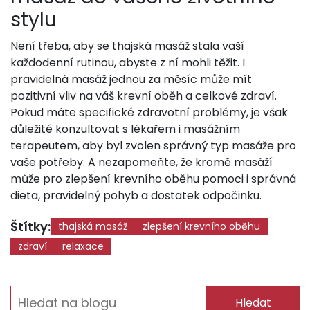
stylu
Není třeba, aby se thajská masáž stala vaší
každodenní rutinou, abyste z ní mohli těžit. I
pravidelná masáž jednou za měsíc může mít
pozitivní vliv na váš krevní oběh a celkové zdraví.
Pokud máte specifické zdravotní problémy, je však
důležité konzultovat s lékařem i masážním
terapeutem, aby byl zvolen správný typ masáže pro
vaše potřeby. A nezapomeňte, že kromě masáží
může pro zlepšení krevního oběhu pomoci i správná
dieta, pravidelný pohyb a dostatek odpočinku.
Štítky:
thajská masáž
zlepšení krevního oběhu
zdraví
relaxace
Hledat