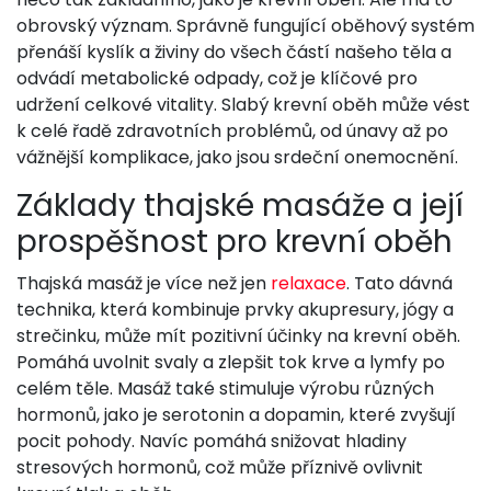
obrovský význam. Správně fungující oběhový systém
přenáší kyslík a živiny do všech částí našeho těla a
odvádí metabolické odpady, což je klíčové pro
udržení celkové vitality. Slabý krevní oběh může vést
k celé řadě zdravotních problémů, od únavy až po
vážnější komplikace, jako jsou srdeční onemocnění.
Základy thajské masáže a její
prospěšnost pro krevní oběh
Thajská masáž je více než jen
relaxace
. Tato dávná
technika, která kombinuje prvky akupresury, jógy a
strečinku, může mít pozitivní účinky na krevní oběh.
Pomáhá uvolnit svaly a zlepšit tok krve a lymfy po
celém těle. Masáž také stimuluje výrobu různých
hormonů, jako je serotonin a dopamin, které zvyšují
pocit pohody. Navíc pomáhá snižovat hladiny
stresových hormonů, což může příznivě ovlivnit