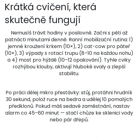
Krátká cvičení, která
skutečně fungují
Nemusíš trávit hodiny v posilovně. Začni s pěti až
patnácti minutami denně. Ranní mobilizační rutina: 1)
jemné kroužení krkem (10×), 2) cat-cow pro páteř
(10×), 3) výpady s rotací trupu (8–10 na každou nohu)
a 4) most pro hýždě (10–12 opakování). Tyhle cviky
rozhýbou klouby, aktivují hluboké svaly a zlepší
stabilitu.
Po práci dělej mikro přestávky: stůj, protáhni hrudník
30 sekund, polož ruce na bedra a udělej 10 pomalých
předklonů. Pokud máš sedavé zaměstnání, nastav
alarm co 45–60 minut — stačí chůze ke sklenici vody
nebo pár dřepů.