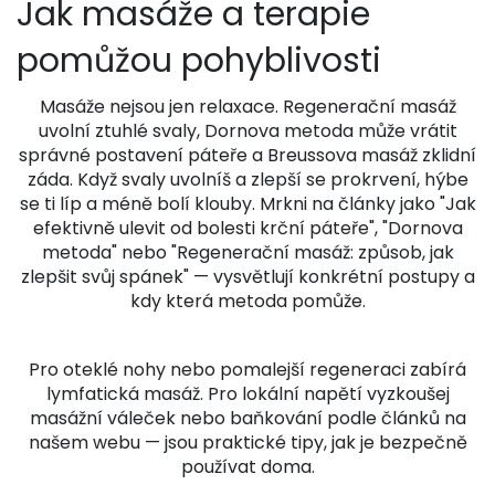
Jak masáže a terapie
pomůžou pohyblivosti
Masáže nejsou jen relaxace. Regenerační masáž
uvolní ztuhlé svaly, Dornova metoda může vrátit
správné postavení páteře a Breussova masáž zklidní
záda. Když svaly uvolníš a zlepší se prokrvení, hýbe
se ti líp a méně bolí klouby. Mrkni na články jako "Jak
efektivně ulevit od bolesti krční páteře", "Dornova
metoda" nebo "Regenerační masáž: způsob, jak
zlepšit svůj spánek" — vysvětlují konkrétní postupy a
kdy která metoda pomůže.
Pro oteklé nohy nebo pomalejší regeneraci zabírá
lymfatická masáž. Pro lokální napětí vyzkoušej
masážní váleček nebo baňkování podle článků na
našem webu — jsou praktické tipy, jak je bezpečně
používat doma.