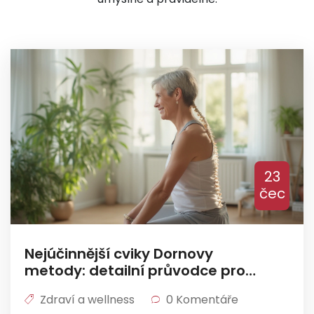
23
čec
Nejúčinnější cviky Dornovy
metody: detailní průvodce pro
správné držení těla
Zdraví a wellness
0 Komentáře