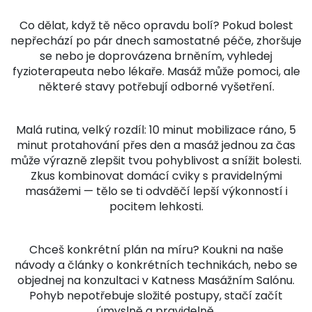
Co dělat, když tě něco opravdu bolí? Pokud bolest
nepřechází po pár dnech samostatné péče, zhoršuje
se nebo je doprovázena brněním, vyhledej
fyzioterapeuta nebo lékaře. Masáž může pomoci, ale
některé stavy potřebují odborné vyšetření.
Malá rutina, velký rozdíl: 10 minut mobilizace ráno, 5
minut protahování přes den a masáž jednou za čas
může výrazně zlepšit tvou pohyblivost a snížit bolesti.
Zkus kombinovat domácí cviky s pravidelnými
masážemi — tělo se ti odvděčí lepší výkonností i
pocitem lehkosti.
Chceš konkrétní plán na míru? Koukni na naše
návody a články o konkrétních technikách, nebo se
objednej na konzultaci v Katness Masážním Salónu.
Pohyb nepotřebuje složité postupy, stačí začít
úmyslně a pravidelně.