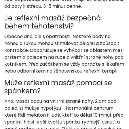
od paty k středu, 3-5 minut denně.
Je reflexní masáž bezpečná
během těhotenství?
Obecně ano, ale s opatrností. Některé body na
nohou a rukou mohou stimulovat dělohu a způsobit
kontrakce. Doporučuje se vyhýbat se oblastem mezi
prstem a palecem na ruce a vnitřní straně nohy pod
kotníkem. Před začátkem se vždy poraďte s lékařem
nebo odborníkem na těhotenskou reflexní terapii.
Může reflexní masáž pomoci se
spánkem?
Ano. Masáž bodu na vnitřní straně nohy, 2 cm pod
palec, stimuluje hypofýzu - hormonální centrum,
které řídí melatonin. Lidé, kteří to dělají 10 minut před
spaním, hlásí lepší kvalitu spánku, rychlejší usnutí a
méně probouzení v noci. Efekt se projeví obvykle po