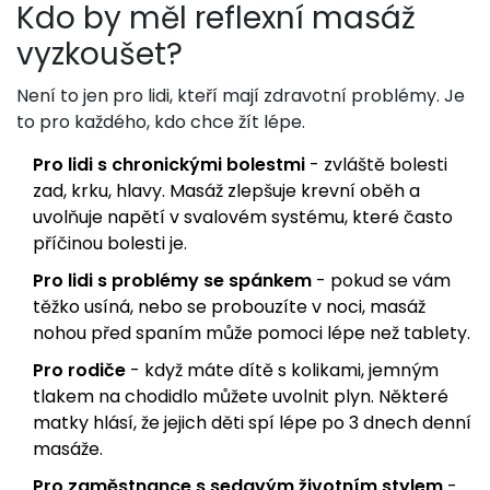
Kdo by měl reflexní masáž
vyzkoušet?
Není to jen pro lidi, kteří mají zdravotní problémy. Je
to pro každého, kdo chce žít lépe.
Pro lidi s chronickými bolestmi
- zvláště bolesti
zad, krku, hlavy. Masáž zlepšuje krevní oběh a
uvolňuje napětí v svalovém systému, které často
příčinou bolesti je.
Pro lidi s problémy se spánkem
- pokud se vám
těžko usíná, nebo se probouzíte v noci, masáž
nohou před spaním může pomoci lépe než tablety.
Pro rodiče
- když máte dítě s kolikami, jemným
tlakem na chodidlo můžete uvolnit plyn. Některé
matky hlásí, že jejich děti spí lépe po 3 dnech denní
masáže.
Pro zaměstnance s sedavým životním stylem
-