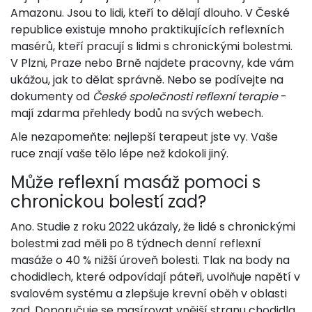
Amazonu. Jsou to lidi, kteří to dělají dlouho. V České
republice existuje mnoho praktikujících reflexních
masérů, kteří pracují s lidmi s chronickými bolestmi.
V Plzni, Praze nebo Brně najdete pracovny, kde vám
ukážou, jak to dělat správně. Nebo se podívejte na
dokumenty od
České společnosti reflexní terapie
-
mají zdarma přehledy bodů na svých webech.
Ale nezapomeňte: nejlepší terapeut jste vy. Vaše
ruce znají vaše tělo lépe než kdokoli jiný.
Může reflexní masáž pomoci s
chronickou bolestí zad?
Ano. Studie z roku 2022 ukázaly, že lidé s chronickými
bolestmi zad měli po 8 týdnech denní reflexní
masáže o 40 % nižší úroveň bolesti. Tlak na body na
chodidlech, které odpovídají páteři, uvolňuje napětí v
svalovém systému a zlepšuje krevní oběh v oblasti
zad. Doporučuje se masírovat vnější stranu chodidla,