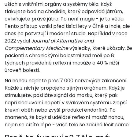
uších s vnitřními orgány a systémy těla. Když
tlakujete bod na chodidle, který odpovídá játrům,
ovlivňujete právě játra. To není magie - je to věda.
Tento přístup vznikl před tisíci lety v Číně a Indie, ale
dnes ho potvrzují i moderní studie. Například v roce
2022 vydal
Journal of Alternative and
Complementary Medicine
výsledky, které ukázaly, že
pacienti s chronickými bolestmi zad měli po 8
týdnech pravidelné reflexní masáže o 40 % nižší
úroveň bolesti.
Na nohou najdete přes 7 000 nervových zakončení.
Každé z nich je propojeno s jiným orgánem. Když je
stimulujete, posíláte signál do mozku, který pak
například uvolní napětí v svalovém systému, zlepší
krevní oběh nebo zvýší produkci endorfinů. To
znamená, že když si uděláte reflexní masáž nohou,
nejen se cítíte lépe - vaše tělo se začíná léčit samo.