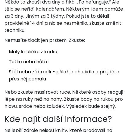
Někdo to zkouší dva dny a říká: „To nefunguje.“ Ale
tělo se neřídí kalendářem. Některým lidem pomůže
za 3 dny. Jiným za 3 týdny. Pokud jste to dělali
pravidelně 14 dní a nic se nezměnilo, zkuste změnit
techniku.
Nemusíte tlačit jen prstem. Zkuste:
Malý kouličku z korku
Tužku nebo hůlku
Stůl nebo zábradlí - přiložte chodidlo a přejděte
přes něj pomalu
Nebo zkuste masírovat ruce. Některé osoby reagují
lépe na ruky než na nohy. Zkuste body na rukou pro
hlavu, srdce nebo žaludek. Výsledek bude stejný.
Kde najít další informace?
Nejlepší zdroje nejsou knihy, které prodávají na