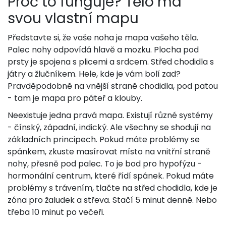
Proč to funguje? Tělo má
svou vlastní mapu
Představte si, že vaše noha je mapa vašeho těla.
Palec nohy odpovídá hlavě a mozku. Plocha pod
prsty je spojena s plicemi a srdcem. Střed chodidla s
játry a žlučníkem. Hele, kde je vám bolí zad?
Pravděpodobně na vnější straně chodidla, pod patou
- tam je mapa pro páteř a klouby.
Neexistuje jedna pravá mapa. Existují různé systémy
- čínský, západní, indický. Ale všechny se shodují na
základních principech. Pokud máte problémy se
spánkem, zkuste masírovat místo na vnitřní straně
nohy, přesně pod palec. To je bod pro hypofýzu -
hormonální centrum, které řídí spánek. Pokud máte
problémy s trávením, tlačte na střed chodidla, kde je
zóna pro žaludek a střeva. Stačí 5 minut denně. Nebo
třeba 10 minut po večeři.