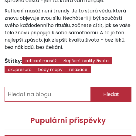
správná cesta - jen ta, která vám funguje.
Reflexní masáž není trendy. Je to stará věda, která
znovu objevuje svou sílu. Necháte-li ji být součástí
svého každodenního rituálu, začnete cítit, jak se vaše
tělo znovu připojuje k sobě samotnému. A to je ten
nejlepší způsob, jak zlepšit kvalitu života - bez léků,
bez nákladů, bez čekání.
Štítky:
reflexní masáž
zlepšení kvality života
akupresura
body mapy
relaxace
Hledat
Pupulární příspěvky