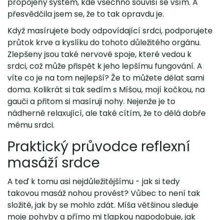
propojený systém, kde všechno souvisí se vším. A
přesvědčila jsem se, že to tak opravdu je.
Když masírujete body odpovídající srdci, podporujete
průtok krve a kyslíku do tohoto důležitého orgánu.
Zlepšeny jsou také nervové spoje, které vedou k
srdci, což může přispět k jeho lepšímu fungování. A
víte co je na tom nejlepší? Že to můžete dělat sami
doma. Kolikrát si tak sedím s Míšou, mojí kočkou, na
gauči a přitom si masíruji nohy. Nejenže je to
nádherně relaxující, ale také cítím, že to dělá dobře
mému srdci.
Praktický průvodce reflexní
masáží srdce
A teď k tomu asi nejdůležitějšímu - jak si tedy
takovou masáž nohou provést? Vůbec to není tak
složité, jak by se mohlo zdát. Míša většinou sleduje
moje pohyby a přímo mi tlapkou napodobuje, jak