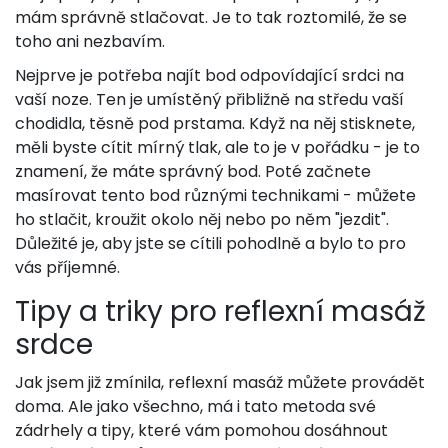
mám správně stlačovat. Je to tak roztomilé, že se
toho ani nezbavím.
Nejprve je potřeba najít bod odpovídající srdci na
vaší noze. Ten je umístěný přibližně na středu vaší
chodidla, těsně pod prstama. Když na něj stisknete,
měli byste cítit mírný tlak, ale to je v pořádku - je to
znamení, že máte správný bod. Poté začnete
masírovat tento bod různými technikami - můžete
ho stlačit, kroužit okolo něj nebo po něm "jezdit".
Důležité je, aby jste se cítili pohodlně a bylo to pro
vás příjemné.
Tipy a triky pro reflexní masáž
srdce
Jak jsem již zmínila, reflexní masáž můžete provádět
doma. Ale jako všechno, má i tato metoda své
zádrhely a tipy, které vám pomohou dosáhnout