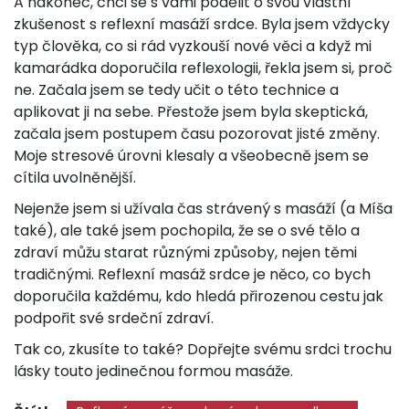
A nakonec, chci se s vámi podělit o svou vlastní
zkušenost s reflexní masáží srdce. Byla jsem vždycky
typ člověka, co si rád vyzkouší nové věci a když mi
kamarádka doporučila reflexologii, řekla jsem si, proč
ne. Začala jsem se tedy učit o této technice a
aplikovat ji na sebe. Přestože jsem byla skeptická,
začala jsem postupem času pozorovat jisté změny.
Moje stresové úrovni klesaly a všeobecně jsem se
cítila uvolněnější.
Nejenže jsem si užívala čas strávený s masáží (a Míša
také), ale také jsem pochopila, že se o své tělo a
zdraví můžu starat různými způsoby, nejen těmi
tradičnými. Reflexní masáž srdce je něco, co bych
doporučila každému, kdo hledá přirozenou cestu jak
podpořit své srdeční zdraví.
Tak co, zkusíte to také? Dopřejte svému srdci trochu
lásky touto jedinečnou formou masáže.