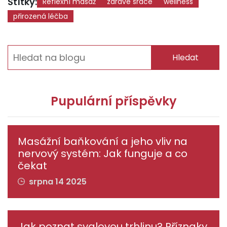
Štítky:
Reflexní masáž
zdravé srdce
wellness
přirozená léčba
Hledat
Pupulární příspěvky
Masážní baňkování a jeho vliv na
nervový systém: Jak funguje a co
čekat
srpna 14 2025
Jak poznat svalovou trhlinu? Příznaky,