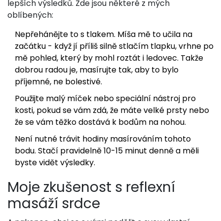
lepších výsledků. Zde jsou některé z mých
oblíbených:
Nepřehánějte to s tlakem. Míša mě to učila na
začátku - když jí příliš silně stlačím tlapku, vrhne po
mě pohled, který by mohl roztát i ledovec. Takže
dobrou radou je, masírujte tak, aby to bylo
příjemné, ne bolestivé.
Použijte malý míček nebo speciální nástroj pro
kosti, pokud se vám zdá, že máte velké prsty nebo
že se vám těžko dostává k bodům na nohou.
Není nutné trávit hodiny masírováním tohoto
bodu. Stačí pravidelně 10-15 minut denně a měli
byste vidět výsledky.
Moje zkušenost s reflexní
masáží srdce