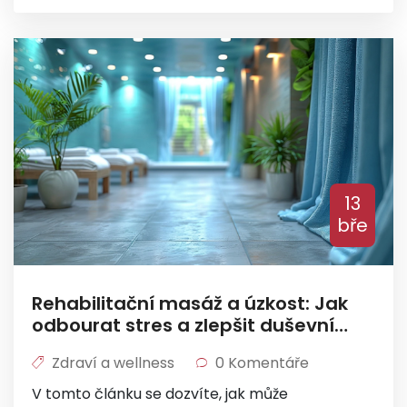
zdraví. Nabídneme vám také praktické tipy na
to, jak si vybrat správnou masáž pro vaše
potřeby.
13
bře
Rehabilitační masáž a úzkost: Jak
odbourat stres a zlepšit duševní
zdraví
Zdraví a wellness
0 Komentáře
V tomto článku se dozvíte, jak může