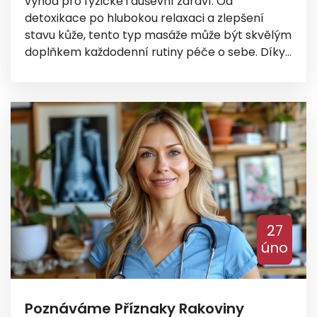
výhod pro fyzické i duševní zdraví. Od
detoxikace po hlubokou relaxaci a zlepšení
stavu kůže, tento typ masáže může být skvělým
doplňkem každodenní rutiny péče o sebe. Díky
svým antimikrobiálním a hydratačním
vlastnostem je med ideální přírodní složkou pro
regeneraci těla a ducha. V následujícím článku
prozkoumáme, jak mohou být tyto výhody
vyžívány a jak začleňovat medovou masáž do
svého života pro maximální prospěch.
27
úno
Poznáváme Příznaky Rakoviny