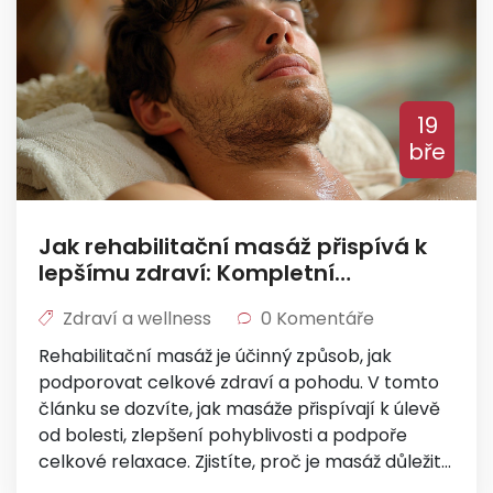
19
bře
Jak rehabilitační masáž přispívá k
lepšímu zdraví: Kompletní
průvodce
Zdraví a wellness
0 Komentáře
Rehabilitační masáž je účinný způsob, jak
podporovat celkové zdraví a pohodu. V tomto
článku se dozvíte, jak masáže přispívají k úlevě
od bolesti, zlepšení pohyblivosti a podpoře
celkové relaxace. Zjistíte, proč je masáž důležitá
pro regeneraci těla a jak může posílit vaše