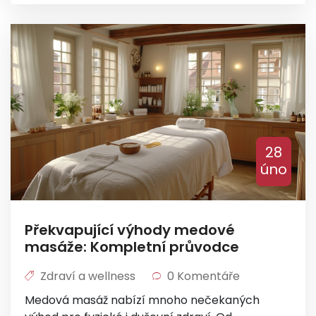
vedlejší účinky a poskytneme tipy, jak si vybrat
správného terapeuta. Čtenáři se dozví, jak
masáže ovlivňují naše tělo a mysl a jak mohou
zlepšit naše celkové zdraví a pohodu.
28
úno
Překvapující výhody medové
masáže: Kompletní průvodce
Zdraví a wellness
0 Komentáře
Medová masáž nabízí mnoho nečekaných