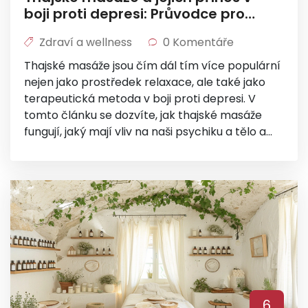
boji proti depresi: Průvodce pro
začátečníky
Zdraví a wellness
0 Komentáře
Thajské masáže jsou čím dál tím více populární
nejen jako prostředek relaxace, ale také jako
terapeutická metoda v boji proti depresi. V
tomto článku se dozvíte, jak thajské masáže
fungují, jaký mají vliv na naši psychiku a tělo a
proč by mohly být účinným doplňkem k
tradičním metodám léčby depresie.
Představíme vám, co přesně thajská masáž
zahrnuje, jaké jsou její hlavní prínosy a jak ji
můžete bezpečně využít ve svůj prospěch.
6