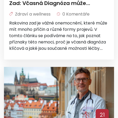
Zad: Včasná Diagnóza může
Zachránit Život
Zdraví a wellness
0 Komentáře
Rakovina zad je vážné onemocnění, které může
mít mnoho příčin a různé formy projevů. V
tomto článku se podíváme na to, jak poznat
příznaky této nemoci, proč je včasná diagnóza
klíčová a jaké jsou současné možnosti léčby.
Porozumění těmto základním aspektům může
výrazně přispět k prevenci a účinnému boji proti
rakovině zad.
21