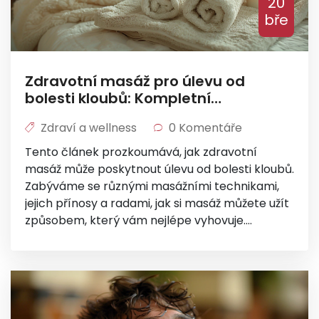
20
bře
Zdravotní masáž pro úlevu od
bolesti kloubů: Kompletní
průvodce
Zdraví a wellness
0 Komentáře
Tento článek prozkoumává, jak zdravotní
masáž může poskytnout úlevu od bolesti kloubů.
Zabýváme se různými masážními technikami,
jejich přínosy a radami, jak si masáž můžete užít
způsobem, který vám nejlépe vyhovuje.
Nechybí ani praktické tipy pro začlenění
masáží do vašeho života, aby byly co
nejefektivnější v boji proti nepříjemným
bolestem kloubů.