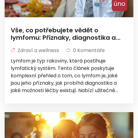
úno
Vše, co potřebujete vědět o
lymfomu: Příznaky, diagnostika a
léčba
Zdraví a wellness
0 Komentáře
Lymfom je typ rakoviny, která postihuje
lymfatický systém. Tento článek poskytuje
komplexní přehled o tom, co lymfom je, jaké
jsou jeho příznaky, jak probíhá diagnostika a
jaké možnosti léčby existují. Nabízí užitečné
informace pro ty, kdo chtějí porozumět tomuto
onemocnění, včetně tipů, jak zacházet s
diagnózou a jak podporovat zdravý lymfatický
systém.