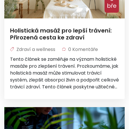
bře
Holistická masáž pro lepší trávení:
Přirozená cesta ke zdraví
Zdraví a wellness
0 Komentáře
Tento článek se zaměřuje na význam holistické
masáže pro zlepšení trávení. Prozkoumáme, jak
holistická masáž může stimulovat trávicí
systém, zlepšit absorpci živin a podpořit celkové
trávicí zdraví. Tento článek poskytne užitečné
tipy, jak integrovat holistickou masáž do vaší
rutiny pro podporu trávení a zdraví obecně.