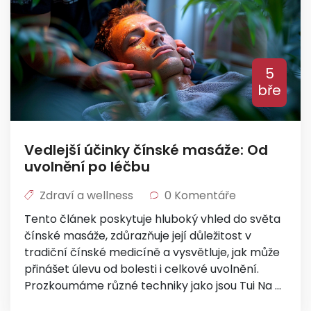
5
bře
Vedlejší účinky čínské masáže: Od
uvolnění po léčbu
Zdraví a wellness
0 Komentáře
Tento článek poskytuje hluboký vhled do světa
čínské masáže, zdůrazňuje její důležitost v
tradiční čínské medicíně a vysvětluje, jak může
přinášet úlevu od bolesti i celkové uvolnění.
Prozkoumáme různé techniky jako jsou Tui Na a
akupresura, prozkoumáme její potenciální