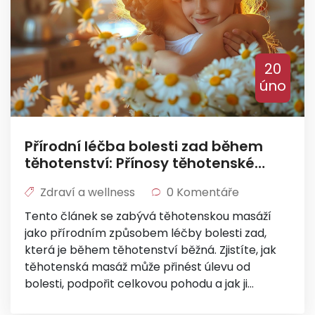
20
úno
Přírodní léčba bolesti zad během
těhotenství: Přínosy těhotenské
masáže
Zdraví a wellness
0 Komentáře
Tento článek se zabývá těhotenskou masáží
jako přírodním způsobem léčby bolesti zad,
která je během těhotenství běžná. Zjistíte, jak
těhotenská masáž může přinést úlevu od
bolesti, podpořit celkovou pohodu a jak ji
bezpečně zařadit do vaší rutiny. Dále se dozvíte