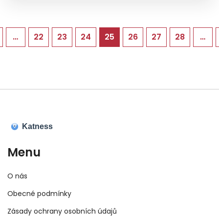
o různých technikách masáže a tipy pro jejich
aplikaci, včetně představení vhodných olejů a
jak předejít běžným chybám při masáži.
…
22
23
24
25
26
27
28
…
Menu
O nás
Obecné podmínky
Zásady ochrany osobních údajů