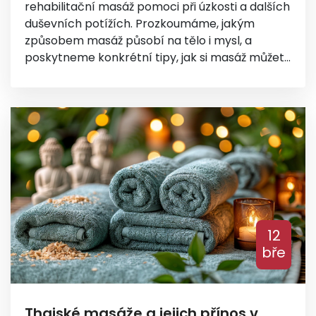
rehabilitační masáž pomoci při úzkosti a dalších
duševních potížích. Prozkoumáme, jakým
způsobem masáž působí na tělo i mysl, a
poskytneme konkrétní tipy, jak si masáž můžete
zařadit do svého životního stylu pro zlepšení
duševního zdraví. Ponoříme se do světa masáží,
abychom objevili, jak jednoduché techniky
mohou mít významný vliv na snížení úzkosti a
celkového stresu.
12
bře
Thajské masáže a jejich přínos v