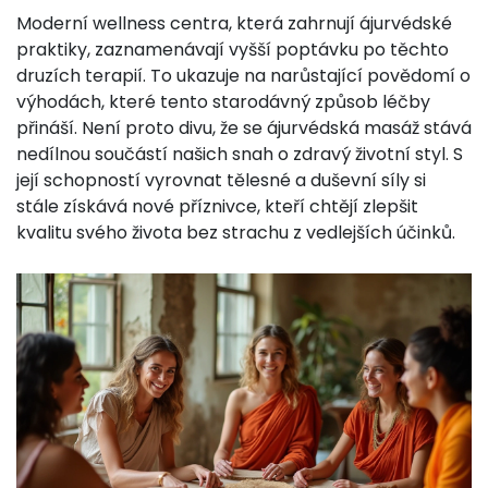
Moderní wellness centra, která zahrnují ájurvédské
praktiky, zaznamenávají vyšší poptávku po těchto
druzích terapií. To ukazuje na narůstající povědomí o
výhodách, které tento starodávný způsob léčby
přináší. Není proto divu, že se ájurvédská masáž stává
nedílnou součástí našich snah o zdravý životní styl. S
její schopností vyrovnat tělesné a duševní síly si
stále získává nové příznivce, kteří chtějí zlepšit
kvalitu svého života bez strachu z vedlejších účinků.