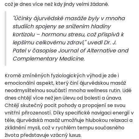
což je dnes více než kdy jindy velmi žádané.
"Účinky ájurvédské masáže byly v mnoha
studiích spojeny se snížením hladiny
kortizolu – hormonu stresu, což přispívá k
lepšímu celkovému zdraví," uvedl Dr. J.
Patel v časopise Journal of Alternative and
Complementary Medicine.
Kromě zmíněných fyziologických výhod je zde i
emocionální aspekt, který činí ájurvédskou masáž
neodmyslitelnou součástí mnoha wellness rutin. Lidé
dnes chtějí více než jen úlevu od bolesti a únava.
Chtějí skutečný pocit pohody a propojení se svou
vnitřní přirozeností. Díky specifické navigaci energií v
těle, ájurvédská masáž umožňuje hlubokou relaxaci a
zklidnění mysli, což v rychlém tempu současného
života představuje vzácný luxus.