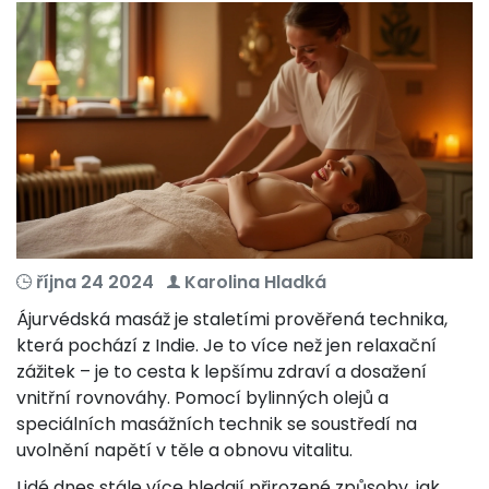
října 24 2024
Karolina Hladká
Ájurvédská masáž je staletími prověřená technika,
která pochází z Indie. Je to více než jen relaxační
zážitek – je to cesta k lepšímu zdraví a dosažení
vnitřní rovnováhy. Pomocí bylinných olejů a
speciálních masážních technik se soustředí na
uvolnění napětí v těle a obnovu vitalitu.
Lidé dnes stále více hledají přirozené způsoby, jak