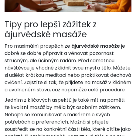
Tipy pro lepší zážitek z
ájurvédské masáže
Pro maximální prospěch ze
ájurvédské masáže
je
dobré se dobře připravit a věnovat pozornost
stručným, ale účinným radám. Před samotnou
návštěvou je vhodné zklidnit svou mysl a tělo. Můžete
si udělat krátkou meditaci nebo praktikovat dechová
cvičení. Zajistíte si tak, že přijdete na masáž v klidném
a uvolněném stavu, což napomůže celé proceduře.
Jedním z klíčových aspektů je také mít na paměti,
že kvalitní masáž by měla být osobním zážitkem.
Nebojte se komunikovat s masérem o svých
potřebách a preferencích. Možná si přejete
soustředit se na konkrétní části těla, které cítíte jako