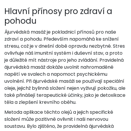
Hlavní přínosy pro zdraví a
pohodu
Ájurvédská masáž je pokladnicí přínosů pro naše
zdraví a pohodu. Především napomáhá ke snížení
stresu, což je v dnešní době opravdu nezbytné. Stres
ovlivňuje náš imunitní systém i duševní stav, a proto
je důležité mít nástroje pro jeho zvládání. Pravidelná
ájurvédská masáž dokáže uvolnit nahromaděné
napětí ve svalech a napomoct psychickému
uvolnění. Při ájurvédské masáži se používají speciální
oleje, jejichž bylinná složení nejen vyživují pokožku, ale
také přinášejí terapeutické účinky, jako je detoxikace
těla a zlepšení krevního oběhu.
Metoda aplikace těchto olejů a jejich specifické
složení může pozitivně ovlivnit i naši nervovou
soustavu. Bylo zjištěno, že pravidelná ájurvédská