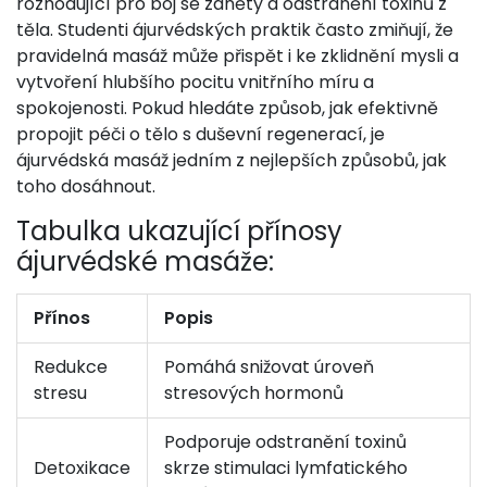
rozhodující pro boj se záněty a odstranění toxinů z
těla. Studenti ájurvédských praktik často zmiňují, že
pravidelná masáž může přispět i ke zklidnění mysli a
vytvoření hlubšího pocitu vnitřního míru a
spokojenosti. Pokud hledáte způsob, jak efektivně
propojit péči o tělo s duševní regenerací, je
ájurvédská masáž jedním z nejlepších způsobů, jak
toho dosáhnout.
Tabulka ukazující přínosy
ájurvédské masáže:
Přínos
Popis
Redukce
Pomáhá snižovat úroveň
stresu
stresových hormonů
Podporuje odstranění toxinů
Detoxikace
skrze stimulaci lymfatického