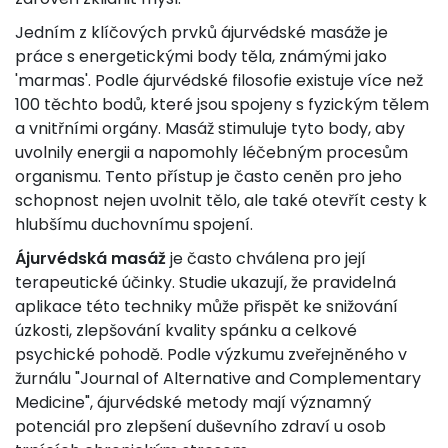
Jedním z klíčových prvků ájurvédské masáže je
práce s energetickými body těla, známými jako
'marmas'. Podle ájurvédské filosofie existuje více než
100 těchto bodů, které jsou spojeny s fyzickým tělem
a vnitřními orgány. Masáž stimuluje tyto body, aby
uvolnily energii a napomohly léčebným procesům
organismu. Tento přístup je často ceněn pro jeho
schopnost nejen uvolnit tělo, ale také otevřít cesty k
hlubšímu duchovnímu spojení.
Ájurvédská masáž
je často chválena pro její
terapeutické účinky. Studie ukazují, že pravidelná
aplikace této techniky může přispět ke snižování
úzkosti, zlepšování kvality spánku a celkové
psychické pohodě. Podle výzkumu zveřejněného v
žurnálu "Journal of Alternative and Complementary
Medicine", ájurvédské metody mají významný
potenciál pro zlepšení duševního zdraví u osob