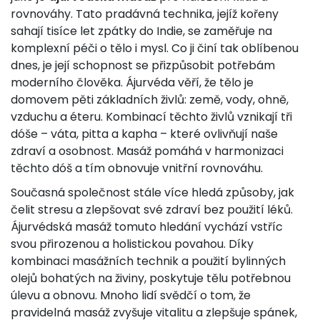
rovnováhy. Tato pradávná technika, jejíž kořeny
sahají tisíce let zpátky do Indie, se zaměřuje na
komplexní péči o tělo i mysl. Co ji činí tak oblíbenou
dnes, je její schopnost se přizpůsobit potřebám
moderního člověka. Ájurvéda věří, že tělo je
domovem pěti základních živlů: země, vody, ohně,
vzduchu a éteru. Kombinací těchto živlů vznikají tři
dóše – váta, pitta a kapha – které ovlivňují naše
zdraví a osobnost. Masáž pomáhá v harmonizaci
těchto dóš a tím obnovuje vnitřní rovnováhu.
Současná společnost stále více hledá způsoby, jak
čelit stresu a zlepšovat své zdraví bez použití léků.
Ájurvédská masáž tomuto hledání vychází vstříc
svou přirozenou a holistickou povahou. Díky
kombinaci masážních technik a použití bylinných
olejů bohatých na živiny, poskytuje tělu potřebnou
úlevu a obnovu. Mnoho lidí svědčí o tom, že
pravidelná masáž zvyšuje vitalitu a zlepšuje spánek,