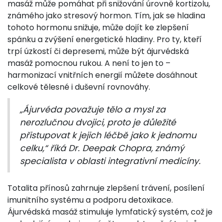
masáž může pomáhat při snižování úrovně kortizolu,
známého jako stresový hormon. Tím, jak se hladina
tohoto hormonu snižuje, může dojít ke zlepšení
spánku a zvýšení energetické hladiny. Pro ty, kteří
trpí úzkostí či depresemi, může být ájurvédská
masáž pomocnou rukou. A není to jen to –
harmonizací vnitřních energií můžete dosáhnout
celkové tělesné i duševní rovnováhy.
„Ájurvéda považuje tělo a mysl za
nerozlučnou dvojici, proto je důležité
přistupovat k jejich léčbě jako k jednomu
celku,“ říká Dr. Deepak Chopra, známý
specialista v oblasti integrativní medicíny.
Totalita přínosů zahrnuje zlepšení trávení, posílení
imunitního systému a podporu detoxikace.
Ájurvédská masáž stimuluje lymfatický systém, což je