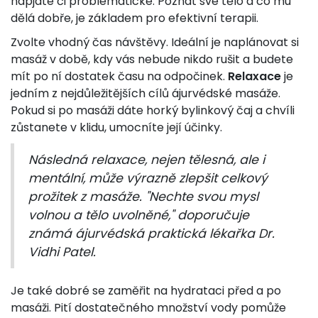
napjaté či problematické. Poznat své tělo a co mu
dělá dobře, je základem pro efektivní terapii.
Zvolte vhodný čas návštěvy. Ideální je naplánovat si
masáž v době, kdy vás nebude nikdo rušit a budete
mít po ní dostatek času na odpočinek.
Relaxace
je
jedním z nejdůležitějších cílů ájurvédské masáže.
Pokud si po masáži dáte horký bylinkový čaj a chvíli
zůstanete v klidu, umocníte její účinky.
Následná relaxace, nejen tělesná, ale i
mentální, může výrazně zlepšit celkový
prožitek z masáže. "Nechte svou mysl
volnou a tělo uvolněné," doporučuje
známá ájurvédská praktická lékařka Dr.
Vidhi Patel.
Je také dobré se zaměřit na hydrataci před a po
masáži. Pití dostatečného množství vody pomůže