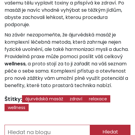
vašemu tělu vyplavit toxiny a přispívá ke zdraví. Po
masáži je navíc vhodné vyhýbat se těžkým jídlům,
abyste zachovali lehkost, kterou procedura
podporuje.
Na závěr nezapomeňte, že ájurvédská masáž je
komplexní léčebná metoda, která zahrnuje nejen
fyzické uvolnění, ale také harmonizaci mysli a ducha.
Pravidelná praxe může pomoci posílit váš celkový
wellness
, a proto stojí za to ji zařadit na váš seznam
péče o sebe sama. Komplexní přístup a otevřenost
pro nové zážitky vám umožní plně využít potenciál a
benefity, které tato prastará technika nabízí.
Štítky:
ájurvédská masáž
zdraví
relaxace
wellness
Hledat