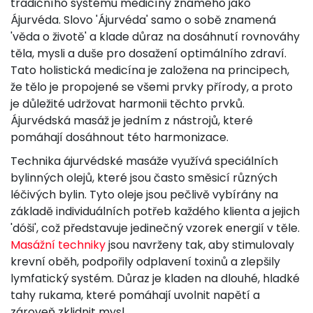
tradičního systému medicíny známého jako
Ájurvéda. Slovo 'Ájurvéda' samo o sobě znamená
'věda o životě' a klade důraz na dosáhnutí rovnováhy
těla, mysli a duše pro dosažení optimálního zdraví.
Tato holistická medicína je založena na principech,
že tělo je propojené se všemi prvky přírody, a proto
je důležité udržovat harmonii těchto prvků.
Ájurvédská masáž je jedním z nástrojů, které
pomáhají dosáhnout této harmonizace.
Technika ájurvédské masáže využívá speciálních
bylinných olejů, které jsou často směsicí různých
léčivých bylin. Tyto oleje jsou pečlivě vybírány na
základě individuálních potřeb každého klienta a jejich
'dóši', což představuje jedinečný vzorek energií v těle.
Masážní techniky
jsou navrženy tak, aby stimulovaly
krevní oběh, podpořily odplavení toxinů a zlepšily
lymfatický systém. Důraz je kladen na dlouhé, hladké
tahy rukama, které pomáhají uvolnit napětí a
zároveň zklidnit mysl.