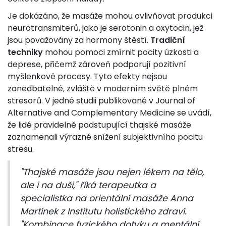
Je dokázáno, že masáže mohou ovlivňovat produkci
neurotransmiterů, jako je serotonin a oxytocin, jež
jsou považovány za hormony štěstí.
Tradiční
techniky
mohou pomoci zmírnit pocity úzkosti a
deprese, přičemž zároveň podporují pozitivní
myšlenkové procesy. Tyto efekty nejsou
zanedbatelné, zvláště v moderním světě plném
stresorů. V jedné studii publikované v Journal of
Alternative and Complementary Medicine se uvádí,
že lidé pravidelně podstupující thajské masáže
zaznamenali výrazné snížení subjektivního pocitu
stresu.
"Thajské masáže jsou nejen lékem na tělo,
ale i na duši," říká terapeutka a
specialistka na orientální masáže Anna
Martínek z Institutu holistického zdraví.
"Kombinace fyzického dotyku a mentální