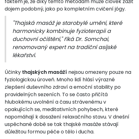
faktem je, že díky těmto metodám může člověk zažit
dojem podobný, jako po kompletním cvičení jógy.
"Thajská masáž je starobylé umění, které
harmonicky kombinuje fyzioterapii a
duchovní očištění," říká Dr. Somchai,
renomovaný expert na tradiční asijské
lékařství.
Účinky
thajských masáží
nejsou omezeny pouze na
fyziologickou úroveň. Mnoho lidí hlásí výrazné
zlepšení duševního zdraví a emoční stability po
pravidelných sezeních. To se často přičítá
hlubokému uvolnění a času strávenému v
opakujících se, meditativních pohybech, které
napomáhají k dosažení relaxačního stavu. V dnešní
uspěchané době se tak thajské masáže stávají
důležitou formou péče o tělo i ducha.