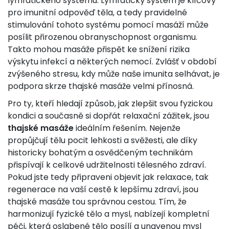
lymfatického systému. Lymfatický systém je klíčový
pro imunitní odpověď těla, a tedy pravidelné
stimulování tohoto systému pomocí masáží může
posílit přirozenou obranyschopnost organismu.
Takto mohou masáže přispět ke snížení rizika
výskytu infekcí a některých nemocí. Zvlášť v období
zvýšeného stresu, kdy může naše imunita selhávat, je
podpora skrze thajské masáže velmi přínosná.
Pro ty, kteří hledají způsob, jak zlepšit svou fyzickou
kondici a současně si dopřát relaxační zážitek, jsou
thajské masáže
ideálním řešením. Nejenže
propůjčují tělu pocit lehkosti a svěžesti, ale díky
historicky bohatým a osvědčeným technikám
přispívají k celkové udržitelnosti tělesného zdraví.
Pokud jste tedy připraveni objevit jak relaxace, tak
regenerace na vaší cestě k lepšímu zdraví, jsou
thajské masáže tou správnou cestou. Tím, že
harmonizují fyzické tělo a mysl, nabízejí kompletní
péči, která oslabené tělo posílí a unavenou mysl