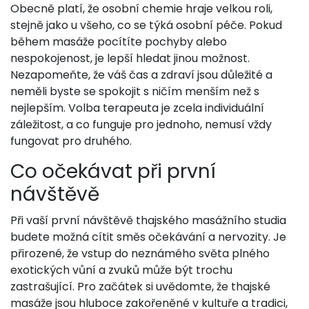
Obecně platí, že osobní chemie hraje velkou roli,
stejně jako u všeho, co se týká osobní péče. Pokud
během masáže pocítíte pochyby alebo
nespokojenost, je lepší hledat jinou možnost.
Nezapomeňte, že váš čas a zdraví jsou důležité a
neměli byste se spokojit s ničím menším než s
nejlepším. Volba terapeuta je zcela individuální
záležitost, a co funguje pro jednoho, nemusí vždy
fungovat pro druhého.
Co očekávat při první
návštěvě
Při vaší první návštěvě thajského masážního studia
budete možná cítit směs očekávání a nervozity. Je
přirozené, že vstup do neznámého světa plného
exotických vůní a zvuků může být trochu
zastrašující. Pro začátek si uvědomte, že thajské
masáže jsou hluboce zakořeněné v kultuře a tradici,