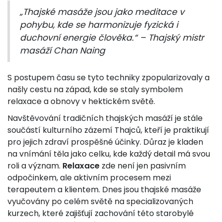
„Thajské masáže jsou jako meditace v
pohybu, kde se harmonizuje fyzická i
duchovní energie člověka.“ – Thajský mistr
masáží Chan Naing
S postupem času se tyto techniky zpopularizovaly a
našly cestu na západ, kde se staly symbolem
relaxace a obnovy v hektickém světě.
Navštěvování tradičních thajských masáží je stále
součástí kulturního zázemí Thajců, kteří je praktikují
pro jejich zdraví prospěšné účinky. Důraz je kladen
na vnímání těla jako celku, kde každý detail má svou
roli a význam.
Relaxace
zde není jen pasivním
odpočinkem, ale aktivním procesem mezi
terapeutem a klientem. Dnes jsou thajské masáže
vyučovány po celém světě na specializovaných
kurzech, které zajišťují zachování této starobylé