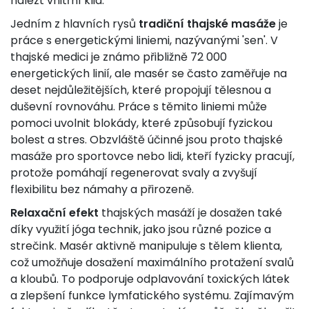
nalézt vnitřní klid.
Jedním z hlavních rysů
tradiční thajské masáže
je
práce s energetickými liniemi, nazývanými 'sen'. V
thajské medici je známo přibližně 72 000
energetických linií, ale masér se často zaměřuje na
deset nejdůležitějších, které propojují tělesnou a
duševní rovnováhu. Práce s těmito liniemi může
pomoci uvolnit blokády, které způsobují fyzickou
bolest a stres. Obzvláště účinné jsou proto thajské
masáže pro sportovce nebo lidi, kteří fyzicky pracují,
protože pomáhají regenerovat svaly a zvyšují
flexibilitu bez námahy a přirozeně.
Relaxační efekt
thajských masáží je dosažen také
díky využití jóga technik, jako jsou různé pozice a
strečink. Masér aktivně manipuluje s tělem klienta,
což umožňuje dosažení maximálního protažení svalů
a kloubů. To podporuje odplavování toxických látek
a zlepšení funkce lymfatického systému. Zajímavým