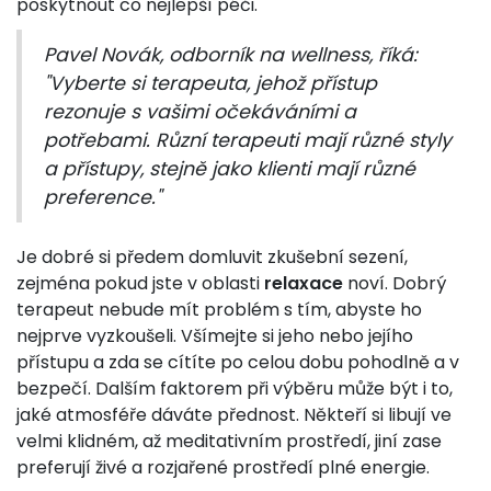
poskytnout co nejlepší péči.
Pavel Novák, odborník na wellness, říká:
"Vyberte si terapeuta, jehož přístup
rezonuje s vašimi očekáváními a
potřebami. Různí terapeuti mají různé styly
a přístupy, stejně jako klienti mají různé
preference."
Je dobré si předem domluvit zkušební sezení,
zejména pokud jste v oblasti
relaxace
noví. Dobrý
terapeut nebude mít problém s tím, abyste ho
nejprve vyzkoušeli. Všímejte si jeho nebo jejího
přístupu a zda se cítíte po celou dobu pohodlně a v
bezpečí. Dalším faktorem při výběru může být i to,
jaké atmosféře dáváte přednost. Někteří si libují ve
velmi klidném, až meditativním prostředí, jiní zase
preferují živé a rozjařené prostředí plné energie.