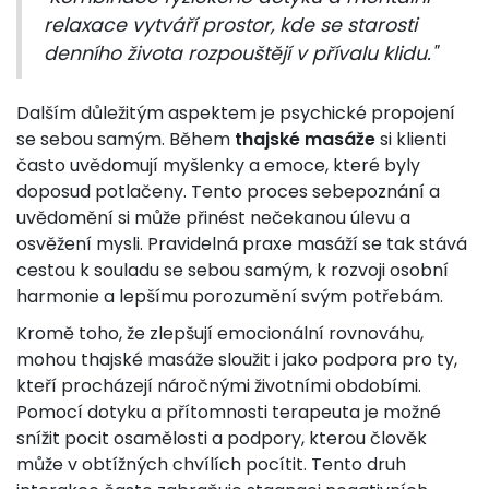
relaxace vytváří prostor, kde se starosti
denního života rozpouštějí v přívalu klidu."
Dalším důležitým aspektem je psychické propojení
se sebou samým. Během
thajské masáže
si klienti
často uvědomují myšlenky a emoce, které byly
doposud potlačeny. Tento proces sebepoznání a
uvědomění si může přinést nečekanou úlevu a
osvěžení mysli. Pravidelná praxe masáží se tak stává
cestou k souladu se sebou samým, k rozvoji osobní
harmonie a lepšímu porozumění svým potřebám.
Kromě toho, že zlepšují emocionální rovnováhu,
mohou thajské masáže sloužit i jako podpora pro ty,
kteří procházejí náročnými životními obdobími.
Pomocí dotyku a přítomnosti terapeuta je možné
snížit pocit osamělosti a podpory, kterou člověk
může v obtížných chvílích pocítit. Tento druh