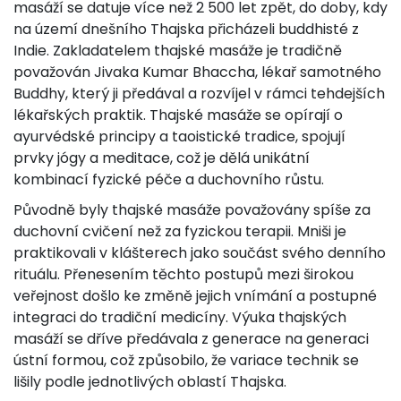
masáží se datuje více než 2 500 let zpět, do doby, kdy
na území dnešního Thajska přicházeli buddhisté z
Indie. Zakladatelem thajské masáže je tradičně
považován Jivaka Kumar Bhaccha, lékař samotného
Buddhy, který ji předával a rozvíjel v rámci tehdejších
lékařských praktik. Thajské masáže se opírají o
ayurvédské principy a taoistické tradice, spojují
prvky jógy a meditace, což je dělá unikátní
kombinací fyzické péče a duchovního růstu.
Původně byly thajské masáže považovány spíše za
duchovní cvičení než za fyzickou terapii. Mniši je
praktikovali v klášterech jako součást svého denního
rituálu. Přenesením těchto postupů mezi širokou
veřejnost došlo ke změně jejich vnímání a postupné
integraci do tradiční medicíny. Výuka thajských
masáží se dříve předávala z generace na generaci
ústní formou, což způsobilo, že variace technik se
lišily podle jednotlivých oblastí Thajska.