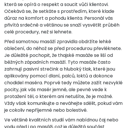
která se opírá o respekt a soucit vůči klientovi.
Očekává se, že setkáte s prostředím, které klade
důraz na komfort a pohodu klienta. Personál vás
přivítá srdečně a většinou se snaží vysvětlit průběh
celé procedury, než si lehnete.
Před samotnou masáží zpravidla obdržíte lehké
oblečení, do něhož se před procedurou převléknete.
Je důležité pochopit, že thajské masáže se liší od
běžných západních masáží. Tyto masáže často
zahrnují pasivní strečink a hluboký tlak, které jsou
aplikovány pomocí dlaní, palců, loktů a dokonce
chodidel maséra. Poprvé tedy můžete zažít nezvyklé
pocity, jak vás masér jemně, ale pevně vede k
protažení těl, o kterém ani netušíte, že je možné.
Vždy však komunikujte a neváhejte sdělit, pokud vám
je cokoliv nepříjemné nebo bolestivé.
Ve většině kvalitních studií vám nabídnou čaj nebo
vodu před i po masáži, což je důležitá součást