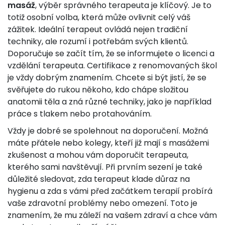
masáž
, výběr správného terapeuta je klíčový. Je to
totiž osobní volba, která může ovlivnit celý váš
zážitek. Ideální terapeut ovládá nejen tradiční
techniky, ale rozumí i potřebám svých klientů.
Doporučuje se začít tím, že se informujete o licenci a
vzdělání terapeuta. Certifikace z renomovaných škol
je vždy dobrým znamením. Chcete si být jistí, že se
svěřujete do rukou někoho, kdo chápe složitou
anatomii těla a zná různé techniky, jako je například
práce s tlakem nebo protahováním.
Vždy je dobré se spolehnout na doporučení. Možná
máte přátele nebo kolegy, kteří již mají s masážemi
zkušenost a mohou vám doporučit terapeuta,
kterého sami navštěvují. Při prvním sezení je také
důležité sledovat, zda terapeut klade důraz na
hygienu a zda s vámi před začátkem terapií probírá
vaše zdravotní problémy nebo omezení. Toto je
znamením, že mu záleží na vašem zdraví a chce vám