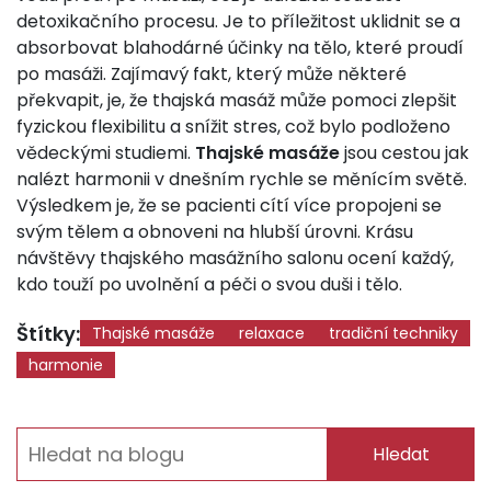
detoxikačního procesu. Je to příležitost uklidnit se a
absorbovat blahodárné účinky na tělo, které proudí
po masáži. Zajímavý fakt, který může některé
překvapit, je, že thajská masáž může pomoci zlepšit
fyzickou flexibilitu a snížit stres, což bylo podloženo
vědeckými studiemi.
Thajské masáže
jsou cestou jak
nalézt harmonii v dnešním rychle se měnícím světě.
Výsledkem je, že se pacienti cítí více propojeni se
svým tělem a obnoveni na hlubší úrovni. Krásu
návštěvy thajského masážního salonu ocení každý,
kdo touží po uvolnění a péči o svou duši i tělo.
Štítky:
Thajské masáže
relaxace
tradiční techniky
harmonie
Hledat