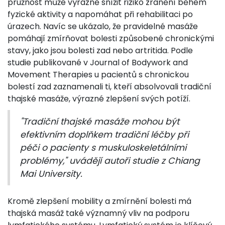
pružnost může výrazně snížit riziko zranění během
fyzické aktivity a napomáhat při rehabilitaci po
úrazech. Navíc se ukázalo, že pravidelné masáže
pomáhají zmírňovat bolesti způsobené chronickými
stavy, jako jsou bolesti zad nebo artritida. Podle
studie publikované v Journal of Bodywork and
Movement Therapies u pacientů s chronickou
bolestí zad zaznamenali ti, kteří absolvovali tradiční
thajské masáže, výrazné zlepšení svých potíží.
"Tradiční thajské masáže mohou být
efektivním doplňkem tradiční léčby při
péči o pacienty s muskuloskeletálními
problémy," uvádějí autoři studie z Chiang
Mai University.
Kromě zlepšení mobility a zmírnění bolesti má
thajská masáž také významný vliv na podporu