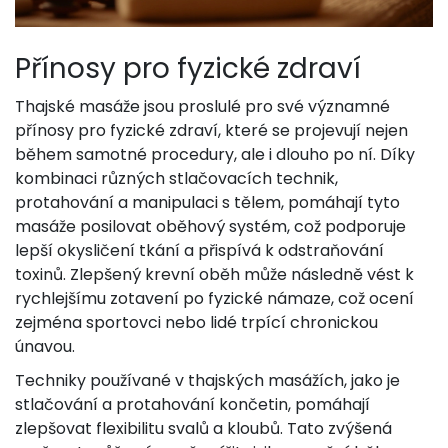
Přínosy pro fyzické zdraví
Thajské masáže jsou proslulé pro své významné
přínosy pro fyzické zdraví, které se projevují nejen
během samotné procedury, ale i dlouho po ní. Díky
kombinaci různých stlačovacích technik,
protahování a manipulaci s tělem, pomáhají tyto
masáže posilovat oběhový systém, což podporuje
lepší okysličení tkání a přispívá k odstraňování
toxinů. Zlepšený krevní oběh může následně vést k
rychlejšímu zotavení po fyzické námaze, což ocení
zejména sportovci nebo lidé trpící chronickou
únavou.
Techniky používané v thajských masážích, jako je
stlačování a protahování končetin, pomáhají
zlepšovat flexibilitu svalů a kloubů. Tato zvýšená