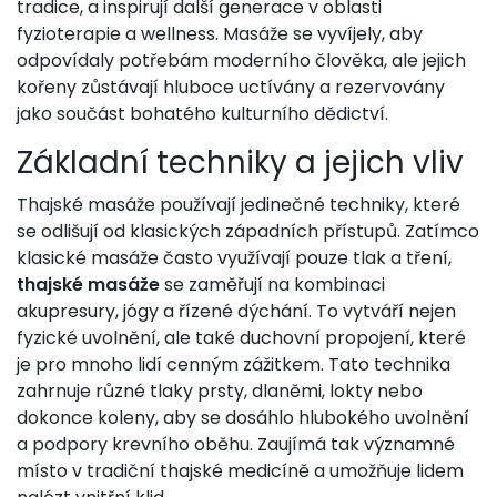
tradice, a inspirují další generace v oblasti
fyzioterapie a wellness. Masáže se vyvíjely, aby
odpovídaly potřebám moderního člověka, ale jejich
kořeny zůstávají hluboce uctívány a rezervovány
jako součást bohatého kulturního dědictví.
Základní techniky a jejich vliv
Thajské masáže používají jedinečné techniky, které
se odlišují od klasických západních přístupů. Zatímco
klasické masáže často využívají pouze tlak a tření,
thajské masáže
se zaměřují na kombinaci
akupresury, jógy a řízené dýchání. To vytváří nejen
fyzické uvolnění, ale také duchovní propojení, které
je pro mnoho lidí cenným zážitkem. Tato technika
zahrnuje různé tlaky prsty, dlaněmi, lokty nebo
dokonce koleny, aby se dosáhlo hlubokého uvolnění
a podpory krevního oběhu. Zaujímá tak významné
místo v tradiční thajské medicíně a umožňuje lidem