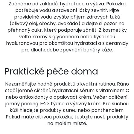
Začněme od základů: hydratace a výživa. Pokožka
potřebuje vodu a stavební látky zevnitř. Pijte
pravidelně vodu, zvyšte příjem zdravých tuků
(olivový olej, ořechy, avokádo) a dejte si pozor na
přehnaný cukr, který podporuje zánět. Z kosmetiky
volte krémy s glycerinem nebo kyselinou
hyaluronovou pro okamžitou hydrataci a s ceramidy
pro dlouhodobé zpevnění bariéry kůže.
Praktické péče doma
Nezaměňujte hodně produktů s kvalitní rutinou. Ráno
stačí jemné čištění, hydratační sérum s vitaminem C
nebo antioxidanty a opalovací krém. Večer odlíčení,
jemný peeling 1–2× týdně a výživný krém. Pro suchou
kůži hledejte produkty s ureu nebo panthenolem.
Pokud máte citlivou pokožku, testujte nové produkty
na malém místě.