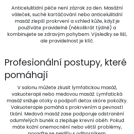
Anticelulitidní péče není zázrak za den. Masážní
váleček, suché kartáčování nebo anticelulitidní
masáž zlepší prokrvení a vzhled kůže, když je
používáte pravidelně (několikrát týdně) a
kombinujete se zdravým pohybem. Výsledky se liší,
ale pravidelnost je klíč.
Profesionální postupy, které
pomáhají
V salonu můžete zkusit lymfatickou masáž,
vakuoterapii nebo medovou masáž. Lymfatická
masáž snižuje otoky a podpoří detox skóre pokožky.
Vakuoterapie pomáhá s prokrvením a pevností
tkání. Medová masáž zase podporuje odstranění
odumřelých buněk a zlepšuje krevní oběh. Pokud
máte kožní onemocnění nebo větší problémy,
poraďte se nejdřív s odborníkem.