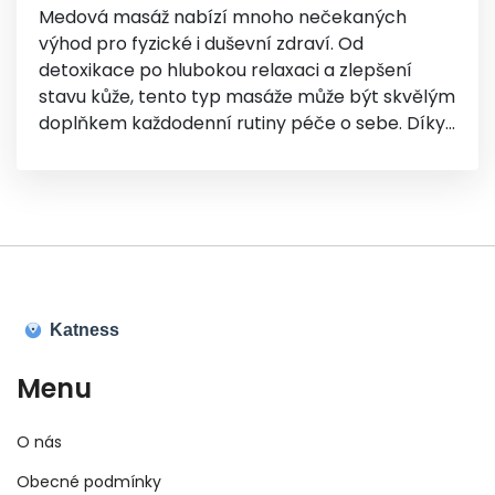
Medová masáž nabízí mnoho nečekaných
výhod pro fyzické i duševní zdraví. Od
detoxikace po hlubokou relaxaci a zlepšení
stavu kůže, tento typ masáže může být skvělým
doplňkem každodenní rutiny péče o sebe. Díky
svým antimikrobiálním a hydratačním
vlastnostem je med ideální přírodní složkou pro
regeneraci těla a ducha. V následujícím článku
prozkoumáme, jak mohou být tyto výhody
vyžívány a jak začleňovat medovou masáž do
svého života pro maximální prospěch.
Menu
O nás
Obecné podmínky