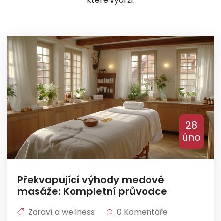
které vydrží.
28
úno
Překvapující výhody medové
masáže: Kompletní průvodce
Zdraví a wellness
0 Komentáře