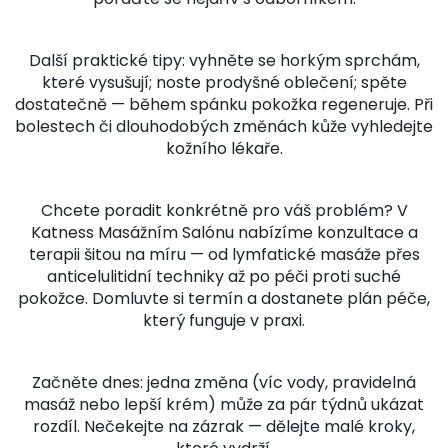
Další praktické tipy: vyhněte se horkým sprchám,
které vysušují; noste prodyšné oblečení; spěte
dostatečně — během spánku pokožka regeneruje. Při
bolestech či dlouhodobých změnách kůže vyhledejte
kožního lékaře.
Chcete poradit konkrétně pro váš problém? V
Katness Masážním Salónu nabízíme konzultace a
terapii šitou na míru — od lymfatické masáže přes
anticelulitidní techniky až po péči proti suché
pokožce. Domluvte si termín a dostanete plán péče,
který funguje v praxi.
Začněte dnes: jedna změna (víc vody, pravidelná
masáž nebo lepší krém) může za pár týdnů ukázat
rozdíl. Nečekejte na zázrak — dělejte malé kroky,