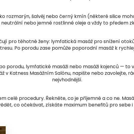
ako rozmarýn, šalvěj nebo černý kmín (některé silice moh
 neutrální nebo jemné rostlinné oleje a vždy to předem zk
čují pro těhotné ženy: lymfatická masáž pro snížení oto
 stresu. Po porodu zase pomůže poporodní masáž k rychlej
po porodu, lymfatické masáži nebo masáži kojenců — to 
ž v Katness Masážním Salónu, napište nebo zavolejte, rád
nejvhodnější.
 celé procedury. Řekněte, co je příjemné a co ne. Masáž
ědět, co očekávat, získáte maximum benefitů pro sebe i