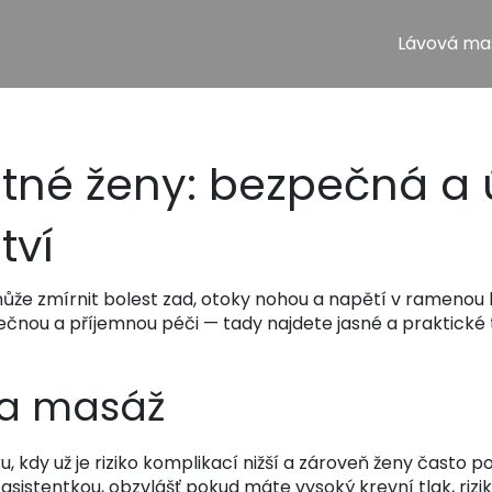
Lávová ma
tné ženy: bezpečná a 
tví
ůže zmírnit bolest zad, otoky nohou a napětí v ramenou
nou a příjemnou péči — tady najdete jasné a praktické ti
na masáž
, kdy už je riziko komplikací nižší a zároveň ženy často pot
istentkou, obzvlášť pokud máte vysoký krevní tlak, riz