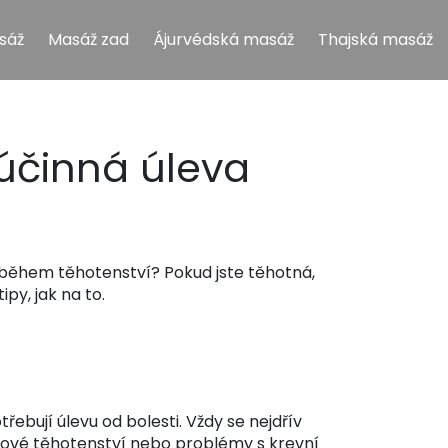
sáž
Masáž zad
Ájurvédská masáž
Thajská masáž
účinná úleva
 během těhotenství? Pokud jste těhotná,
py, jak na to.
řebují úlevu od bolesti. Vždy se nejdřív
ikové těhotenství nebo problémy s krevní