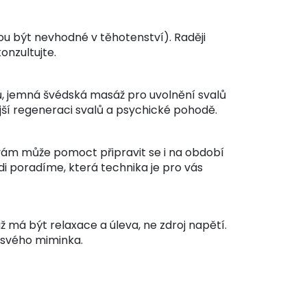
ou být nevhodné v těhotenství). Raději
onzultujte.
ků, jemná švédská masáž pro uvolnění svalů
ší regeneraci svalů a psychické pohodě.
vám může pomoct připravit se i na období
i poradíme, která technika je pro vás
 má být relaxace a úleva, ne zdroj napětí.
 svého miminka.