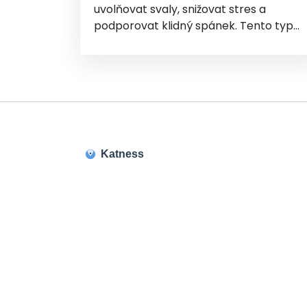
uvolňovat svaly, snižovat stres a
podporovat klidný spánek. Tento typ
masáže může být skvělou volbou pro
nastávající maminky, které hledají
způsob, jak si odpočinout a zmírnit
tělesné napětí.