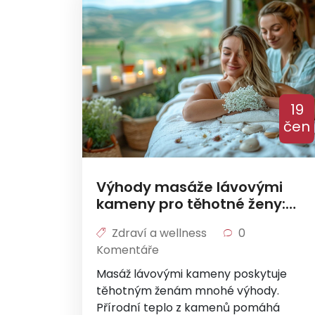
19
čen
Výhody masáže lávovými
kameny pro těhotné ženy:
Péče a relaxace v
Zdraví a wellness
0
těhotenství
Komentáře
Masáž lávovými kameny poskytuje
těhotným ženám mnohé výhody.
Přírodní teplo z kamenů pomáhá