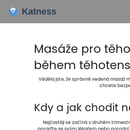
Masáže pro těho
během těhotens
Věděla jste, že správně vedená masáž m
chcete bezpeč
Kdy a jak chodit 
Nejčastěji se začíná v druhém trimestru
poraďte se svým lékařem nebo porodní as