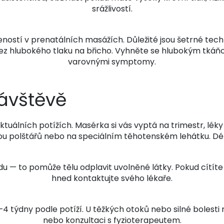
srážlivostí.
stí v prenatálních masážích. Důležité jsou šetrné techni
ez hlubokého tlaku na břicho. Vyhněte se hlubokým tkáň
varovnými symptomy.
ávštěvě
aktuálních potížích. Masérka si vás vyptá na trimestr, lé
 polštářů nebo na speciálním těhotenském lehátku. Dél
vodu — to pomůže tělu odplavit uvolněné látky. Pokud cítí
hned kontaktujte svého lékaře.
–4 týdny podle potíží. U těžkých otoků nebo silné bolesti
nebo konzultaci s fyzioterapeutem.