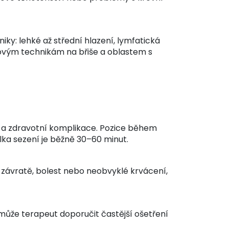
ky: lehké až střední hlazení, lymfatická
ovým technikám na břiše a oblastem s
ky a zdravotní komplikace. Pozice během
ka sezení je běžně 30–60 minut.
te závratě, bolest nebo neobvyklé krvácení,
 může terapeut doporučit častější ošetření