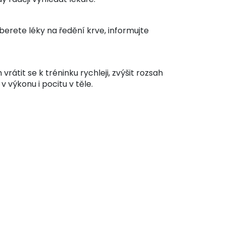
erete léky na ředění krve, informujte
átit se k tréninku rychleji, zvýšit rozsah
 v výkonu i pocitu v těle.