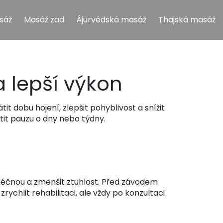
sáž
Masáž zad
Ájurvédská masáž
Thajská masáž
 lepší výkon
t dobu hojení, zlepšit pohyblivost a snížit
tit pauzu o dny nebo týdny.
mléčnou a zmenšit ztuhlost. Před závodem
rychlit rehabilitaci, ale vždy po konzultaci