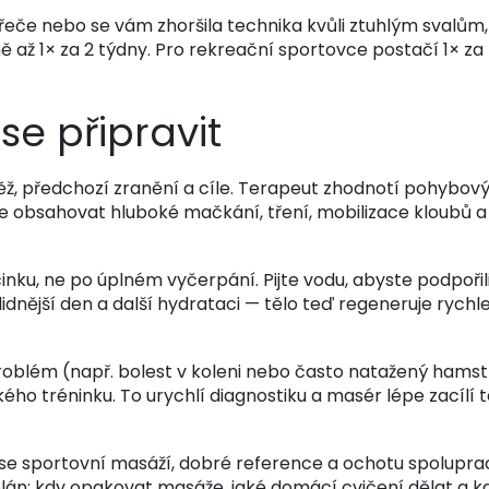
křeče nebo se vám zhoršila technika kvůli ztuhlým svalům
ě až 1× za 2 týdny. Pro rekreační sportovce postačí 1× 
se připravit
ěž, předchozí zranění a cíle. Terapeut zhodnotí pohybov
obsahovat hluboké mačkání, tření, mobilizace kloubů a t
činku, ne po úplném vyčerpání. Pijte vodu, abyste podpořil
lidnější den a další hydrataci — tělo teď regeneruje rychlej
roblém (např. bolest v koleni nebo často natažený hamstr
kého tréninku. To urychlí diagnostiku a masér lépe zacílí te
 se sportovní masáží, dobré reference a ochotu spolupr
n: kdy opakovat masáže, jaké domácí cvičení dělat a kdy