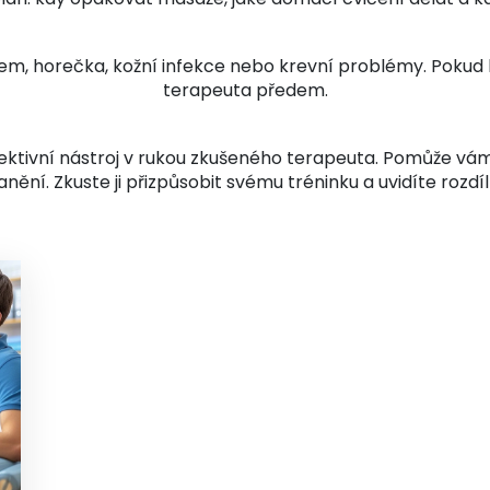
kem, horečka, kožní infekce nebo krevní problémy. Pokud b
terapeuta předem.
ektivní nástroj v rukou zkušeného terapeuta. Pomůže vám vr
anění. Zkuste ji přizpůsobit svému tréninku a uvidíte rozdíl