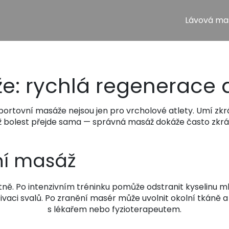
Lávová ma
e: rychlá regenerace a
ortovní masáže nejsou jen pro vrcholové atlety. Umí zkráti
 až bolest přejde sama — správná masáž dokáže často zkrá
vní masáž
ostně. Po intenzivním tréninku pomůže odstranit kyselinu 
ivaci svalů. Po zranění masér může uvolnit okolní tkáně a z
s lékařem nebo fyzioterapeutem.