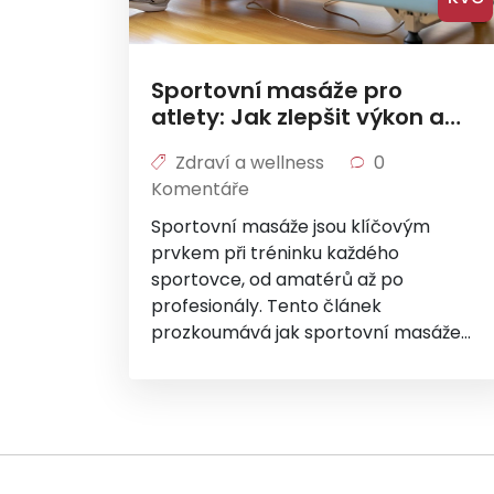
Sportovní masáže pro
atlety: Jak zlepšit výkon a
regeneraci
Zdraví a wellness
0
Komentáře
Sportovní masáže jsou klíčovým
prvkem při tréninku každého
sportovce, od amatérů až po
profesionály. Tento článek
prozkoumává jak sportovní masáže
podporují regeneraci, zlepšují výkon a
předcházejí zraněním. Seznámíme se s
různými technikami masáže, které jsou
specificky používány sportovci a
vysvětlíme, jak lze tyto metody
implementovat do běžného