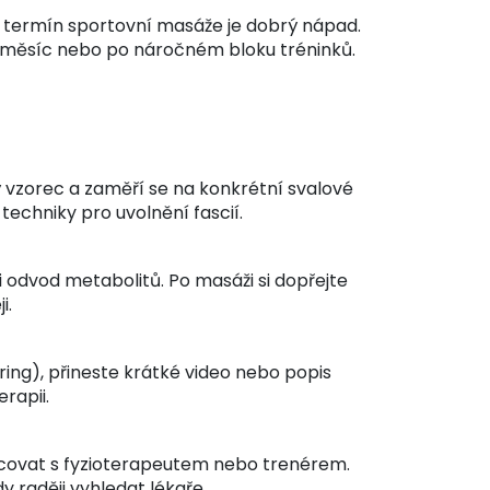
, termín sportovní masáže je dobrý nápad.
za měsíc nebo po náročném bloku tréninků.
ý vzorec a zaměří se na konkrétní svalové
echniky pro uvolnění fascií.
i odvod metabolitů. Po masáži si dopřejte
i.
ing), přineste krátké video nebo popis
rapii.
acovat s fyzioterapeutem nebo trenérem.
 raději vyhledat lékaře.