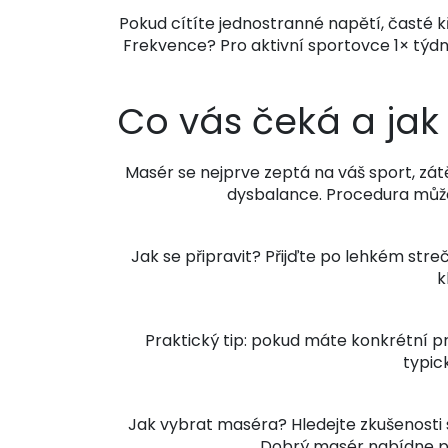
Pokud cítíte jednostranné napětí, časté 
Frekvence? Pro aktivní sportovce 1× týdn
Co vás čeká a jak 
Masér se nejprve zeptá na váš sport, zát
dysbalance. Procedura může 
Jak se připravit? Přijďte po lehkém stre
k
Praktický tip: pokud máte konkrétní p
typic
Jak vybrat maséra? Hledejte zkušenosti
Dobrý masér nabídne plá