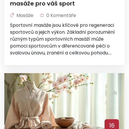
masáže pro váš sport
Masáže
0 Komentáře
Sportovní masáže jsou klíčové pro regeneraci
sportovců a jejich výkon. Základní porozumění
různým typům sportovních masáží může
pomoci sportovcům v diferencované péči o
svalovou únavu, zranění a celkovou pohodu.
Tento článek se zabývá možnými typy masáží,
specifiky každého přístupu a tipy, jak najít to
nejlepší pro své potřeby. Nechte se inspirovat a
dozvíte se, jak můžete díky masáži zlepšit svůj
sportovní výkon a regeneraci.
16