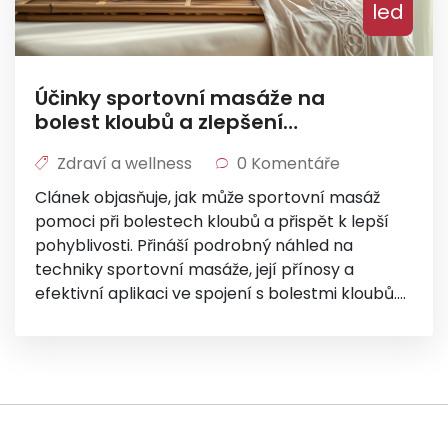
led
Účinky sportovní masáže na
bolest kloubů a zlepšení
pohyblivosti
Zdraví a wellness
0 Komentáře
Clánek objasňuje, jak může sportovní masáž
pomoci při bolestech kloubů a přispět k lepší
pohyblivosti. Přináší podrobný náhled na
techniky sportovní masáže, její přínosy a
efektivní aplikaci ve spojení s bolestmi kloubů.
Dále se věnuje tomu, co očekávat během a po
masáži, a nabízí praktické tipy pro maximální
využití jejích benefic. Rozplétá také mýty a
časté obavy spojené se sportovními masážemi.