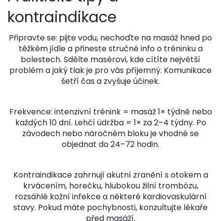
kontraindikace
Připravte se: pijte vodu, nechoďte na masáž hned po
těžkém jídle a přineste stručné info o tréninku a
bolestech. Sdělte masérovi, kde cítíte největší
problém a jaký tlak je pro vás příjemný. Komunikace
šetří čas a zvyšuje účinek.
Frekvence: intenzivní trénink = masáž 1× týdně nebo
každých 10 dní. Lehčí údržba = 1× za 2–4 týdny. Po
závodech nebo náročném bloku je vhodné se
objednat do 24–72 hodin.
Kontraindikace zahrnují akutní zranění s otokem a
krvácením, horečku, hlubokou žilní trombózu,
rozsáhlé kožní infekce a některé kardiovaskulární
stavy. Pokud máte pochybnosti, konzultujte lékaře
před masáží.