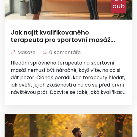
dub
Jak najít kvalifikovaného
terapeuta pro sportovní masáž
bez zklamání
Masáže
0 Komentáře
Hledání správného terapeuta na sportovní
masáž nemusí být náročné, když víte, na co si
dát pozor. Článek poradí, kde terapeuty hledat,
jak ověřit jejich zkušenosti a na co se před první
návštěvou ptát. Dozvíte se také, jaká kvalifikace
je opravdu důležitá. Sdílím konkrétní tipy i
zkušenosti z osobního života. Pomůže vám
vyhnout se špatným rozhodnutím a najít toho
pravého odborníka.