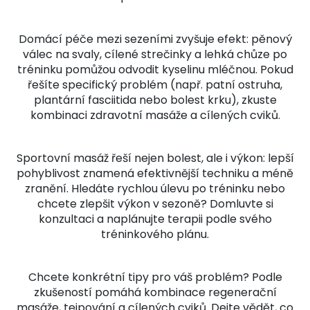
Domácí péče mezi sezeními zvyšuje efekt: pěnový
válec na svaly, cílené strečinky a lehká chůze po
tréninku pomůžou odvodit kyselinu mléčnou. Pokud
řešíte specifický problém (např. patní ostruha,
plantární fasciitida nebo bolest krku), zkuste
kombinaci zdravotní masáže a cílených cviků.
Sportovní masáž řeší nejen bolest, ale i výkon: lepší
pohyblivost znamená efektivnější techniku a méně
zranění. Hledáte rychlou úlevu po tréninku nebo
chcete zlepšit výkon v sezoně? Domluvte si
konzultaci a naplánujte terapii podle svého
tréninkového plánu.
Chcete konkrétní tipy pro váš problém? Podle
zkušeností pomáhá kombinace regenerační
masáže, tejpování a cílených cviků. Dejte vědět, co