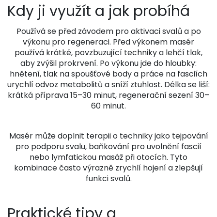
Kdy ji využít a jak probíhá
Používá se před závodem pro aktivaci svalů a po
výkonu pro regeneraci. Před výkonem masér
používá krátké, povzbuzující techniky a lehčí tlak,
aby zvýšil prokrvení. Po výkonu jde do hloubky:
hnětení, tlak na spoušťové body a práce na fasciích
urychlí odvoz metabolitů a sníží ztuhlost. Délka se liší:
krátká příprava 15–30 minut, regenerační sezení 30–
60 minut.
Masér může doplnit terapii o techniky jako tejpování
pro podporu svalu, baňkování pro uvolnění fascií
nebo lymfatickou masáž při otocích. Tyto
kombinace často výrazně zrychlí hojení a zlepšují
funkci svalů.
Praktické tipy a