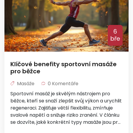
6
bře
Klíčové benefity sportovní masáže
pro běžce
Masáže
0 Komentáře
Sportovní masáž je skvělým nástrojem pro
běžce, kteří se snaží zlepšit svůj výkon a urychlit
regeneraci. Zajišťuje větší flexibilitu, zmírňuje
svalové napětí a snižuje riziko zranění. V článku
se dozvíte, jaké konkrétní typy masáže jsou pro
běžce nejvhodnější a jaký vliv má pravidelná