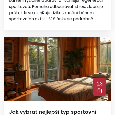
udržení fyzického zdraví a rychlejší regeneraci
sportovců. Pomáhá odbourávat stres, zlepšuje
průtok krve a snižuje riziko zranění během
sportovních aktivit. V článku se podrobně
podíváme na nejdůležitější přínosy sportovní
masáže, jak může zlepšit váš tréninkový režim a
na co si dát pozor při jejím výběru. Zjistíte také,
proč by měla být pravidelnou součástí každého
sportovního programu.
23
říj
Jak vybrat nejlepší typ sportovní