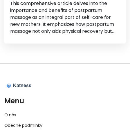
This comprehensive article delves into the
importance and benefits of postpartum
massage as an integral part of self-care for
new mothers. It emphasizes how postpartum
massage not only aids physical recovery but
also supports emotional well-being. Through
expert insights and practical tips, the article
aims to equip new mothers with essential
knowledge on safely incorporating massage
into their post-childbirth recovery process,
highlighting its role in alleviating discomfort and
promoting relaxation and healing.
Menu
O nás
Obecné podmínky