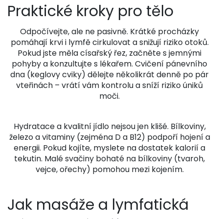
Praktické kroky pro tělo
Odpočívejte, ale ne pasivně. Krátké procházky
pomáhají krvi i lymfě cirkulovat a snižují riziko otoků.
Pokud jste měla císařský řez, začněte s jemnými
pohyby a konzultujte s lékařem. Cvičení pánevního
dna (keglovy cviky) dělejte několikrát denně po pár
vteřinách – vrátí vám kontrolu a sníží riziko úniků
moči.
Hydratace a kvalitní jídlo nejsou jen klišé. Bílkoviny,
železo a vitaminy (zejména D a B12) podpoří hojení a
energii. Pokud kojíte, myslete na dostatek kalorií a
tekutin. Malé svačiny bohaté na bílkoviny (tvaroh,
vejce, ořechy) pomohou mezi kojením.
Jak masáže a lymfatická