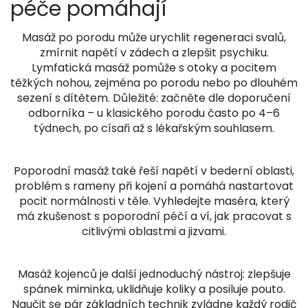
péče pomáhají
Masáž po porodu může urychlit regeneraci svalů,
zmírnit napětí v zádech a zlepšit psychiku.
Lymfatická masáž pomůže s otoky a pocitem
těžkých nohou, zejména po porodu nebo po dlouhém
sezení s dítětem. Důležité: začněte dle doporučení
odborníka – u klasického porodu často po 4–6
týdnech, po císaři až s lékařským souhlasem.
Poporodní masáž také řeší napětí v bederní oblasti,
problém s rameny při kojení a pomáhá nastartovat
pocit normálnosti v těle. Vyhledejte maséra, který
má zkušenost s poporodní péčí a ví, jak pracovat s
citlivými oblastmi a jizvami.
Masáž kojenců je další jednoduchý nástroj: zlepšuje
spánek miminka, uklidňuje koliky a posiluje pouto.
Naučit se pár základních technik zvládne každý rodič