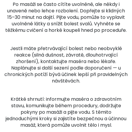
Po masáži se často cítíte uvolněně, ale někdy i
unaveně nebo lehce rozbolení. Dopřejte si klidných
15–30 minut na dojití. Pijte vodu, pomůže to vyplavit
uvolněné látky a snížit bolest svalů. Vyhněte se
těžkému cvičení a horké koupeli hned po proceduře.
Jestli máte přetrvávající bolest nebo neobvyklé
reakce (silná dušnost, závratě, dlouhotrvající
zhoršení), kontaktujte maséra nebo lékaře.
Naplánujte si další sezení podle doporučení — u
chronických potíží bývá účinek lepší při pravidelných
návštěvách.
Krátké shrnutí: informujte maséra o zdravotním
stavu, komunikujte během procedury, dodržujte
pokyny po masáži a pijte vodu. S těmito
jednoduchými kroky si zajistíte bezpečnou a účinnou
masáž, která pomůže uvolnit tělo i mysl.