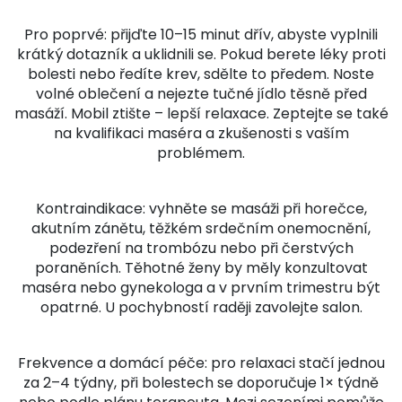
Pro poprvé: přijďte 10–15 minut dřív, abyste vyplnili
krátký dotazník a uklidnili se. Pokud berete léky proti
bolesti nebo ředíte krev, sdělte to předem. Noste
volné oblečení a nejezte tučné jídlo těsně před
masáží. Mobil ztište – lepší relaxace. Zeptejte se také
na kvalifikaci maséra a zkušenosti s vaším
problémem.
Kontraindikace: vyhněte se masáži při horečce,
akutním zánětu, těžkém srdečním onemocnění,
podezření na trombózu nebo při čerstvých
poraněních. Těhotné ženy by měly konzultovat
maséra nebo gynekologa a v prvním trimestru být
opatrné. U pochybností raději zavolejte salon.
Frekvence a domácí péče: pro relaxaci stačí jednou
za 2–4 týdny, při bolestech se doporučuje 1× týdně