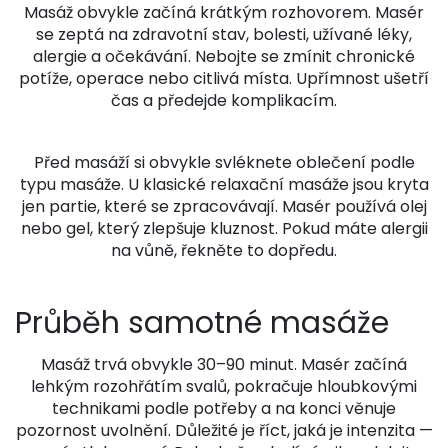
Masáž obvykle začíná krátkým rozhovorem. Masér
se zeptá na zdravotní stav, bolesti, užívané léky,
alergie a očekávání. Nebojte se zmínit chronické
potíže, operace nebo citlivá místa. Upřímnost ušetří
čas a předejde komplikacím.
Před masáží si obvykle svléknete oblečení podle
typu masáže. U klasické relaxační masáže jsou kryta
jen partie, které se zpracovávají. Masér používá olej
nebo gel, který zlepšuje kluznost. Pokud máte alergii
na vůně, řekněte to dopředu.
Průběh samotné masáže
Masáž trvá obvykle 30–90 minut. Masér začíná
lehkým rozohřátím svalů, pokračuje hloubkovými
technikami podle potřeby a na konci věnuje
pozornost uvolnění. Důležité je říct, jaká je intenzita —