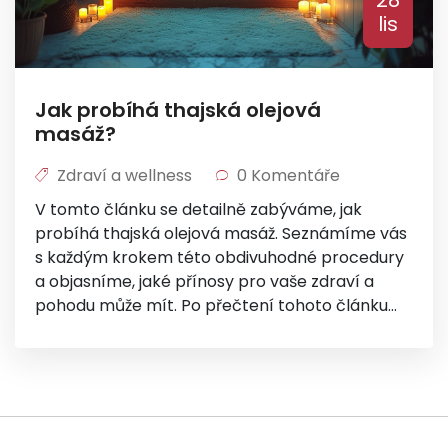
28
lis
Jak probíhá thajská olejová
masáž?
Zdraví a wellness
0 Komentáře
V tomto článku se detailně zabýváme, jak
probíhá thajská olejová masáž. Seznámíme vás
s každým krokem této obdivuhodné procedury
a objasníme, jaké přínosy pro vaše zdraví a
pohodu může mít. Po přečtení tohoto článku
budete mít jasnou představu o tom, co
očekávat, pokud se rozhodnete pro tuto formu
relaxace. Sledujte nás, pokud máte zájem o
thajské wellness a chcete se dozvědět více.