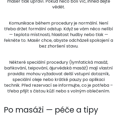
masér tlak upraví. Pokud něco bolí víc, ihned dejte
vědět.
Komunikace během procedury je normální. Není
třeba držet formální odstup. Když se vám něco nelíbí
— teplota místnosti, hlasitost hudby nebo tlak —
řekněte to. Masér chce, abyste odcházeli spokojení a
bez zhoršení stavu.
Některé speciální procedury (lymfatická masáž,
baňkování, teipování, ájurvédská masáž) mají vlastní
pravidla: mohou vyžadovat delší vstupní dotazník,
speciální oleje nebo krátké pauzy po aplikaci
technik. Před rezervací se informujte, co je potřeba –
třeba přijít s čistou kůží nebo s volným oblečením.
Po masáži — péče a tipy