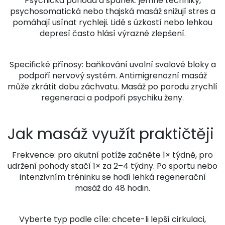
Psychická pohoda a spánek: jemné techniky,
psychosomatická nebo thajská masáž snižují stres a
pomáhají usínat rychleji. Lidé s úzkostí nebo lehkou
depresí často hlásí výrazné zlepšení.
Specifické přínosy: baňkování uvolní svalové bloky a
podpoří nervový systém. Antimigrenozní masáž
může zkrátit dobu záchvatu. Masáž po porodu zrychlí
regeneraci a podpoří psychiku ženy.
Jak masáž využít praktičtěji
Frekvence: pro akutní potíže začněte 1× týdně, pro
udržení pohody stačí 1× za 2–4 týdny. Po sportu nebo
intenzivním tréninku se hodí lehká regenerační
masáž do 48 hodin.
Vyberte typ podle cíle: chcete-li lepší cirkulaci,