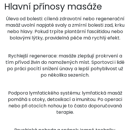
Hlavní přínosy masáže
Úleva od bolesti: cílená zdravotní nebo regenerační
masáž uvolní napjaté svaly a zmírní bolesti zad, krku
nebo hlavy. Pokud trpíte plantární fasciitidou nebo
bolavými lýtky, pravidelná péče má rychlý efekt.
Rychlejší regenerace: masáže zlepšují prokrvení a
tím přívod živin do namožených míst. Sportovci i lidé
po práci pocítí snížení únavy a lepší pohyblivost už
po několika sezeních.
Podpora lymfatického systému: lymfatická masáž
pomáhá s otoky, detoxikací a imunitou. Po operaci
nebo při otocích nohou je to často doporučovaná
terapie.