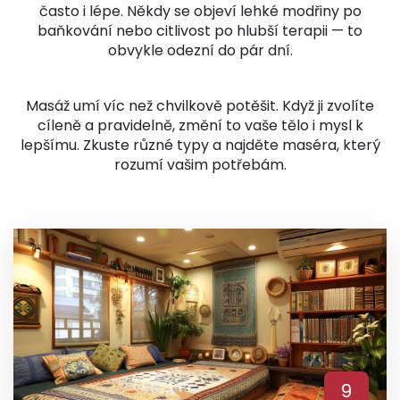
často i lépe. Někdy se objeví lehké modřiny po
baňkování nebo citlivost po hlubší terapii — to
obvykle odezní do pár dní.
Masáž umí víc než chvilkově potěšit. Když ji zvolíte
cíleně a pravidelně, změní to vaše tělo i mysl k
lepšímu. Zkuste různé typy a najděte maséra, který
rozumí vašim potřebám.
9