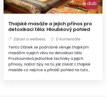
dub
Thajské masáže a jejich přínos pro
detoxikaci těla: Hloubkový pohled
Zdraví a wellness
0 Komentáře
Tento článek se podrobně věnuje thajským
masážím a jejich vlivu na detoxikaci těla.
Prozkoumává jednotlivé techniky a jejich
přínosy, nabízí tipy na to, jak získat z thajské
masáže co nejvíce a přináší pohled na tuto
prastarou praxi z moderního hlediska. Článek je
určen pro každého, kdo si chce udělat čas pro
sebe, zlepšit své zdraví a zároveň prožít
momenty hluboké relaxace.