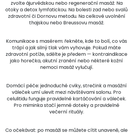
zvolte ájurvédskou nebo regenerační masáž. Na
otoky a detox lymfatickou. Na bolesti zad nebo svalů
zdravotní či Dornovu metodu. Na celkové uvolnění
thajskou nebo Breussovu masáž.
Komunikace s masérem: řekněte, kde to bolí, co vás
trápí a jak silný tlak vám vyhovuje. Pokud máte
zdravotní potíže, sdělte je předem — kontraindikace
jako horečka, akutní zranění nebo některé kožní
nemoci masáž vylučují.
Domácí péče: jednoduché cviky, strečink a masážní
váleček umí ulevit mezi návštěvami salonu. Pro
celulitidu funguje pravidelné kartáčování a váleček.
Pro miminka stačí jemné doteky a pravidelné
večerní rituály.
Co očekávat: po masáži se můžete cítit unaveně, ale