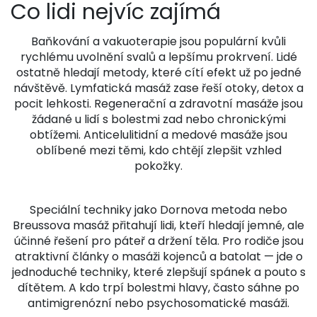
Co lidi nejvíc zajímá
Baňkování a vakuoterapie jsou populární kvůli
rychlému uvolnění svalů a lepšímu prokrvení. Lidé
ostatně hledají metody, které cítí efekt už po jedné
návštěvě. Lymfatická masáž zase řeší otoky, detox a
pocit lehkosti. Regenerační a zdravotní masáže jsou
žádané u lidí s bolestmi zad nebo chronickými
obtížemi. Anticelulitidní a medové masáže jsou
oblíbené mezi těmi, kdo chtějí zlepšit vzhled
pokožky.
Speciální techniky jako Dornova metoda nebo
Breussova masáž přitahují lidi, kteří hledají jemné, ale
účinné řešení pro páteř a držení těla. Pro rodiče jsou
atraktivní články o masáži kojenců a batolat — jde o
jednoduché techniky, které zlepšují spánek a pouto s
dítětem. A kdo trpí bolestmi hlavy, často sáhne po
antimigrenózní nebo psychosomatické masáži.