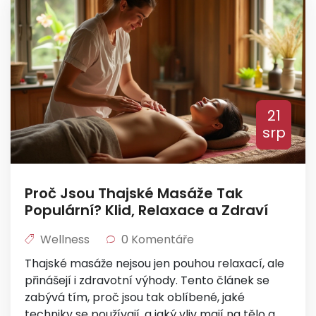
21
srp
Proč Jsou Thajské Masáže Tak
Populární? Klid, Relaxace a Zdraví
Wellness
0 Komentáře
Thajské masáže nejsou jen pouhou relaxací, ale
přinášejí i zdravotní výhody. Tento článek se
zabývá tím, proč jsou tak oblíbené, jaké
techniky se používají, a jaký vliv mají na tělo a