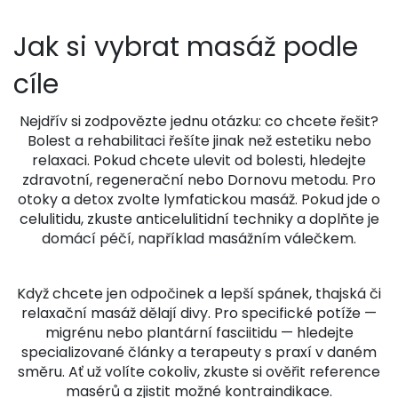
Jak si vybrat masáž podle
cíle
Nejdřív si zodpovězte jednu otázku: co chcete řešit?
Bolest a rehabilitaci řešíte jinak než estetiku nebo
relaxaci. Pokud chcete ulevit od bolesti, hledejte
zdravotní, regenerační nebo Dornovu metodu. Pro
otoky a detox zvolte lymfatickou masáž. Pokud jde o
celulitidu, zkuste anticelulitidní techniky a doplňte je
domácí péčí, například masážním válečkem.
Když chcete jen odpočinek a lepší spánek, thajská či
relaxační masáž dělají divy. Pro specifické potíže —
migrénu nebo plantární fasciitidu — hledejte
specializované články a terapeuty s praxí v daném
směru. Ať už volíte cokoliv, zkuste si ověřit reference
masérů a zjistit možné kontraindikace.