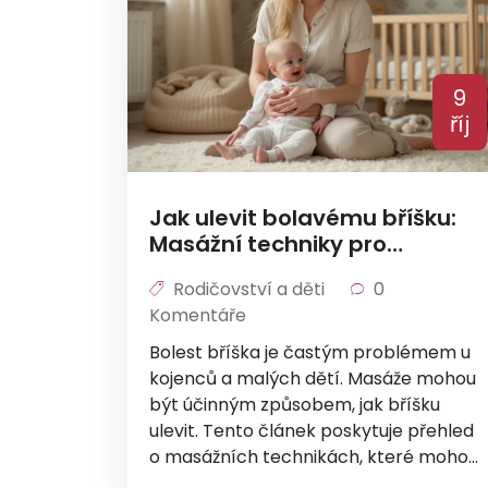
9
říj
Jak ulevit bolavému bříšku:
Masážní techniky pro
kojence a batolata
Rodičovství a děti
0
Komentáře
Bolest bříška je častým problémem u
kojenců a malých dětí. Masáže mohou
být účinným způsobem, jak bříšku
ulevit. Tento článek poskytuje přehled
o masážních technikách, které mohou
pomoci při uvolnění plynů a zmírnění