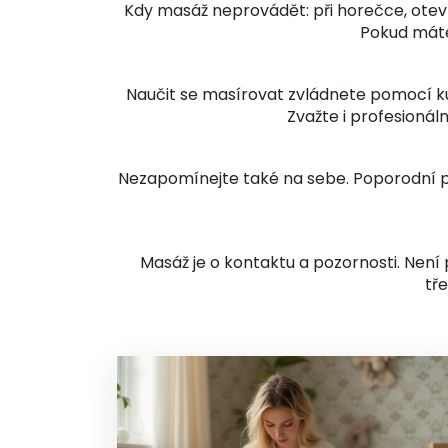
Kdy masáž neprovádět: při horečce, ote
Pokud máte
Naučit se masírovat zvládnete pomocí kur
Zvažte i profesionál
Nezapomínejte také na sebe. Poporodní pé
Masáž je o kontaktu a pozornosti. Není p
tře