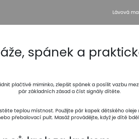
Lávová ma
áže, spánek a praktick
idnit plačtivé miminko, zlepšit spánek a posílit vazbu me
pár základních zásad a číst signály dítěte.
jistěte teplou místnost. Použijte pár kapek dětského ole
bo přebalovací pult. Masáž provádějte, když je dítě bdělé