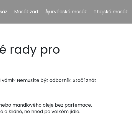
sáž
Masáž zad
Ájurvédská masáž
Thajská masáž
é rady pro
zi vámi? Nemusíte být odborník. Stačí znát
je nebo mandlového oleje bez parfemace.
 a klidné, ne hned po velkém jídle.