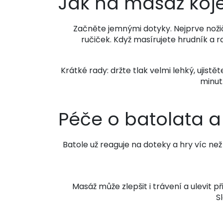
Jak na masáž koj
Začněte jemnými dotyky. Nejprve noži
ručiček. Když masírujete hrudník a 
Krátké rady: držte tlak velmi lehký, ujist
minut.
Péče o batolata a
Batole už reaguje na doteky a hry víc ne
Masáž může zlepšit i trávení a ulevit p
S