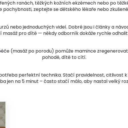
vřených ranách, těžkých kožních ekzémech nebo po těžk
 pochybnosti, zeptejte se dětského lékaře nebo zkušen
zů nebo jednoduchých videí. Dobré jsou i články a návod
ní masáž pro dítě — někdy odborník dokáže rychle odhali
če (masáž po porodu) pomůže mamince zregenerovat tělo 
pohodě, dítě to cítí.
otřeba perfektní technika. Stačí pravidelnost, citlivost k 
ba jen na 5 minut – často stačí málo, aby nastal velký roz