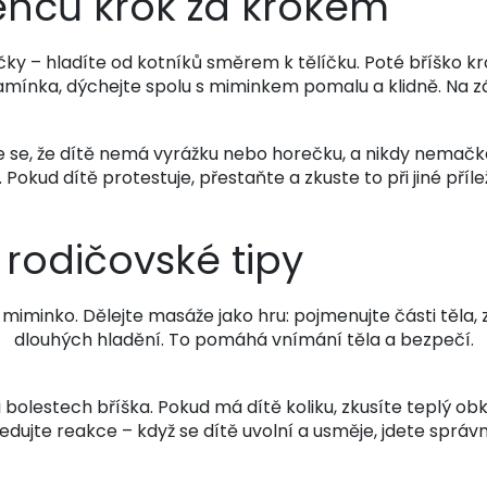
enců krok za krokem
čky – hladíte od kotníků směrem k tělíčku. Poté bříško 
ramínka, dýchejte spolu s miminkem pomalu a klidně. Na 
ěte se, že dítě nemá vyrážku nebo horečku, a nikdy nemačk
 Pokud dítě protestuje, přestaňte a zkuste to při jiné přílež
 rodičovské tipy
ž miminko. Dělejte masáže jako hru: pojmenujte části těla
dlouhých hladění. To pomáhá vnímání těla a bezpečí.
ři bolestech bříška. Pokud má dítě koliku, zkusíte teplý o
ledujte reakce – když se dítě uvolní a usměje, jdete správn