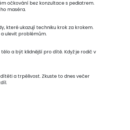
ém očkování bez konzultace s pediatrem.
ého maséra.
y, které ukazují techniku krok za krokem.
t a ulevit problémům.
a být klidnější pro dítě. Když je rodič v
dítěti a trpělivost. Zkuste to dnes večer
díl.