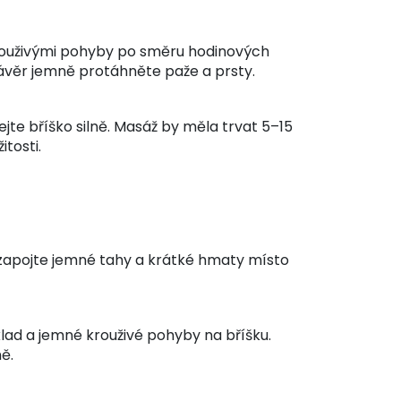
krouživými pohyby po směru hodinových
závěr jemně protáhněte paže a prsty.
ejte bříško silně. Masáž by měla trvat 5–15
itosti.
, zapojte jemné tahy a krátké hmaty místo
bklad a jemné krouživé pohyby na bříšku.
ě.