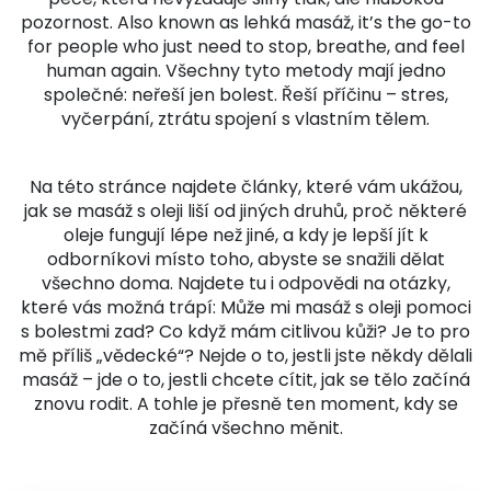
pozornost
. Also known as
lehká masáž
, it’s the go-to
for people who just need to stop, breathe, and feel
human again.
Všechny tyto metody mají jedno
společné: neřeší jen bolest. Řeší příčinu – stres,
vyčerpání, ztrátu spojení s vlastním tělem.
Na této stránce najdete články, které vám ukážou,
jak se masáž s oleji liší od jiných druhů, proč některé
oleje fungují lépe než jiné, a kdy je lepší jít k
odborníkovi místo toho, abyste se snažili dělat
všechno doma. Najdete tu i odpovědi na otázky,
které vás možná trápí: Může mi masáž s oleji pomoci
s bolestmi zad? Co když mám citlivou kůži? Je to pro
mě příliš „vědecké“? Nejde o to, jestli jste někdy dělali
masáž – jde o to, jestli chcete cítit, jak se tělo začíná
znovu rodit. A tohle je přesně ten moment, kdy se
začíná všechno měnit.