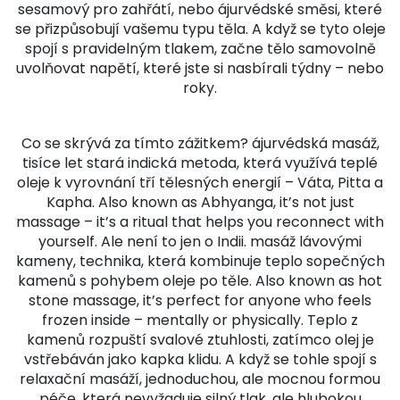
sesamový pro zahřátí, nebo ájurvédské směsi, které
se přizpůsobují vašemu typu těla. A když se tyto oleje
spojí s pravidelným tlakem, začne tělo samovolně
uvolňovat napětí, které jste si nasbírali týdny – nebo
roky.
Co se skrývá za tímto zážitkem?
ájurvédská masáž
,
tisíce let stará indická metoda, která využívá teplé
oleje k vyrovnání tří tělesných energií – Váta, Pitta a
Kapha
. Also known as
Abhyanga
, it’s not just
massage – it’s a ritual that helps you reconnect with
yourself.
Ale není to jen o Indii.
masáž lávovými
kameny
,
technika, která kombinuje teplo sopečných
kamenů s pohybem oleje po těle
. Also known as
hot
stone massage
, it’s perfect for anyone who feels
frozen inside – mentally or physically.
Teplo z
kamenů rozpuští svalové ztuhlosti, zatímco olej je
vstřebáván jako kapka klidu. A když se tohle spojí s
relaxační masáží
,
jednoduchou, ale mocnou formou
péče, která nevyžaduje silný tlak, ale hlubokou