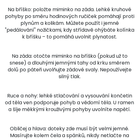
Na bříško: položte miminko na záda. Lehké kruhové
pohyby po směru hodinových ručiček pomáhají proti
plynům a kolikám. Můžete použít i jemné
"pedálování" nožičkami, kdy střídavě ohýbáte kolínka
k bříšku – to pomáhá uvolnit plynatost.
Na záda: otočte miminko na bříško (pokud už to
snese) a dlouhými jemnými tahy od krku směrem
dolů po páteři uvolňujte zádové svaly. Nepoužívejte
silný tlak.
Ruce a nohy: lehké stlačování a vysouvání končetin
od těla ven podporuje pohyb a vědomí těla. U ramen
a šíje měkkými krouživými pohyby uvolníte napětí.
Obličej a hlava: doteky zde musí být velmi jemné.
Masírujte kolem čela a spánků, nikdy netlačte na