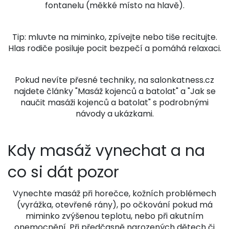
fontanelu (měkké místo na hlavě).
Tip: mluvte na miminko, zpívejte nebo tiše recitujte.
Hlas rodiče posiluje pocit bezpečí a pomáhá relaxaci.
Pokud nevíte přesné techniky, na salonkatness.cz
najdete články "Masáž kojenců a batolat" a "Jak se
naučit masáži kojenců a batolat" s podrobnými
návody a ukázkami.
Kdy masáž vynechat a na
co si dát pozor
Vynechte masáž při horečce, kožních problémech
(vyrážka, otevřené rány), po očkování pokud má
miminko zvýšenou teplotu, nebo při akutním
onemocnění. Při předčasně narozených dětech či