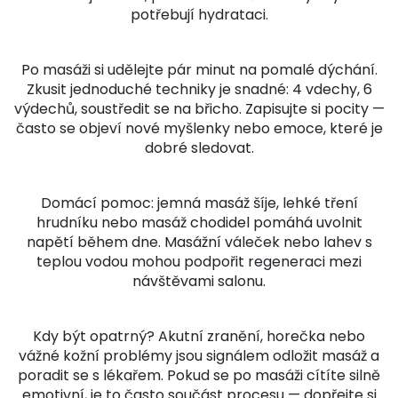
potřebují hydrataci.
Po masáži si udělejte pár minut na pomalé dýchání.
Zkusit jednoduché techniky je snadné: 4 vdechy, 6
výdechů, soustředit se na břicho. Zapisujte si pocity —
často se objeví nové myšlenky nebo emoce, které je
dobré sledovat.
Domácí pomoc: jemná masáž šíje, lehké tření
hrudníku nebo masáž chodidel pomáhá uvolnit
napětí během dne. Masážní váleček nebo lahev s
teplou vodou mohou podpořit regeneraci mezi
návštěvami salonu.
Kdy být opatrný? Akutní zranění, horečka nebo
vážné kožní problémy jsou signálem odložit masáž a
poradit se s lékařem. Pokud se po masáži cítíte silně
emotivní, je to často součást procesu — dopřejte si