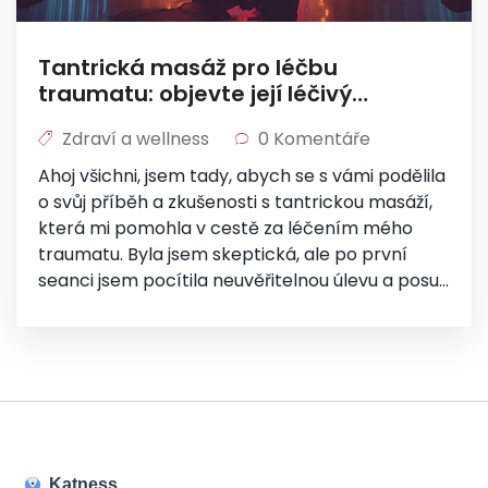
Tantrická masáž pro léčbu
traumatu: objevte její léčivý
potenciál
Zdraví a wellness
0 Komentáře
Ahoj všichni, jsem tady, abych se s vámi podělila
o svůj příběh a zkušenosti s tantrickou masáží,
která mi pomohla v cestě za léčením mého
traumatu. Byla jsem skeptická, ale po první
seanci jsem pocítila neuvěřitelnou úlevu a posun
v mém vnímání vlastního těla. V tomto
příspěvku se dozvíte, jak může tantrická masáž
odblokovat zažité emoce a podpořit hlubokou
vnitřní transformaci. Připojte se ke mě a zjistěte,
jak může tento starodávný rituál otevřít dveře k
novému poznání sebe sama.