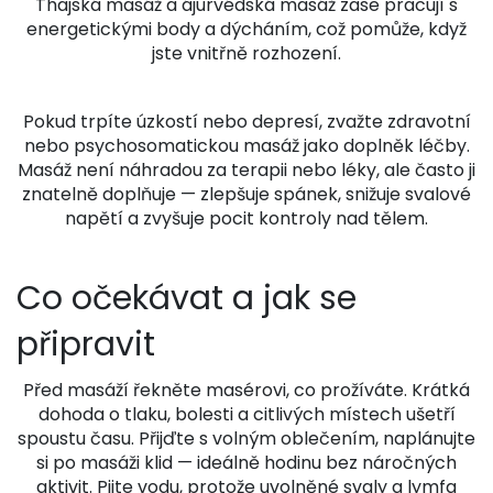
Thajská masáž a ájurvédská masáž zase pracují s
energetickými body a dýcháním, což pomůže, když
jste vnitřně rozhození.
Pokud trpíte úzkostí nebo depresí, zvažte zdravotní
nebo psychosomatickou masáž jako doplněk léčby.
Masáž není náhradou za terapii nebo léky, ale často ji
znatelně doplňuje — zlepšuje spánek, snižuje svalové
napětí a zvyšuje pocit kontroly nad tělem.
Co očekávat a jak se
připravit
Před masáží řekněte masérovi, co prožíváte. Krátká
dohoda o tlaku, bolesti a citlivých místech ušetří
spoustu času. Přijďte s volným oblečením, naplánujte
si po masáži klid — ideálně hodinu bez náročných
aktivit. Pijte vodu, protože uvolněné svaly a lymfa