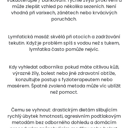
Vakuoterapie / baňkování: rychle zvýší prokrvení a
může zlepšit vzhled po několika sezeních. Není
vhodná při varixech, zánětech nebo krvácivých
poruchách.
Lymfatická masáž: skvělá při otocích a zadržování
tekutin. Když je problém spíš s vodou než s tukem,
lymfatika často pomůže nejvíc.
Kdy vyhledat odborníka: pokud máte citlivou kůži,
výrazné žíly, bolest nebo jiné zdravotní obtíže,
konzultujte postup s fyzioterapeutem nebo
masérem. Špatně zvolená metoda může víc ublížit
než pomoct.
Čemu se vyhnout: drastickým dietám slibujícím
rychlý úbytek hmotnosti, agresivním podtlakovým
metodám bez odborného dohledu a domácím