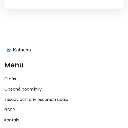
účinky a užitečné tipy pro dosažení nejlepších
výsledků. Informace jsou podány jasným a
srozumitelným způsobem, aby mohly být
snadno využity v praxi.
Menu
O nás
Obecné podmínky
Zásady ochrany osobních údajů
GDPR
Kontakt