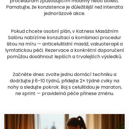
procedurám způsobujícím modřiny nebo bolest.
Pamatujte, že konzistence je důležitější než intenzita
jednorázové akce.
Pokud chcete osobní plán, v Katness Masážním
Salónu nabízíme konzultaci a kombinaci procedur
šitou na míru — anticelulitidní masáž, vakuoterapii a
lymfatickou péči. Rezervace a konkrétní doporučení
pomůžou dosáhnout lepších a trvalejších výsledků.
Začněte dnes: zvolte jednu domácí techniku a
dodržujte ji 6–10 týdnů, přidejte 2× týdně cviky na
nohy a sledujte pokrok. Boj s celulitidou je maraton,
ne sprint — pravidelná péče přinese změnu.