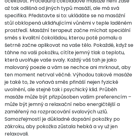
očekávat. Procedura čokoládové masáže není zase
až tak odlišná od jiných typů masáží, ale má svá
specifika. Představte si to: ukládáte se na masážní
stůl obklopená uklidňujícími vůněmi v teple laděném
prostředí. Masážní terapeut začne míchat speciální
směs s kvalitní čokoládou, kterou poté pomalu a
šetrně začne aplikovat na vaše tělo. Pokaždé, když se
táhne na vaši pokožku, cítíte jemný tlak a teplotu,
která uvolňuje vaše svaly. Každý váš tah je jako
malovaný poezie a vám se nechce ani mrknout, aby
ten moment netrval věčně. Výhodou takové masáže
je také to, že voňavá směs přináší nejen fyzické
uvolnění, ale stejně tak i psychický klid. Průběh
masáže může být přizpůsoben vašim preferencím –
může být jemný a relaxační nebo energičtější a
zaměřený na rozpracování svalových uzlů.
Samozřejmostí je důkladné dopsání pokožky po
zákroku, aby pokožka zůstala hebká a vy už jen
relaxovali.