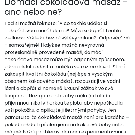
Domácí čokoládová masáž -
ano nebo ne?
Teď si možná řeknete: "A co takhle udělat si
čokoládovou masáž doma? Můžu si dopřát tenhle
wellness zážitek i bez návštěvy salonu?" Odpověď zní
– samozřejmě! I když se možná nevyrovná
profesionálně provedené masáži, domácí
čokoládová masáž může být báječným způsobem,
jak si udělat radost a maličko se rozmazlovat. Stačí
zakoupit kvalitní čokoládu (nejlépe s vysokým
obsahem kakaového másla), rozpustit ji ve vodní
lázni a dopřát si neméně luxusní zážitek ve své
koupelně. Nezapomeňte, aby měla čokoláda
příjemnou, nikoliv horkou teplotu, aby nepoškodila
vaši pokožku, a aplikujte ji šetrnými pohyby. Jen
pamatujte, že čokoládová masáž není pro každého –
pokud někdo trpí alergiemi na kakaové boby nebo
má jiné kožní problemy, domácí experimentování s