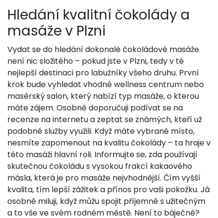
Hledání kvalitní čokolády a
masáže v Plzni
Vydat se do hledání dokonalé čokoládové masáže
není nic složitého – pokud jste v Plzni, tedy v té
nejlepší destinaci pro labužníky všeho druhu. První
krok bude vyhledat vhodné wellness centrum nebo
masérský salon, který nabízí typ masáže, o kterou
máte zájem. Osobně doporučuji podívat se na
recenze na internetu a zeptat se známých, kteří už
podobné služby využili. Když máte vybrané místo,
nesmíte zapomenout na kvalitu čokolády – ta hraje v
této masáži hlavní roli. Informujte se, zda používají
skutečnou čokoládu s vysokou frakcí kakaového
másla, která je pro masáže nejvhodnější. Čím vyšší
kvalita, tím lepší zážitek a přínos pro vaši pokožku. Já
osobně miluji, když můžu spojit příjemné s užitečným
a to vše ve svém rodném městě. Není to báječné?