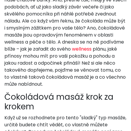
podobách, ať už jako sladký závěr večeře či jako
skvělého pomocníka při náhlé potřebě zvednout
náladu. Ale co když vám řeknu, že čokoláda může být
i smyslným zážitkem pro vaše tělo? Ano, čokoládové
masáže jsou opravdovým fenoménem v oblasti
wellness a péče o tělo. A dneska se na ně podíváme
blíže – jak je zařadit do svého
wellness
plánu, jaké
přínosy mohou mít pro vaši pokožku a pohodu a
jakou radost a odpočinek přináší! Než si ale něco
takového dopřejeme, pojďme se věnovat tomu, co
to vlastně taková čokoládová masáž je a co všechno
může nabídnout.
Čokoládová masáž krok za
krokem
Když už se rozhodnete pro tento "sladký" typ masáže,
určitě budete chtít vědět, co vlastně můžete