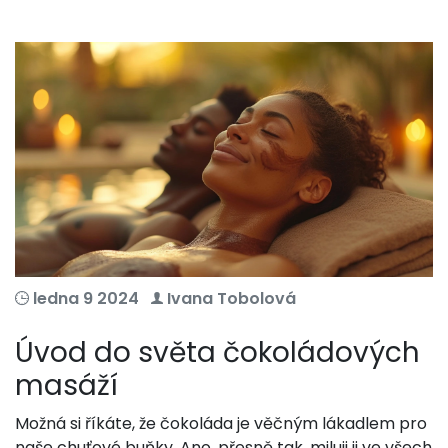
ledna 9 2024
Ivana Tobolová
Úvod do světa čokoládových
masáží
Možná si říkáte, že čokoláda je věčným lákadlem pro
naše chuťové buňky. Ano, přesně tak, miluji ji ve všech