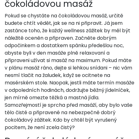
čokoládovou masáž
Pokud se chystáte na čokoládovou masáž, určitě
budete chtít vědět, jak se na ni připravit. Já jsem
zastánce toho, že každý wellness zážitek by měl být
náležitě oceněn a připraven. Začněte dobrým
odpočinkem a dostatkem spánku předešlou noc,
abyste byli v den masáže plně relaxovaní a
připraveni užívat si masáž na maximum. Pokud máte
v plánu masáž ráno, dejte si lehkou snídani – nic vám
nesmí tlačit na žaludek, když se ocitnete na
masérském stole. Naopak, jestli máte termín masáže
v odpoledních hodinách, dodržujte běžný jídelníček,
jen mírně omezte těžká a mastná jídla.
Samozřejmostí je sprcha před masáží, aby bylo vaše
tělo čisté a připravené na nebezpečně dobrý
čokoládový zážitek. Kdo by chtěl být vyrušený
pocitem, že není zcela čistý?