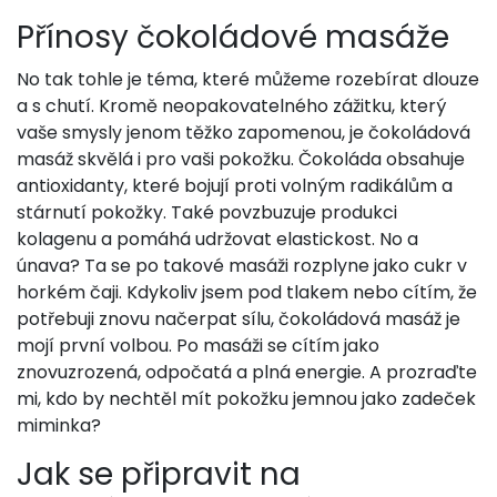
Přínosy čokoládové masáže
No tak tohle je téma, které můžeme rozebírat dlouze
a s chutí. Kromě neopakovatelného zážitku, který
vaše smysly jenom těžko zapomenou, je čokoládová
masáž skvělá i pro vaši pokožku. Čokoláda obsahuje
antioxidanty, které bojují proti volným radikálům a
stárnutí pokožky. Také povzbuzuje produkci
kolagenu a pomáhá udržovat elastickost. No a
únava? Ta se po takové masáži rozplyne jako cukr v
horkém čaji. Kdykoliv jsem pod tlakem nebo cítím, že
potřebuji znovu načerpat sílu, čokoládová masáž je
mojí první volbou. Po masáži se cítím jako
znovuzrozená, odpočatá a plná energie. A prozraďte
mi, kdo by nechtěl mít pokožku jemnou jako zadeček
miminka?
Jak se připravit na