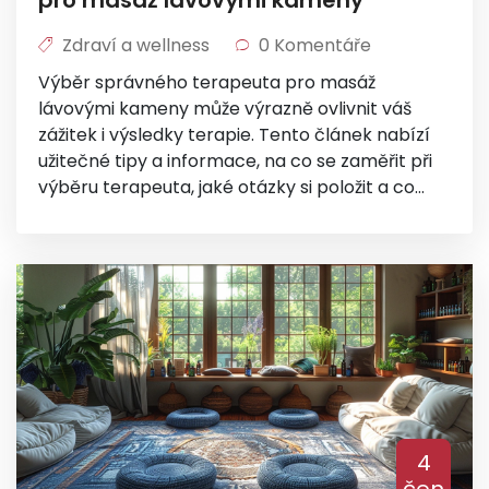
pro masáž lávovými kameny
Zdraví a wellness
0 Komentáře
Výběr správného terapeuta pro masáž
lávovými kameny může výrazně ovlivnit váš
zážitek i výsledky terapie. Tento článek nabízí
užitečné tipy a informace, na co se zaměřit při
výběru terapeuta, jaké otázky si položit a co
očekávat během masáže.
4