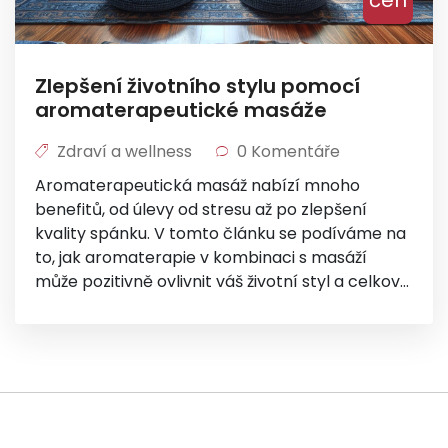
čen
Zlepšení životního stylu pomocí
aromaterapeutické masáže
Zdraví a wellness
0 Komentáře
Aromaterapeutická masáž nabízí mnoho
benefitů, od úlevy od stresu až po zlepšení
kvality spánku. V tomto článku se podíváme na
to, jak aromaterapie v kombinaci s masáží
může pozitivně ovlivnit váš životní styl a celkové
zdraví. Přinášíme i praktické tipy a rady, jak
začít s aromaterapeutickou masáží doma.