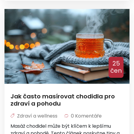
těhotnými ženami. Přečtěte si deset hlavních
důvodů, proč byste měli vyzkoušet těhotenskou
masáž.
25
čen
Jak často masírovat chodidla pro
zdraví a pohodu
Zdraví a wellness
0 Komentáře
Masáž chodidel může být klíčem k lepšímu
zdraví a pohodě. Tento článek poskytne tipy a