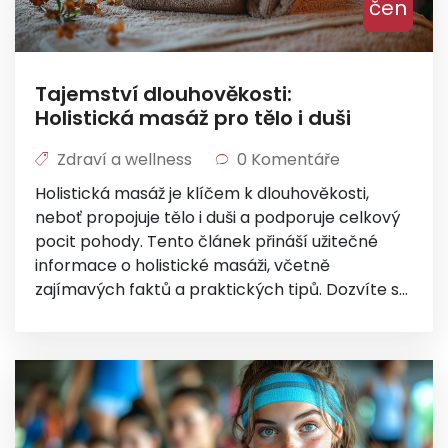
čen
Tajemství dlouhověkosti:
Holistická masáž pro tělo i duši
Zdraví a wellness
0 Komentáře
Holistická masáž je klíčem k dlouhověkosti,
neboť propojuje tělo i duši a podporuje celkový
pocit pohody. Tento článek přináší užitečné
informace o holistické masáži, včetně
zajímavých faktů a praktických tipů. Dozvíte se,
jak tato metoda může pozitivně ovlivnit vaše
zdraví a psychiku. Prozkoumáme její historii,
principy a konkrétní přínosy pro vaše zdraví.