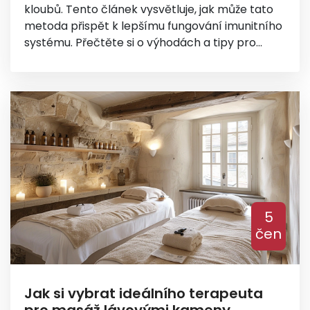
kloubů. Tento článek vysvětluje, jak může tato
metoda přispět k lepšímu fungování imunitního
systému. Přečtěte si o výhodách a tipy pro
praktické využití Dornovy metody. Dozvíte se
také, jaké postupy a techniky můžete vyzkoušet
pro zlepšení celkového zdraví.
5
čen
Jak si vybrat ideálního terapeuta