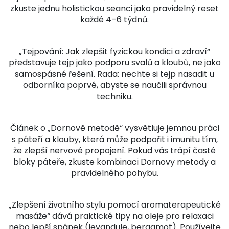
zkuste jednu holistickou seanci jako pravidelný reset
každé 4–6 týdnů.
„Tejpování: Jak zlepšit fyzickou kondici a zdraví“
představuje tejp jako podporu svalů a kloubů, ne jako
samospásné řešení. Rada: nechte si tejp nasadit u
odborníka poprvé, abyste se naučili správnou
techniku.
Článek o „Dornově metodě“ vysvětluje jemnou práci
s páteří a klouby, která může podpořit i imunitu tím,
že zlepší nervové propojení. Pokud vás trápí časté
bloky páteře, zkuste kombinaci Dornovy metody a
pravidelného pohybu.
„Zlepšení životního stylu pomocí aromaterapeutické
masáže“ dává praktické tipy na oleje pro relaxaci
nebo lepší spánek (levandule, bergamot). Používejte