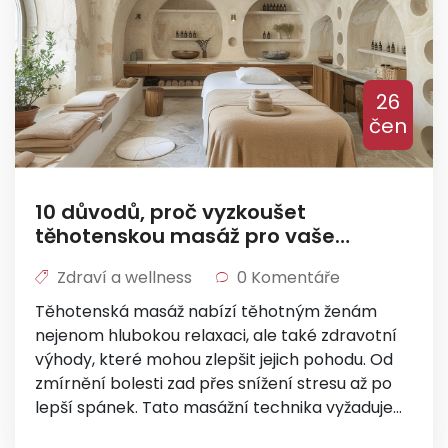
26
čen
10 důvodů, proč vyzkoušet
těhotenskou masáž pro vaše
zdraví a pohodu
Zdraví a wellness
0 Komentáře
Těhotenská masáž nabízí těhotným ženám
nejenom hlubokou relaxaci, ale také zdravotní
výhody, které mohou zlepšit jejich pohodu. Od
zmírnění bolesti zad přes snížení stresu až po
lepší spánek. Tato masážní technika vyžaduje
odborníky, kteří vědí, jak bezpečně pracovat s