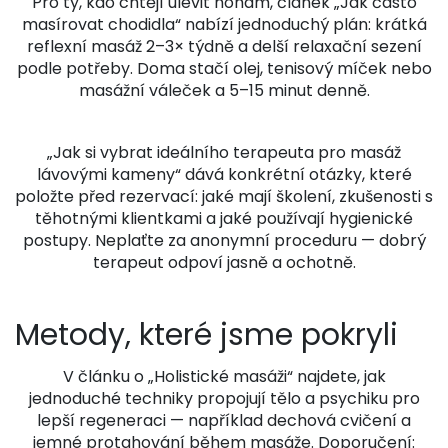
Pro ty, kdo chtějí ulevit nohám, článek „Jak často
masírovat chodidla“ nabízí jednoduchý plán: krátká
reflexní masáž 2–3× týdně a delší relaxační sezení
podle potřeby. Doma stačí olej, tenisový míček nebo
masážní váleček a 5–15 minut denně.
„Jak si vybrat ideálního terapeuta pro masáž
lávovými kameny“ dává konkrétní otázky, které
položte před rezervací: jaké mají školení, zkušenosti s
těhotnými klientkami a jaké používají hygienické
postupy. Neplaťte za anonymní proceduru — dobrý
terapeut odpoví jasně a ochotně.
Metody, které jsme pokryli
V článku o „Holistické masáži“ najdete, jak
jednoduché techniky propojují tělo a psychiku pro
lepší regeneraci — například dechová cvičení a
jemné protahování během masáže. Doporučení: