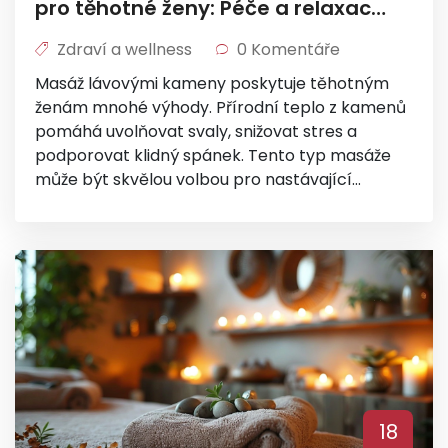
pro těhotné ženy: Péče a relaxace
v těhotenství
Zdraví a wellness
0 Komentáře
Masáž lávovými kameny poskytuje těhotným
ženám mnohé výhody. Přírodní teplo z kamenů
pomáhá uvolňovat svaly, snižovat stres a
podporovat klidný spánek. Tento typ masáže
může být skvělou volbou pro nastávající
maminky, které hledají způsob, jak si
odpočinout a zmírnit tělesné napětí.
18