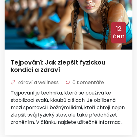
12
čen
Tejpování: Jak zlepšit fyzickou
kondici a zdraví
Zdraví a wellness
0 Komentáře
Tejpování je technika, která se používá ke
stabilizaci svalů, kloubů a šlach. Je oblíbená
mezi sportovci i běžnými lidmi, kteří chtějí nejen
zlepšit svůj fyzický stav, ale také předcházet
zraněním. V článku najdete užitečné informace
a tipy, jak správně používat tejpování a jak
může přispět k vašemu celkovému zdraví.